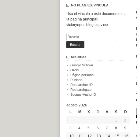
NO PLAGIES, VINCULA
Usa el vínculo a este documento o a
la pagina principal:
victoryepes.blogs.upv.es/
Buscar:
Mis sitios
Google Scholar
Orcid
Página personal
Publons
Researcher-ID
Researchgate
Scopus-AuthorID
agosto 2026
L
M
X
J
V
S
D
1
2
3
4
5
6
7
8
9
10
11
12
13
14
15
16