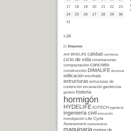
17
18
19
20
21
22
23
24
25
26
27
28
29
30
31
« Jul
Etiquetas
calidad
BRIDLIFE
AHP
carreteras
ciclo de vida
cimentaciones
concreto
compactación
DIMALIFE
construcción
docencia
edificación
encofrado
estructuras
estructuras de
excavación
geotecnia
contención
historia
gestión
hormigón
HYDELIFE
ICITECH
ingeniería
ingeniería civil
innovación
Life Cycle
investigación
Assessment
mantenimiento
maquinaria
mejora de