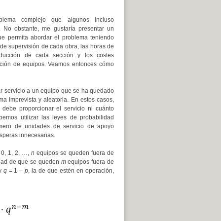
blema complejo que algunos incluso
o. No obstante, me gustaría presentar un
e permita abordar el problema teniendo
de supervisión de cada obra, las horas de
roducción de cada sección y los costes
cción de equipos. Veamos entonces cómo
ar servicio a un equipo que se ha quedado
ma imprevista y aleatoria. En estos casos,
debe proporcionar el servicio ni cuánto
emos utilizar las leyes de probabilidad
mero de unidades de servicio de apoyo
esperas innecesarias.
0, 1, 2, …,
n
equipos se queden fuera de
lidad de que se queden
m
equipos fuera de
 y
q
= 1 –
p
, la de que estén en operación,