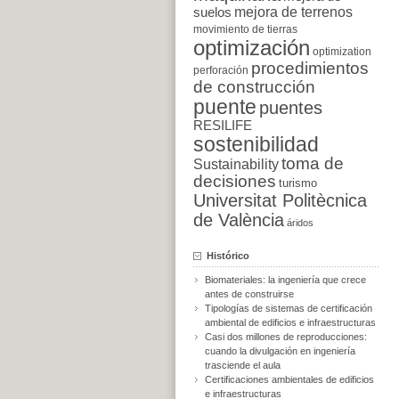
suelos
mejora de terrenos
movimiento de tierras
optimización
optimization
procedimientos
perforación
de construcción
puente
puentes
RESILIFE
sostenibilidad
toma de
Sustainability
decisiones
turismo
Universitat Politècnica
de València
áridos
Histórico
Biomateriales: la ingeniería que crece
antes de construirse
Tipologías de sistemas de certificación
ambiental de edificios e infraestructuras
Casi dos millones de reproducciones:
cuando la divulgación en ingeniería
trasciende el aula
Certificaciones ambientales de edificios
e infraestructuras