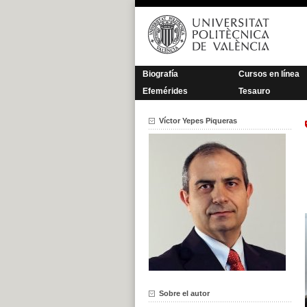
Saltar
al
contenido
Biografía
Cursos en línea
Efemérides
Tesauro
Víctor Yepes Piqueras
Sobre el autor