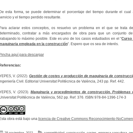
De esta forma, se puede determinar el porcentaje del tiempo durante el cua
servicio y el tiempo perdido resultante.
Para aclarar estos conceptos, os resuelvo un problema en el que se trata de
determinado, contratar a más encargados de obra para que un conjunto de
trabajando lo máximo posible. Este es uno de los casos estudiados en el “
Curso 
maquinaria empleada en la construcción
”. Espero que os sea de interés.
Pincha aquí para descargar
Referencias:
YEPES, V. (2022).
Gestión de costes y producción de maquinaria de construcci
Ingeniería Civil. Editorial Universitat Politècnica de València, 243 pp. Ref. 442.
YEPES, V. (2023).
Maquinaria y procedimientos de construcción. Problemas r
Universitat Politècnica de València, 562 pp. Ref. 376. ISBN 978-84-1396-174-3
Esta obra está bajo una
licencia de Creative Commons Reconocimiento-NoComerci
28 noviembre, 2022
competitividad
,
construcción
,
costes
,
empresa consultora
,
ge