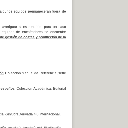
l algunos equipos permanecerán fuera de
 averiguar si es rentable, para un caso
 equipos de encofradores se encuentre
de gestión de costes y producción de la
ón.
Colección Manual de Referencia, serie
esueltos.
Colección Académica. Editorial
al-SinObraDerivada 4.0 Internacional
.
stión
,
ingeniería
,
ingeniería civil
,
Planificación
,