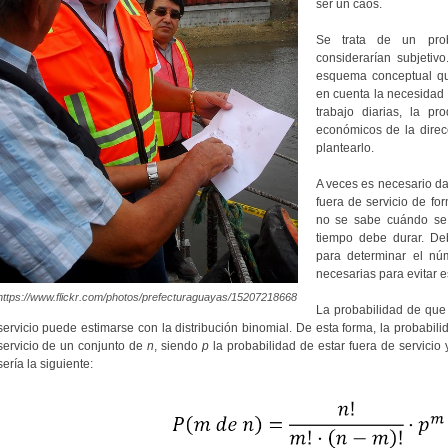
ser un caos.
Se trata de un pro
considerarían subjetiv
esquema conceptual qu
en cuenta la necesidad 
trabajo diarias, la p
económicos de la dire
plantearlo.
A veces es necesario d
fuera de servicio de for
no se sabe cuándo se 
tiempo debe durar. Deb
para determinar el nú
necesarias para evitar 
https://www.flickr.com/photos/prefecturaguayas/15207218668
La probabilidad de que 
servicio puede estimarse con la distribución binomial. De esta forma, la probabi
servicio de un conjunto de
n
, siendo
p
la probabilidad de estar fuera de servicio
sería la siguiente: