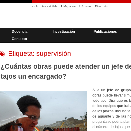
a
·
A
Accesibilidad
Mapa web
Buscar
Directorio
Docencia
Investigación
Publicaciones
Contacto
Etiqueta:
supervisión
¿Cuántas obras puede atender un jefe d
tajos un encargado?
Si a un
jefe de grupo
obras puede llevar sim
todo tipo. Dirá que es f
de los equipos que trab
de los plazos. Incluso 
de aguante y de las h
pregunta se podría plan
el número de tajos que 