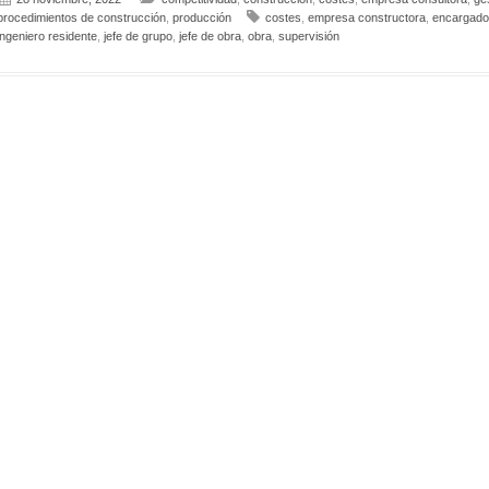
procedimientos de construcción
,
producción
costes
,
empresa constructora
,
encargado
ingeniero residente
,
jefe de grupo
,
jefe de obra
,
obra
,
supervisión