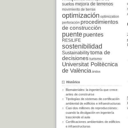
suelos
mejora de terrenos
movimiento de tierras
optimización
optimization
procedimientos
perforación
de construcción
puente
puentes
RESILIFE
sostenibilidad
toma de
Sustainability
decisiones
turismo
Universitat Politècnica
de València
áridos
Histórico
Biomateriales: la ingeniería que crece
antes de construirse
Tipologías de sistemas de certificación
ambiental de edificios e infraestructuras
Casi dos millones de reproducciones:
cuando la divulgación en ingeniería
trasciende el aula
Certificaciones ambientales de edificios
e infraestructuras