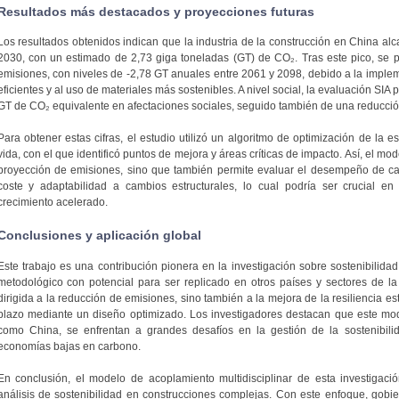
Resultados más destacados y proyecciones futuras
Los resultados obtenidos indican que la industria de la construcción en China a
2030, con un estimado de 2,73 giga toneladas (GT) de CO₂. Tras este pico, se pr
emisiones, con niveles de -2,78 GT anuales entre 2061 y 2098, debido a la imple
eficientes y al uso de materiales más sostenibles. A nivel social, la evaluación SIA
GT de CO₂ equivalente en afectaciones sociales, seguido también de una reducció
Para obtener estas cifras, el estudio utilizó un algoritmo de optimización de la est
vida, con el que identificó puntos de mejora y áreas críticas de impacto. Así, el mo
proyección de emisiones, sino que también permite evaluar el desempeño de cad
coste y adaptabilidad a cambios estructurales, lo cual podría ser crucial 
crecimiento acelerado.
Conclusiones y aplicación global
Este trabajo es una contribución pionera en la investigación sobre sostenibilida
metodológico con potencial para ser replicado en otros países y sectores de la
dirigida a la reducción de emisiones, sino también a la mejora de la resiliencia est
plazo mediante un diseño optimizado. Los investigadores destacan que este mod
como China, se enfrentan a grandes desafíos en la gestión de la sostenibil
economías bajas en carbono.
En conclusión, el modelo de acoplamiento multidisciplinar de esta investigaci
análisis de sostenibilidad en construcciones complejas. Con este enfoque, gobi