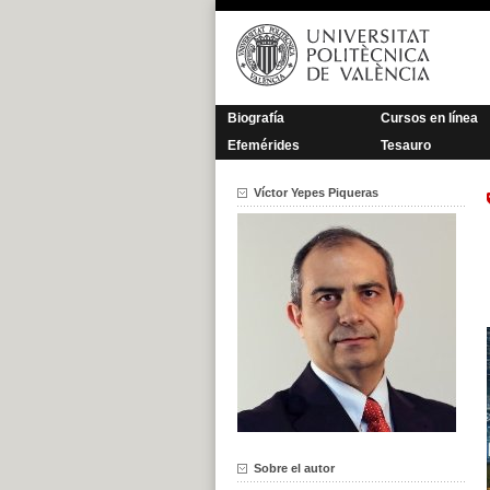
Saltar
al
contenido
Biografía
Cursos en línea
Efemérides
Tesauro
Víctor Yepes Piqueras
Sobre el autor