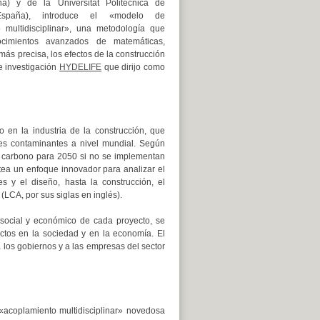
a) y de la Universitat Politècnica de
España), introduce el «modelo de
 multidisciplinar», una metodología que
ocimientos avanzados de matemáticas,
ás precisa, los efectos de la construcción
de investigación
HYDELIFE
que dirijo como
o en la industria de la construcción, que
nes contaminantes a nivel mundial. Según
e carbono para 2050 si no se implementan
ntea un enfoque innovador para analizar el
s y el diseño, hasta la construcción, el
LCA, por sus siglas en inglés).
social y económico de cada proyecto, se
ectos en la sociedad y en la economía. El
 los gobiernos y a las empresas del sector
«acoplamiento multidisciplinar» novedosa