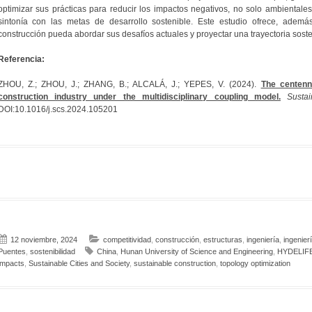
optimizar sus prácticas para reducir los impactos negativos, no solo ambientale
sintonía con las metas de desarrollo sostenible. Este estudio ofrece, ademá
construcción pueda abordar sus desafíos actuales y proyectar una trayectoria sost
Referencia:
ZHOU, Z.; ZHOU, J.; ZHANG, B.; ALCALÁ, J.; YEPES, V. (2024).
The centenn
construction industry under the multidisciplinary coupling model.
Susta
DOI:10.1016/j.scs.2024.105201
12 noviembre, 2024
competitividad
,
construcción
,
estructuras
,
ingeniería
,
ingenierí
Puentes
,
sostenibilidad
China
,
Hunan University of Science and Engineering
,
HYDELIF
impacts
,
Sustainable Cities and Society
,
sustainable construction
,
topology optimization