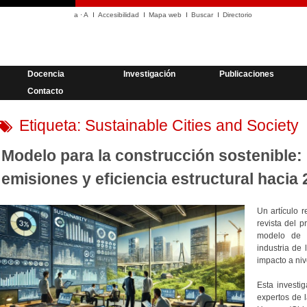
a
·
A
Accesibilidad
Mapa web
Buscar
Directorio
Docencia
Investigación
Publicaciones
Contacto
Etiqueta:
Sustainable Cities and Society
Modelo para la construcción sostenible:
emisiones y eficiencia estructural hacia
Un artículo 
revista del p
modelo de e
industria de 
impacto a niv
Esta investi
expertos de 