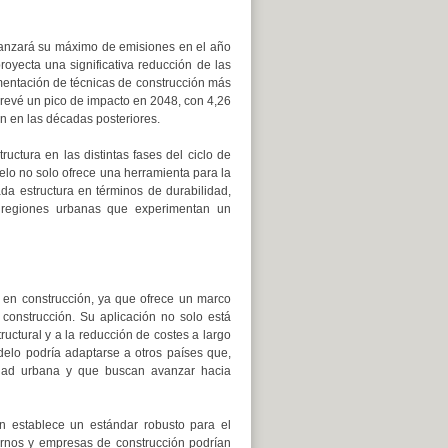
lcanzará su máximo de emisiones en el año
oyecta una significativa reducción de las
mentación de técnicas de construcción más
 prevé un pico de impacto en 2048, con 4,26
n en las décadas posteriores.
ructura en las distintas fases del ciclo de
delo no solo ofrece una herramienta para la
a estructura en términos de durabilidad,
en regiones urbanas que experimentan un
d en construcción, ya que ofrece un marco
 construcción. Su aplicación no solo está
ructural y a la reducción de costes a largo
elo podría adaptarse a otros países que,
idad urbana y que buscan avanzar hacia
ón establece un estándar robusto para el
ernos y empresas de construcción podrían