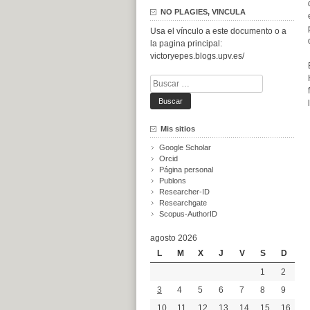
NO PLAGIES, VINCULA
Usa el vínculo a este documento o a
la pagina principal:
victoryepes.blogs.upv.es/
Buscar:
Mis sitios
Google Scholar
Orcid
Página personal
Publons
Researcher-ID
Researchgate
Scopus-AuthorID
agosto 2026
L
M
X
J
V
S
D
1
2
3
4
5
6
7
8
9
10
11
12
13
14
15
16