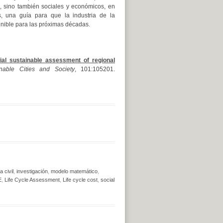
s, sino también sociales y económicos, en
s, una guía para que la industria de la
enible para las próximas décadas.
ial sustainable assessment of regional
inable Cities and Society
, 101:105201.
a civil
,
investigación
,
modelo matemático
,
E
,
Life Cycle Assessment
,
Life cycle cost
,
social