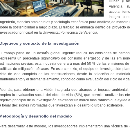
Hunan (Chin
València (
acoplamiento
integra con
ingeniería, ciencias ambientales y sociología económica para analizar, de manera m
sobre la sostenibilidad a largo plazo. El trabajo se enmarca dentro del proyecto 
investigador principal en la Universitat Politècnica de València.
Objetivos y contexto de la investigación
El trabajo parte de un desafío global urgente: reducir las emisiones de carbon
representa un porcentaje significativo del consumo energético y de las emisio
estimaciones previas, esta industria generará más del 50 % de las emisiones d
políticas de mitigación eficaces. En este contexto, el equipo de investigación pla
ciclo de vida completo de las construcciones, desde la selección de materiale
mantenimiento y el desmantelamiento, conocido como evaluación del ciclo de vida (
Además, para obtener una visión integrada que abarque el impacto ambiental, 
emplea la evaluación social del ciclo de vida (SIA), que permite analizar los ef
objetivo principal de la investigación es ofrecer un marco más robusto que ayude a
a tomar decisiones informadas que favorezcan el desarrollo urbano sostenible.
Metodología y desarrollo del modelo
Para desarrollar este modelo, los investigadores implementaron una técnica de 