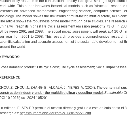
Sustainability research in the construction industry is of great strategic significanc
worldwide. This paper innovates theoretical models such as “structural response se
research on advanced mathematics, engineering science, computer science,
sociology. The model solves the limitations of multi-factor, multi-discrete, multi-con
The article shows the robustness of the model through case studies. The research d
China will reach its highest life cycle assessment emission peak of 2.73 GT in 203
GT between 2061 and 2098. The social impact assessment will peak at 4.26 GT i
per year from 2061 to 2098. This research provides a comprehensive research t
scientific calculation and accurate assessment of the sustainable development of the
around the world.
KEYWORDS:
Gross domestic product; Life cycle cost; Life cycle assessment; Social impact asse
REFERENCE:
ZHOU, Z.; ZHOU, J.; ZHANG, B.; ALCALÁ, J.; YEPES, V. (2024).
The centennial sus
construction industry under the multidisciplinary coupling model.
Sustainable Ci
DOI:10.1016/j.scs.2024.105201
La editorial ELSEVIER permite el acceso directo y gratuito a este artículo hasta el 
descarga es:
https://authors.elsevier.com/c/1iRse7sfVZE2dg