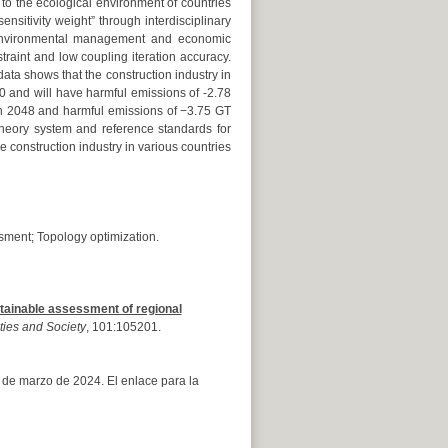
e to the ecological environment of countries
nsitivity weight” through interdisciplinary
 environmental management and economic
straint and low coupling iteration accuracy.
ata shows that the construction industry in
0 and will have harmful emissions of -2.78
n 2048 and harmful emissions of −3.75 GT
heory system and reference standards for
 construction industry in various countries
ssment; Topology optimization.
tainable assessment of regional
ties and Society
, 101:105201.
8 de marzo de 2024. El enlace para la