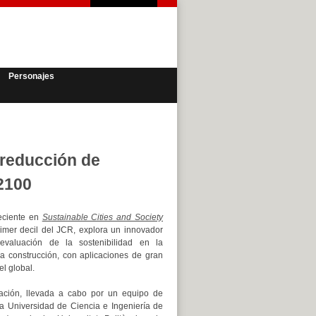
Personajes
 reducción de
 2100
reciente en
Sustainable Cities and Society
rimer decil del JCR, explora un innovador
valuación de la sostenibilidad en la
la construcción, con aplicaciones de gran
el global.
gación, llevada a cabo por un equipo de
la Universidad de Ciencia e Ingeniería de