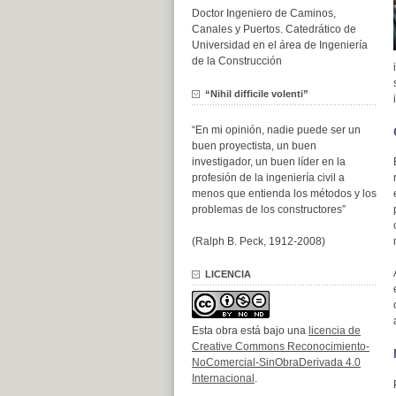
Doctor Ingeniero de Caminos,
Canales y Puertos. Catedrático de
Universidad en el área de Ingeniería
de la Construcción
“Nihil difficile volenti”
“En mi opinión, nadie puede ser un
buen proyectista, un buen
investigador, un buen líder en la
profesión de la ingeniería civil a
menos que entienda los métodos y los
problemas de los constructores”
(Ralph B. Peck, 1912-2008)
LICENCIA
Esta obra está bajo una
licencia de
Creative Commons Reconocimiento-
NoComercial-SinObraDerivada 4.0
Internacional
.