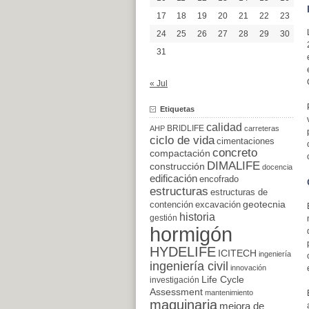
17
18
19
20
21
22
23
24
25
26
27
28
29
30
31
« Jul
Etiquetas
calidad
BRIDLIFE
AHP
carreteras
ciclo de vida
cimentaciones
concreto
compactación
DIMALIFE
construcción
docencia
edificación
encofrado
estructuras
estructuras de
excavación
geotecnia
contención
historia
gestión
hormigón
HYDELIFE
ICITECH
ingeniería
ingeniería civil
innovación
Life Cycle
investigación
Assessment
mantenimiento
maquinaria
mejora de