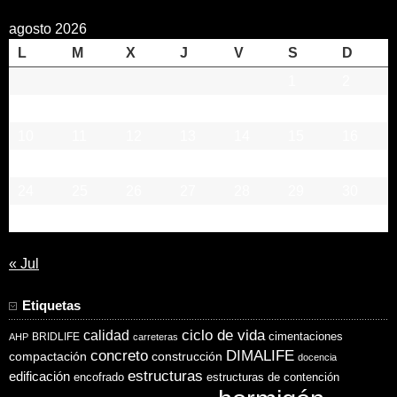
agosto 2026
L
M
X
J
V
S
D
1
2
3
4
5
6
7
8
9
10
11
12
13
14
15
16
17
18
19
20
21
22
23
24
25
26
27
28
29
30
31
« Jul
Etiquetas
ciclo de vida
calidad
cimentaciones
BRIDLIFE
AHP
carreteras
concreto
DIMALIFE
compactación
construcción
docencia
estructuras
edificación
encofrado
estructuras de contención