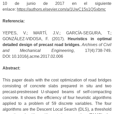
10 de junio de 2017 en el siguiente
enlace:
https://authors.elsevier.com/a/1UwC15s1QSxbmc
Referencia:
YEPES, V.; MARTÍ, J.V.; GARCÍA-SEGURA, T.;
GONZÁLEZ-VIDOSA, F. (2017).
Heuristics in optimal
detailed design of precast road bridges.
Archives of Civil
and Mechanical Engineering
, 17(4):738-749.
DOI: 10.1016/j.acme.2017.02.006
Abstract:
This paper deals with the cost optimization of road bridges
consisting of concrete slabs prepared in situ and two
precast-prestressed U-shaped beams of self-compacting
concrete. It shows the efficiency of four heuristic algorithms
applied to a problem of 59 discrete variables. The four
algorithms are the Descent Local Search (DLS), a threshold