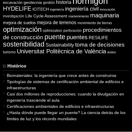
hormigón
historia
excavación
geotecnia
gestión
HYDELIFE
ingeniería civil
ICITECH
ingeniería
innovación
maquinaria
Life Cycle Assessment
investigación
mantenimiento
mejora de suelos
mejora de terrenos
movimiento de tierras
optimización
procedimientos
optimization
perforación
puente
puentes
de construcción
RESILIFE
sostenibilidad
toma de decisiones
Sustainability
Universitat Politècnica de València
turismo
áridos
Histórico
Biomateriales: la ingeniería que crece antes de construirse
Tipologías de sistemas de certificación ambiental de edificios e
infraestructuras
Casi dos millones de reproducciones: cuando la divulgación en
ingeniería trasciende el aula
Certificaciones ambientales de edificios e infraestructuras
¿Hasta dónde puede llegar un puente? La ciencia detrás de los
límites de luz y los récords mundiales