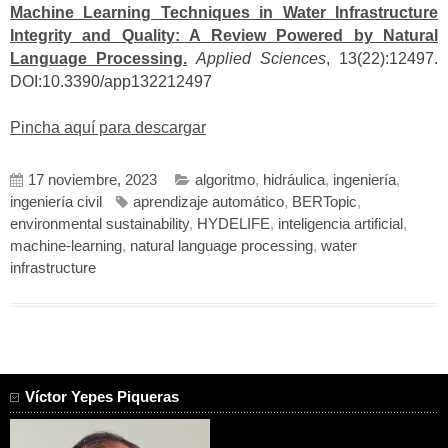
Machine Learning Techniques in Water Infrastructure
Integrity and Quality: A Review Powered by Natural
Language Processing.
Applied Sciences
, 13(22):12497.
DOI:10.3390/app132212497
Pincha aquí para descargar
17 noviembre, 2023
algoritmo
,
hidráulica
,
ingeniería
,
ingeniería civil
aprendizaje automático
,
BERTopic
,
environmental sustainability
,
HYDELIFE
,
inteligencia artificial
,
machine-learning
,
natural language processing
,
water
infrastructure
Víctor Yepes Piqueras