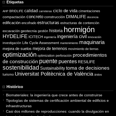
Etiquetas
ciclo de vida
calidad
cimentaciones
BRIDLIFE
AHP
carreteras
concreto
DIMALIFE
compactación
construcción
docencia
estructuras
edificación
encofrado
estructuras de contención
hormigón
historia
excavación
geotecnia
gestión
HYDELIFE
ingeniería civil
ICITECH
ingeniería
innovación
maquinaria
Life Cycle Assessment
investigación
mantenimiento
mejora de suelos
mejora de terrenos
movimiento de tierras
optimización
procedimientos
optimization
perforación
puente
puentes
de construcción
RESILIFE
sostenibilidad
toma de decisiones
Sustainability
Universitat Politècnica de València
turismo
áridos
Histórico
Biomateriales: la ingeniería que crece antes de construirse
Tipologías de sistemas de certificación ambiental de edificios e
infraestructuras
Casi dos millones de reproducciones: cuando la divulgación en