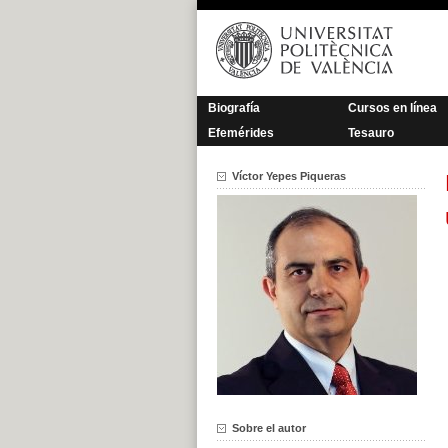
Saltar
al
contenido
Biografía
Cursos en línea
Efemérides
Tesauro
Víctor Yepes Piqueras
Sobre el autor