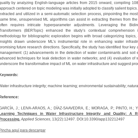
quality by analyzing English-language articles from 2015 onward, compiling 108
approach centered on topic modeling was initially adopted to classify salient topics
extracted and utilized in a semi-automatic selection process, pinpointing the most re
same time, unsupervised ML algorithms can assist in extracting themes from the
often requires intricate hyperparameter adjustments. Leveraging the Bidi
Transformers (BERTopic) enhanced the study’s contextual comprehension i
methodology for bibliographic exploration begins with broad categorizing topics,
insights drawn underscore ML’s instrumental role in enhancing water infrastruc
promising future research directions. Specifically, the study has identified four k
management: (1) advancements in the detection of water contaminants and soil ero
advanced techniques for leak detection in water networks; and (4) evaluation of wa
underscore the transformative impact of ML on water infrastructure and suggest prom
Keywords:
Water infrastructure integrity; machine learning; environmental sustainability; nat
Reference:
GARCÍA, J.; LEIVA-ARAOS, A.; DÍAZ-SAAVEDRA, E.; MORAGA, P.; PINTO, H.; 
Learning Techniques in Water Infrastructure Integrity and Quality: A
Processing.
Applied Sciences
, 13(22):12497. DOI:10.3390/app132212497
Pincha aquí para descargar