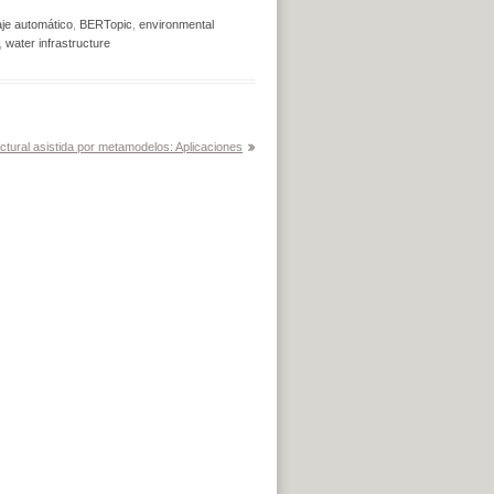
je automático
,
BERTopic
,
environmental
,
water infrastructure
ctural asistida por metamodelos: Aplicaciones