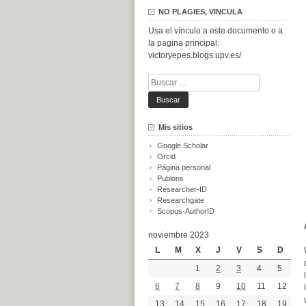
NO PLAGIES, VINCULA
Usa el vínculo a este documento o a
la pagina principal:
victoryepes.blogs.upv.es/
Buscar:
Mis sitios
Google Scholar
Orcid
Página personal
Publons
Researcher-ID
Researchgate
Scopus-AuthorID
noviembre 2023
L
M
X
J
V
S
D
1
2
3
4
5
6
7
8
9
10
11
12
13
14
15
16
17
18
19