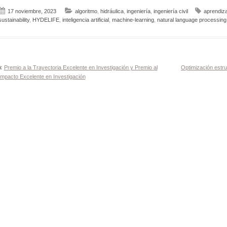
17 noviembre, 2023
algoritmo
,
hidráulica
,
ingeniería
,
ingeniería civil
aprendiza
sustainability
,
HYDELIFE
,
inteligencia artificial
,
machine-learning
,
natural language processing
Navegación
Premio a la Trayectoria Excelente en Investigación y Premio al
Optimización estru
Impacto Excelente en Investigación
de
entradas