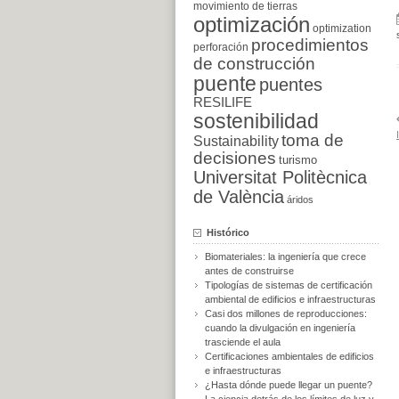
movimiento de tierras
optimización
optimization
procedimientos
perforación
de construcción
puente
puentes
RESILIFE
sostenibilidad
toma de
Sustainability
decisiones
turismo
Universitat Politècnica
de València
áridos
Histórico
Biomateriales: la ingeniería que crece
antes de construirse
Tipologías de sistemas de certificación
ambiental de edificios e infraestructuras
Casi dos millones de reproducciones:
cuando la divulgación en ingeniería
trasciende el aula
Certificaciones ambientales de edificios
e infraestructuras
¿Hasta dónde puede llegar un puente?
La ciencia detrás de los límites de luz y