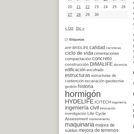
20
21
22
23
24
25
26
27
28
29
30
« Oct
Dic »
Etiquetas
calidad
BRIDLIFE
AHP
carreteras
ciclo de vida
cimentaciones
concreto
compactación
DIMALIFE
construcción
docencia
edificación
encofrado
estructuras
estructuras de
excavación
geotecnia
contención
historia
gestión
hormigón
HYDELIFE
ICITECH
ingeniería
ingeniería civil
innovación
Life Cycle
investigación
Assessment
mantenimiento
maquinaria
mejora de
suelos
mejora de terrenos