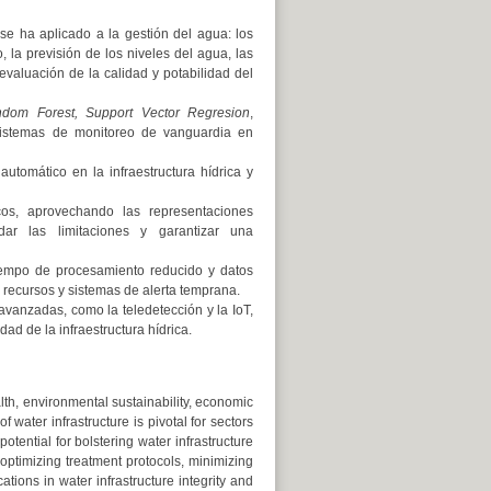
se ha aplicado a la gestión del agua: los
 la previsión de los niveles del agua, las
valuación de la calidad y potabilidad del
dom Forest, Support Vector Regresion
,
istemas de monitoreo de vanguardia en
utomático en la infraestructura hídrica y
cos, aprovechando las representaciones
dar las limitaciones y garantizar una
tiempo de procesamiento reducido y datos
 recursos y sistemas de alerta temprana.
 avanzadas, como la teledetección y la IoT,
dad de la infraestructura hídrica.
ealth, environmental sustainability, economic
water infrastructure is pivotal for sectors
otential for bolstering water infrastructure
optimizing treatment protocols, minimizing
tions in water infrastructure integrity and