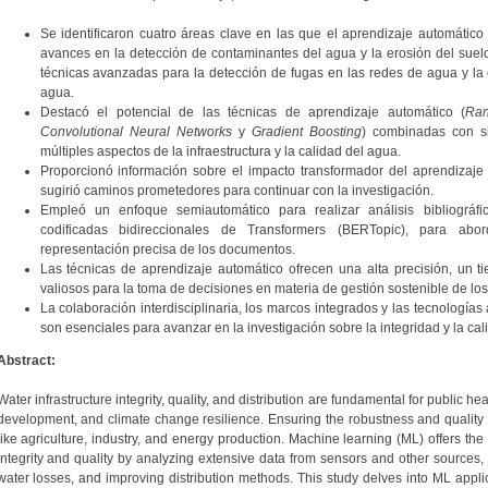
Se identificaron cuatro áreas clave en las que el aprendizaje automático 
avances en la detección de contaminantes del agua y la erosión del suelo,
técnicas avanzadas para la detección de fugas en las redes de agua y la e
agua.
Destacó el potencial de las técnicas de aprendizaje automático (
Ran
Convolutional Neural Networks
y
Gradient Boosting
) combinadas con s
múltiples aspectos de la infraestructura y la calidad del agua.
Proporcionó información sobre el impacto transformador del aprendizaje a
sugirió caminos prometedores para continuar con la investigación.
Empleó un enfoque semiautomático para realizar análisis bibliográfi
codificadas bidireccionales de Transformers (BERTopic), para abor
representación precisa de los documentos.
Las técnicas de aprendizaje automático ofrecen una alta precisión, un 
valiosos para la toma de decisiones en materia de gestión sostenible de los
La colaboración interdisciplinaria, los marcos integrados y las tecnologías
son esenciales para avanzar en la investigación sobre la integridad y la cali
Abstract:
Water infrastructure integrity, quality, and distribution are fundamental for public h
development, and climate change resilience. Ensuring the robustness and quality of 
like agriculture, industry, and energy production. Machine learning (ML) offers the p
integrity and quality by analyzing extensive data from sensors and other sources, 
water losses, and improving distribution methods. This study delves into ML applica