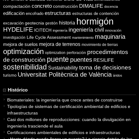
concreto
DIMALIFE
compactación
construcción
docencia
estructuras
edificación
encofrado
estructuras de contención
hormigón
historia
excavación
geotecnia
gestión
HYDELIFE
ingeniería civil
ICITECH
ingeniería
innovación
maquinaria
Life Cycle Assessment
investigación
mantenimiento
mejora de suelos
mejora de terrenos
movimiento de tierras
optimización
procedimientos
optimization
perforación
puente
puentes
de construcción
RESILIFE
sostenibilidad
toma de decisiones
Sustainability
Universitat Politècnica de València
turismo
áridos
Histórico
Biomateriales: la ingeniería que crece antes de construirse
Tipologías de sistemas de certificación ambiental de edificios e
infraestructuras
Casi dos millones de reproducciones: cuando la divulgación en
ingeniería trasciende el aula
Certificaciones ambientales de edificios e infraestructuras
¿Hasta dónde puede llegar un puente? La ciencia detrás de los