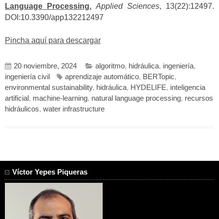
Language Processing.
Applied Sciences
, 13(22):12497.
DOI:10.3390/app132212497
Pincha aquí para descargar
20 noviembre, 2024
algoritmo
,
hidráulica
,
ingeniería
,
ingeniería civil
aprendizaje automático
,
BERTopic
,
environmental sustainability
,
hidráulica
,
HYDELIFE
,
inteligencia
artificial
,
machine-learning
,
natural language processing
,
recursos
hidráulicos
,
water infrastructure
Víctor Yepes Piqueras