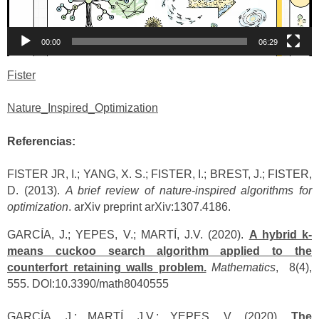
00:00
06:29
Fister
Nature_Inspired_Optimization
Referencias:
FISTER JR, I.; YANG, X. S.; FISTER, I.; BREST, J.; FISTER,
D. (2013).
A brief review of nature‑inspired algorithms for
optimization
. arXiv preprint arXiv:1307.4186.
GARCÍA, J.; YEPES, V.; MARTÍ, J.V. (2020).
A hybrid k-
means cuckoo search algorithm applied to the
counterfort retaining walls problem.
Mathematics
, 8(4),
555. DOI:10.3390/math8040555
GARCÍA, J.; MARTÍ, J.V.; YEPES, V. (2020).
The