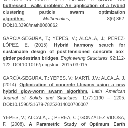
buttressed walls problem: An application of a hybrid
clustering particle swarm optimization
algorithm.
Mathematics
, 8(6):862.
DOI:10.3390/math8060862
GARCÍA-SEGURA, T.; YEPES, V.; ALCALÁ, J.; PÉREZ-
LÓPEZ, E. (2015).
Hybrid harmony search for
sustainable design of post-tensioned concrete box-
girder pedestrian bridges
.
Engineering Structures
, 92:112-
122. DOI:10.1016/j.engstruct.2015.03.015
GARCÍA-SEGURA, T.; YEPES, V.; MARTÍ, J.V.; ALCALÁ, J.
(2014).
Optimization of concrete I-beams using a new
hybrid glow-worm swarm algorithm.
Latin American
Journal of Solids and Structures
, 11(7):1190 – 1205.
DOI:10.1590/S1679-78252014000700007
YEPES, V.; ALCALÁ, J.; PEREA, C.; GONZÁLEZ-VIDOSA,
F. (2008).
A Parametric Study of Optimum Earth