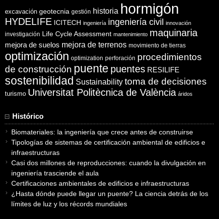
hormigón
historia
excavación
geotecnia
gestión
HYDELIFE
ingeniería civil
ICITECH
ingeniería
innovación
maquinaria
Life Cycle Assessment
investigación
mantenimiento
mejora de suelos
mejora de terrenos
movimiento de tierras
optimización
procedimientos
optimization
perforación
puente
puentes
de construcción
RESILIFE
sostenibilidad
toma de decisiones
Sustainability
Universitat Politècnica de València
turismo
áridos
Histórico
Biomateriales: la ingeniería que crece antes de construirse
Tipologías de sistemas de certificación ambiental de edificios e
infraestructuras
Casi dos millones de reproducciones: cuando la divulgación en
ingeniería trasciende el aula
Certificaciones ambientales de edificios e infraestructuras
¿Hasta dónde puede llegar un puente? La ciencia detrás de los
límites de luz y los récords mundiales