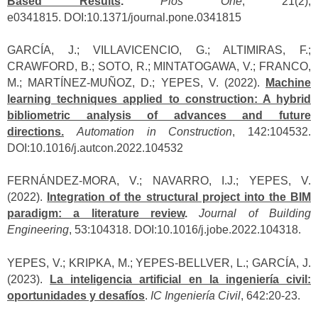
Based Results
.
Plos One
, 21(2),
e0341815.
DOI:10.1371/journal.pone
.0341815
GARCÍA, J.; VILLAVICENCIO, G.; ALTIMIRAS, F.;
CRAWFORD, B.; SOTO, R.; MINTATOGAWA, V.; FRANCO,
M.; MARTÍNEZ-MUÑOZ, D.; YEPES, V. (2022).
Machine
learning techniques applied to construction: A hybrid
bibliometric analysis of advances and future
directions.
Automation in Construction
, 142:104532.
DOI:10.1016/j.autcon.2022.104532
FERNÁNDEZ-MORA, V.; NAVARRO, I.J.; YEPES, V.
(2022).
Integration of the structural project into the BIM
paradigm: a literature review
.
Journal of Building
Engineering
, 53:104318. DOI:10.1016/j.jobe.2022.104318.
YEPES, V.; KRIPKA, M.; YEPES-BELLVER, L.; GARCÍA, J.
(2023).
La inteligencia artificial en la ingeniería civil:
oportunidades y desafíos
.
IC Ingeniería Civil
, 642:20-23.