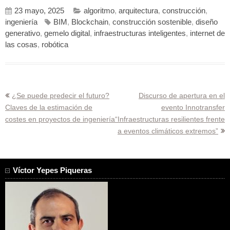
23 mayo, 2025
algoritmo
,
arquitectura
,
construcción
,
ingeniería
BIM
,
Blockchain
,
construcción sostenible
,
diseño
generativo
,
gemelo digital
,
infraestructuras inteligentes
,
internet de
las cosas
,
robótica
Navegación
¿Se puede predecir el futuro?
Discurso de apertura en el
Claves de la estimación de
evento Innotransfer
de
costes en proyectos de ingeniería
“Infraestructuras resilientes frente
entradas
a eventos climáticos extremos”
Víctor Yepes Piqueras