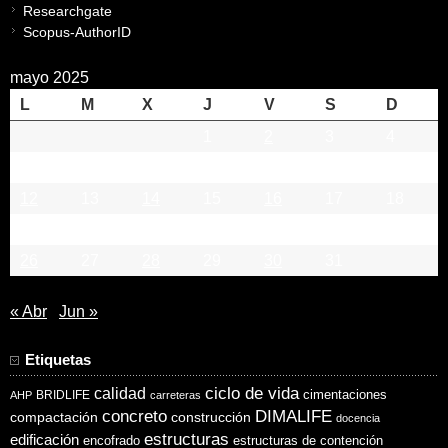
Researchgate
Scopus-AuthorID
mayo 2025
L
M
X
J
V
S
D
1
2
3
4
5
6
7
8
9
10
11
12
13
14
15
16
17
18
19
20
21
22
23
24
25
26
27
28
29
30
31
« Abr
Jun »
Etiquetas
ciclo de vida
calidad
cimentaciones
BRIDLIFE
AHP
carreteras
concreto
DIMALIFE
compactación
construcción
docencia
estructuras
edificación
encofrado
estructuras de contención