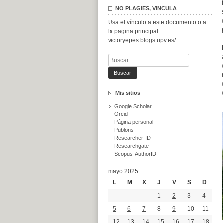
NO PLAGIES, VINCULA
Usa el vínculo a este documento o a
la pagina principal:
victoryepes.blogs.upv.es/
Buscar:
Mis sitios
Google Scholar
Orcid
Página personal
Publons
Researcher-ID
Researchgate
Scopus-AuthorID
mayo 2025
L
M
X
J
V
S
D
1
2
3
4
5
6
7
8
9
10
11
12
13
14
15
16
17
18