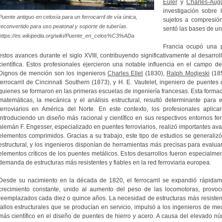
Euler
y
Charles-Aug
investigación sobre 
Puente antiguo en celosía para un ferrocarril de vía única,
sujetos a compresió
reconvertido para uso peatonal y soporte de tuberías.
sentó las bases de un
https://es.wikipedia.org/wiki/Puente_en_celos%C3%ADa
Francia ocupó una 
estos avances durante el siglo XVIII, contribuyendo significativamente al desarro
científica. Estos profesionales ejercieron una notable influencia en el campo de
Dignos de mención son los ingenieros
Charles Ellet
(1830),
Ralph Modjeski
(185
ferrocarril de Cincinnati Southern (1873), y H. E. Vautelet, ingeniero de puente
quienes se formaron en las primeras escuelas de ingeniería francesas. Esta forma
matemáticas, la mecánica y el análisis estructural, resultó determinante para 
ferroviarios en América del Norte. En este contexto, los profesionales aplicar
introduciendo un diseño más racional y científico en sus respectivos entornos fer
alemán F. Engesser, especializado en puentes ferroviarios, realizó importantes avan
elementos comprimidos. Gracias a su trabajo, este tipo de estudios se generalizó
estructural, y los ingenieros disponían de herramientas más precisas para evalua
elementos críticos de los puentes metálicos. Estos desarrollos fueron especialme
demanda de estructuras más resistentes y fiables en la red ferroviaria europea.
Desde su nacimiento en la década de 1820, el ferrocarril se expandió rápida
crecimiento constante, unido al aumento del peso de las locomotoras, provo
reemplazados cada diez o quince años. La necesidad de estructuras más resistente
fallos estructurales que se producían en servicio, impulsó a los ingenieros de m
más científico en el diseño de puentes de hierro y acero. A causa del elevado nú