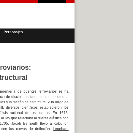
Personajes
roviarios:
tructural
ingeniería de puentes ferroviarios se ha
nce de disciplinas fundamentales, como la
les y la mecánica estructural. A lo largo de
II, diversos científicos establecieron los
lisis racional de estructuras. En 1678,
la ley que relaciona la fuerza elástica con
 1705,
Jacob Bernoulli
llevó a cabo un
sobre las curvas de deflexión.
Leonhard