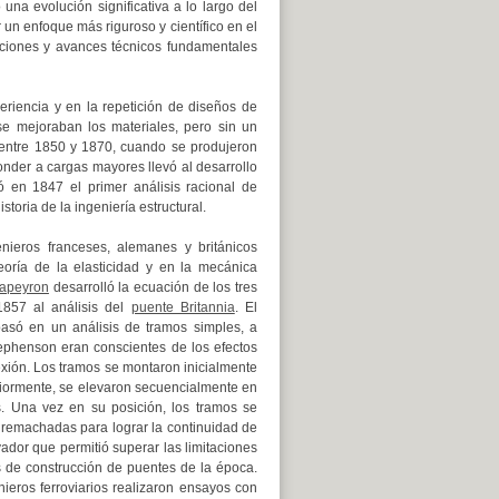
una evolución significativa a lo largo del
 un enfoque más riguroso y científico en el
gaciones y avances técnicos fundamentales
eriencia y en la repetición de diseños de
e mejoraban los materiales, pero sin un
e entre 1850 y 1870, cuando se produjeron
nder a cargas mayores llevó al desarrollo
 en 1847 el primer análisis racional de
toria de la ingeniería estructural.
enieros franceses, alemanes y británicos
oría de la elasticidad y en la mecánica
lapeyron
desarrolló la ecuación de los tres
857 al análisis del
puente Britannia
. El
asó en un análisis de tramos simples, a
ephenson eran conscientes de los efectos
lexión. Los tramos se montaron inicialmente
riormente, se elevaron secuencialmente en
s. Una vez en su posición, los tramos se
remachadas para lograr la continuidad de
ador que permitió superar las limitaciones
s de construcción de puentes de la época.
nieros ferroviarios realizaron ensayos con