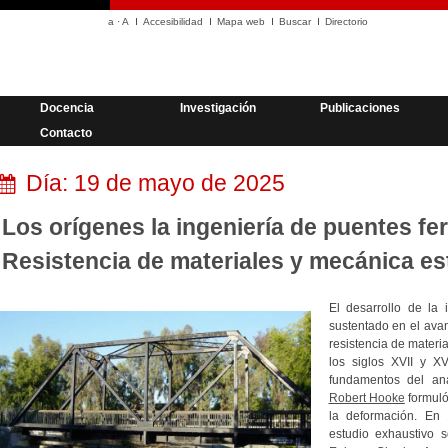
a
·
A
Accesibilidad
Mapa web
Buscar
Directorio
Docencia
Investigación
Publicaciones
Contacto
Día:
19 de mayo de 2025
Los orígenes la ingeniería de puentes fer
Resistencia de materiales y mecánica es
El desarrollo de la 
sustentado en el ava
resistencia de materia
los siglos XVII y XVI
fundamentos del aná
Robert Hooke
formuló 
la deformación. En
estudio exhaustivo 