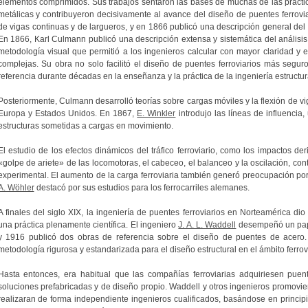
elementos comprimidos. Sus trabajos sentaron las bases de muchas de las prácti
metálicas y contribuyeron decisivamente al avance del diseño de puentes ferrovi
de vigas continuas y de largueros, y en 1866 publicó una descripción general del
En 1866, Karl Culmann publicó una descripción extensa y sistemática del análisis
metodología visual que permitió a los ingenieros calcular con mayor claridad y ef
complejas. Su obra no solo facilitó el diseño de puentes ferroviarios más seguro
referencia durante décadas en la enseñanza y la práctica de la ingeniería estructur
Posteriormente, Culmann desarrolló teorías sobre cargas móviles y la flexión de 
Europa y Estados Unidos. En 1867,
E. Winkler
introdujo las líneas de influencia,
estructuras sometidas a cargas en movimiento.
El estudio de los efectos dinámicos del tráfico ferroviario, como los impactos der
«golpe de ariete» de las locomotoras, el cabeceo, el balanceo y la oscilación, con
experimental. El aumento de la carga ferroviaria también generó preocupación por 
A. Wöhler
destacó por sus estudios para los ferrocarriles alemanes.
A finales del siglo XIX, la ingeniería de puentes ferroviarios en Norteamérica d
una práctica plenamente científica. El ingeniero
J. A. L. Waddell
desempeñó un pape
y 1916 publicó dos obras de referencia sobre el diseño de puentes de acero.
metodología rigurosa y estandarizada para el diseño estructural en el ámbito ferrovi
Hasta entonces, era habitual que las compañías ferroviarias adquiriesen puen
soluciones prefabricadas y de diseño propio. Waddell y otros ingenieros promovie
realizaran de forma independiente ingenieros cualificados, basándose en principi