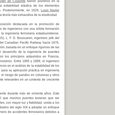
ustin de Coulomb
fueron pioneros en la
la estabilidad elástica de los elementos
n. Posteriormente, en 1826,
Louis Navier
a teoría más exhaustiva de la elasticidad.
posición destacada en la promoción de
llo de ingenieros con una sólida formación
 la ingeniería ferroviaria estadounidense.
5), L. F. G. Bouscaren, ingeniero jefe del
s del Canadian Pacific Railway hacia 1876,
ción, basada en un enfoque riguroso de las
el desarrollo de la ingeniería de puentes
on los principios adquiridos en Francia,
roviarios. Entre 1885 y 1889, el ingeniero
ces en el análisis de la estabilidad de los
 para su aplicación práctica en ingeniería
r el riesgo de pandeo en columnas y otros
nte relevantes en un contexto de creciente
mente durante más de ochenta años. Este
có que muchos puentes tuvieran que ser
s, con mayor luz y fiabilidad, unida a los
ediados del siglo XIX a adoptar un enfoque
mero de accidentes ferroviarios debidos a