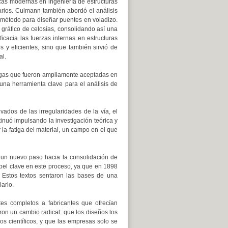
cas modernas en ingeniería de estructuras
arios. Culmann también abordó el análisis
 método para diseñar puentes en voladizo.
 gráfico de celosías, consolidando así una
icacia las fuerzas internas en estructuras
s y eficientes, sino que también sirvió de
al.
vigas que fueron ampliamente aceptadas en
 una herramienta clave para el análisis de
ivados de las irregularidades de la vía, el
tinuó impulsando la investigación teórica y
la fatiga del material, un campo en el que
io un nuevo paso hacia la consolidación de
l clave en este proceso, ya que en 1898
 Estos textos sentaron las bases de una
ario.
tes completos a fabricantes que ofrecían
ron un cambio radical: que los diseños los
os científicos, y que las empresas solo se