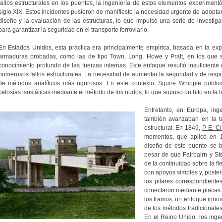
fallos estructurales en los puentes, la ingeniería de estos elementos experimentó 
siglo XIX. Estos incidentes pusieron de manifiesto la necesidad urgente de adoptar
diseño y la evaluación de las estructuras, lo que impulsó una serie de investi
para garantizar la seguridad en el transporte ferroviario.
En Estados Unidos, esta práctica era principalmente empírica, basada en la exp
armaduras probadas, como las de tipo Town, Long, Howe y Pratt, en los que s
conocimiento profundo de las fuerzas internas. Este enfoque resultó insuficient
numerosos fallos estructurales. La necesidad de aumentar la seguridad y de respo
de métodos analíticos más rigurosos. En este contexto,
Squire Whipple
publicó
celosías isostáticas mediante el método de los nudos, lo que supuso un hito en la his
Entretanto, en Europa, ing
también avanzaban en la te
estructural. En 1849,
P. E. C
momentos, que aplicó en 1
diseño de este puente se b
pesar de que Fairbairn y St
de la continuidad sobre la f
con apoyos simples y, poste
los pilares correspondiente
conectaron mediante placas 
los tramos, un enfoque innov
de los métodos tradicionale
En el Reino Unido, los inge