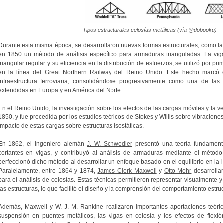
Tipos estructurales celosías metálicas (vía @dobooku)
Durante esta misma época, se desarrollaron nuevas formas estructurales, como l
en 1850 un método de análisis específico para armaduras trianguladas. La viga
triangular regular y su eficiencia en la distribución de esfuerzos, se utilizó por p
en la línea del Great Northern Railway del Reino Unido. Este hecho marcó el
infraestructura ferroviaria, consolidándose progresivamente como una de las t
extendidas en Europa y en América del Norte.
En el Reino Unido, la investigación sobre los efectos de las cargas móviles y la v
1850, y fue precedida por los estudios teóricos de Stokes y Willis sobre vibraciones
impacto de estas cargas sobre estructuras isostáticas.
En 1862, el ingeniero alemán
J. W. Schwedler
presentó una teoría fundament
cortantes en vigas, y contribuyó al análisis de armaduras mediante el método
perfeccionó dicho método al desarrollar un enfoque basado en el equilibrio en la 
Paralelamente, entre 1864 y 1874,
James Clerk Maxwell
y
Otto Mohr
desarrollar
para el análisis de celosías. Estas técnicas permitieron representar visualmente y
las estructuras, lo que facilitó el diseño y la comprensión del comportamiento estruc
Además, Maxwell y W. J. M. Rankine realizaron importantes aportaciones teóri
suspensión en puentes metálicos, las vigas en celosía y los efectos de flexión