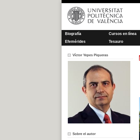
Saltar
al
contenido
Biografía
Cursos en línea
Efemérides
Tesauro
Víctor Yepes Piqueras
Sobre el autor