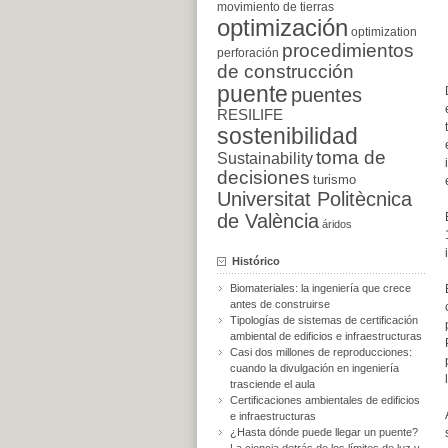
movimiento de tierras
optimización
optimization
procedimientos
perforación
de construcción
puente
puentes
RESILIFE
sostenibilidad
toma de
Sustainability
decisiones
turismo
Universitat Politècnica
de València
áridos
Histórico
Biomateriales: la ingeniería que crece
antes de construirse
Tipologías de sistemas de certificación
ambiental de edificios e infraestructuras
Casi dos millones de reproducciones:
cuando la divulgación en ingeniería
trasciende el aula
Certificaciones ambientales de edificios
e infraestructuras
¿Hasta dónde puede llegar un puente?
La ciencia detrás de los límites de luz y