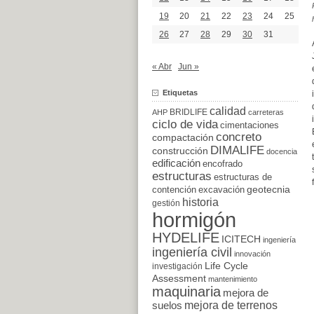
19
20
21
22
23
24
25
26
27
28
29
30
31
« Abr
Jun »
Etiquetas
calidad
BRIDLIFE
AHP
carreteras
ciclo de vida
cimentaciones
concreto
compactación
DIMALIFE
construcción
docencia
edificación
encofrado
estructuras
estructuras de
excavación
geotecnia
contención
historia
gestión
hormigón
HYDELIFE
ICITECH
ingeniería
ingeniería civil
innovación
Life Cycle
investigación
Assessment
mantenimiento
maquinaria
mejora de
suelos
mejora de terrenos