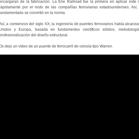
encargaran de la fabricación. La Erie Railroad fue la primera en aplicar est
rápidamente por el resto de las compañías ferroviarias estadounidenses. Así,
fundamentado se convirtió en la norma.
Así, a comienzos del siglo XX, la ingeniería de puentes ferroviarios había alcan
Unidos y Europa, basada en fundamentos científicos sólidos, metodolog
profesionalización del diseño estructural.
Os dejo un vídeo de un puente de ferrocarril de celosía tipo Warren.