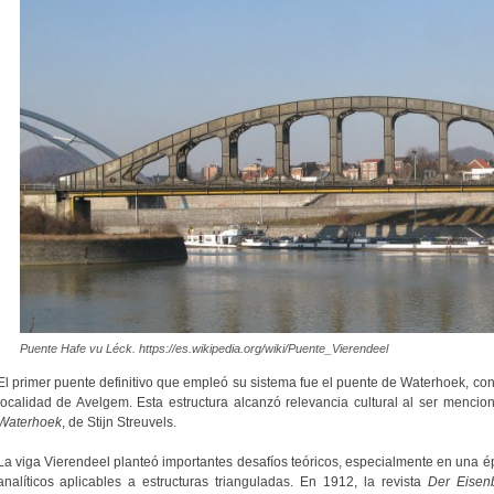
Puente Hafe vu Léck. https://es.wikipedia.org/wiki/Puente_Vierendeel
El primer puente definitivo que empleó su sistema fue el puente de Waterhoek, cons
localidad de Avelgem. Esta estructura alcanzó relevancia cultural al ser menci
Waterhoek
, de Stijn Streuvels.
La viga Vierendeel planteó importantes desafíos teóricos, especialmente en una
analíticos aplicables a estructuras trianguladas. En 1912, la revista
Der Eisen