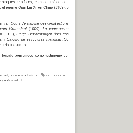
 enfoques analíticos, como el método de
el puente Qian Lin Xi, en China (1989), o
uentran
Cours de stabilité des constructions
tres Vierendeel
(1900),
La construction
au
(1911),
Einige Betrachtungen über das
a y Cálculo de estructuras metálicas
. Su
iería estructural.
Su legado permanece como testimonio del
a civil
,
personajes ilustres
acero
,
acero
viga Vierendeel