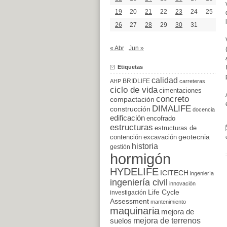
19
20
21
22
23
24
25
26
27
28
29
30
31
« Abr
Jun »
Etiquetas
calidad
BRIDLIFE
AHP
carreteras
ciclo de vida
cimentaciones
concreto
compactación
DIMALIFE
construcción
docencia
edificación
encofrado
estructuras
estructuras de
excavación
geotecnia
contención
historia
gestión
hormigón
HYDELIFE
ICITECH
ingeniería
ingeniería civil
innovación
Life Cycle
investigación
Assessment
mantenimiento
maquinaria
mejora de
suelos
mejora de terrenos