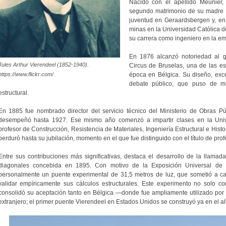
Nacido con el apellido Meunier,
segundo matrimonio de su madre c
juventud en Geraardsbergen y, en 1
minas en la Universidad Católica d
su carrera como ingeniero en la em
En 1876 alcanzó notoriedad al g
Jules Arthur Vierendeel (1852-1940).
Circus de Bruselas, una de las es
época en Bélgica. Su diseño, exc
https://www.flickr.com/
debate público, que puso de ma
estructural.
En 1885 fue nombrado director del servicio técnico del Ministerio de Obras P
desempeñó hasta 1927. Ese mismo año comenzó a impartir clases en la Univ
profesor de Construcción, Resistencia de Materiales, Ingeniería Estructural e Hist
perduró hasta su jubilación, momento en el que fue distinguido con el título de pro
Entre sus contribuciones más significativas, destaca el desarrollo de la llamad
diagonales concebida en 1895. Con motivo de la Exposición Universal de B
personalmente un puente experimental de 31,5 metros de luz, que sometió a ca
validar empíricamente sus cálculos estructurales. Este experimento no solo con
consolidó su aceptación tanto en Bélgica —donde fue ampliamente utilizado por 
extranjero; el primer puente Vierendeel en Estados Unidos se construyó ya en el a