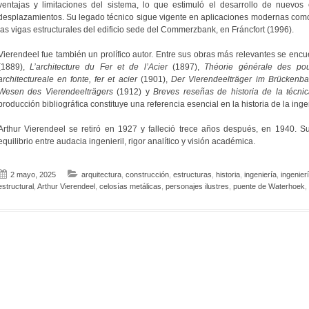
ventajas y limitaciones del sistema, lo que estimuló el desarrollo de nuevos
desplazamientos. Su legado técnico sigue vigente en aplicaciones modernas como 
las vigas estructurales del edificio sede del Commerzbank, en Fráncfort (1996).
Vierendeel fue también un prolífico autor. Entre sus obras más relevantes se enc
(1889),
L’architecture du Fer et de l’Acier
(1897),
Théorie générale des pou
architectureale en fonte, fer et acier
(1901),
Der Vierendeelträger im Brückenb
Wesen des Vierendeelträgers
(1912) y
Breves reseñas de historia de la técnic
producción bibliográfica constituye una referencia esencial en la historia de la ingen
Arthur Vierendeel se retiró en 1927 y falleció trece años después, en 1940. 
equilibrio entre audacia ingenieril, rigor analítico y visión académica.
2 mayo, 2025
arquitectura
,
construcción
,
estructuras
,
historia
,
ingeniería
,
ingenierí
estructural
,
Arthur Vierendeel
,
celosías metálicas
,
personajes ilustres
,
puente de Waterhoek
,