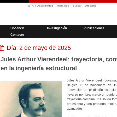
a
·
A
Accesibilidad
Mapa web
Buscar
Directorio
Docencia
Investigación
Publicaciones
Contacto
Día:
2 de mayo de 2025
Jules Arthur Vierendeel: trayectoria, co
en la ingeniería estructural
Jules Arthur Vierendeel (Lovaina
Bélgica, 8 de noviembre de 194
innovación en el diseño estructur
lleva su nombre, marcó un punto de
trayectoria combina una sólida fo
profesional y una profunda influen
avanzados.