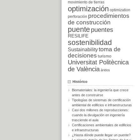
movimiento de tierras
optimización
optimization
procedimientos
perforación
de construcción
puente
puentes
RESILIFE
sostenibilidad
toma de
Sustainability
decisiones
turismo
Universitat Politècnica
de València
áridos
Histórico
Biomateriales: la ingeniería que crece
antes de construirse
Tipologías de sistemas de certificación
ambiental de edificios e infraestructuras
Casi dos millones de reproducciones:
cuando la divulgación en ingeniería
trasciende el aula
Certificaciones ambientales de edificios
e infraestructuras
¿Hasta dónde puede llegar un puente?
La ciencia detrás de los límites de luz y