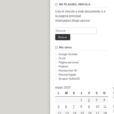
NO PLAGIES, VINCULA
Usa el vínculo a este documento o a
la pagina principal:
victoryepes.blogs.upv.es/
Buscar:
Mis sitios
Google Scholar
Orcid
Página personal
Publons
Researcher-ID
Researchgate
Scopus-AuthorID
mayo 2025
L
M
X
J
V
S
D
1
2
3
4
5
6
7
8
9
10
11
12
13
14
15
16
17
18