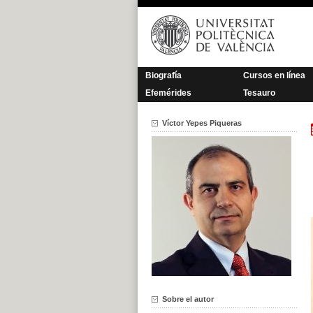
Saltar
al
contenido
Biografía
Cursos en línea
Efemérides
Tesauro
Víctor Yepes Piqueras
Sobre el autor