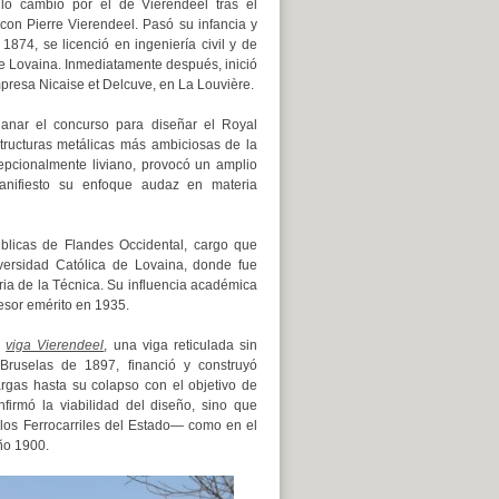
 lo cambió por el de Vierendeel tras el
on Pierre Vierendeel. Pasó su infancia y
874, se licenció en ingeniería civil y de
e Lovaina. Inmediatamente después, inició
presa Nicaise et Delcuve, en La Louvière.
anar el concurso para diseñar el Royal
tructuras metálicas más ambiciosas de la
epcionalmente liviano, provocó un amplio
nifiesto su enfoque audaz en materia
úblicas de Flandes Occidental, cargo que
ersidad Católica de Lovaina, donde fue
oria de la Técnica. Su influencia académica
fesor emérito en 1935.
a
viga Vierendeel
, una viga reticulada sin
ruselas de 1897, financió y construyó
rgas hasta su colapso con el objetivo de
firmó la viabilidad del diseño, sino que
los Ferrocarriles del Estado— como en el
ño 1900.