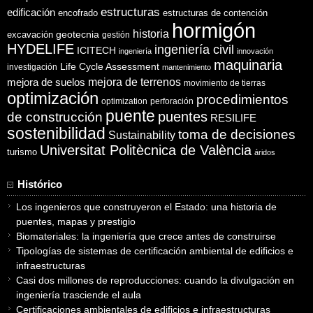
estructuras
edificación
encofrado
estructuras de contención
hormigón
historia
excavación
geotecnia
gestión
HYDELIFE
ingeniería civil
ICITECH
ingeniería
innovación
maquinaria
Life Cycle Assessment
investigación
mantenimiento
mejora de suelos
mejora de terrenos
movimiento de tierras
optimización
procedimientos
optimization
perforación
puente
puentes
de construcción
RESILIFE
sostenibilidad
toma de decisiones
Sustainability
Universitat Politècnica de València
turismo
áridos
Histórico
Los ingenieros que construyeron el Estado: una historia de
puentes, mapas y prestigio
Biomateriales: la ingeniería que crece antes de construirse
Tipologías de sistemas de certificación ambiental de edificios e
infraestructuras
Casi dos millones de reproducciones: cuando la divulgación en
ingeniería trasciende el aula
Certificaciones ambientales de edificios e infraestructuras