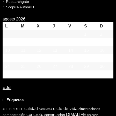
Researchgate
Scopus-AuthorID
agosto 2026
L
M
X
J
V
S
D
1
2
3
4
5
6
7
8
9
10
11
12
13
14
15
16
17
18
19
20
21
22
23
24
25
26
27
28
29
30
31
« Jul
Etiquetas
ciclo de vida
calidad
cimentaciones
BRIDLIFE
AHP
carreteras
concreto
DIMALIFE
compactación
construcción
docencia