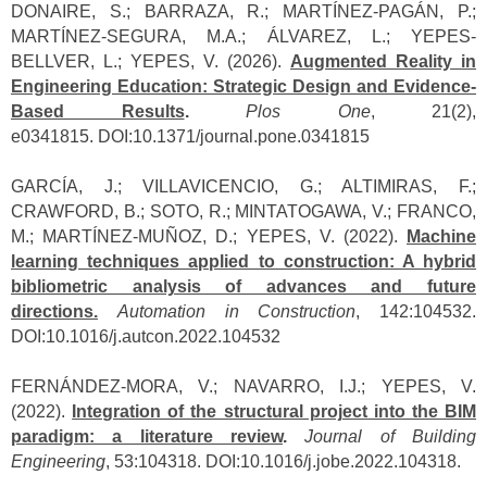
DONAIRE, S.; BARRAZA, R.; MARTÍNEZ-PAGÁN, P.;
MARTÍNEZ-SEGURA, M.A.; ÁLVAREZ, L.; YEPES-
BELLVER, L.; YEPES, V. (2026).
Augmented Reality in
Engineering Education: Strategic Design and Evidence-
Based Results
.
Plos One
, 21(2),
e0341815.
DOI:10.1371/journal.pone
.0341815
GARCÍA, J.; VILLAVICENCIO, G.; ALTIMIRAS, F.;
CRAWFORD, B.; SOTO, R.; MINTATOGAWA, V.; FRANCO,
M.; MARTÍNEZ-MUÑOZ, D.; YEPES, V. (2022).
Machine
learning techniques applied to construction: A hybrid
bibliometric analysis of advances and future
directions.
Automation in Construction
, 142:104532.
DOI:10.1016/j.autcon.2022.104532
FERNÁNDEZ-MORA, V.; NAVARRO, I.J.; YEPES, V.
(2022).
Integration of the structural project into the BIM
paradigm: a literature review
.
Journal of Building
Engineering
, 53:104318. DOI:10.1016/j.jobe.2022.104318.