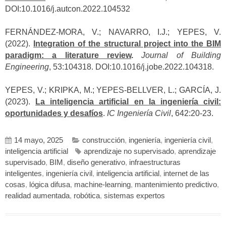
DOI:10.1016/j.autcon.2022.104532
FERNÁNDEZ-MORA, V.; NAVARRO, I.J.; YEPES, V.
(2022).
Integration of the structural project into the BIM
paradigm: a literature review
.
Journal of Building
Engineering
, 53:104318. DOI:10.1016/j.jobe.2022.104318.
YEPES, V.; KRIPKA, M.; YEPES-BELLVER, L.; GARCÍA, J.
(2023).
La inteligencia artificial en la ingeniería civil:
oportunidades y desafíos
.
IC Ingeniería Civil
, 642:20-23.
14 mayo, 2025
construcción
,
ingeniería
,
ingeniería civil
,
inteligencia artificial
aprendizaje no supervisado
,
aprendizaje
supervisado
,
BIM
,
diseño generativo
,
infraestructuras
inteligentes
,
ingeniería civil
,
inteligencia artificial
,
internet de las
cosas
,
lógica difusa
,
machine-learning
,
mantenimiento predictivo
,
realidad aumentada
,
robótica
,
sistemas expertos