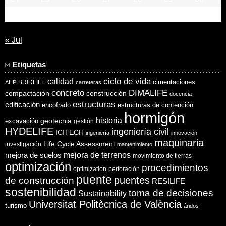
31
« Jul
Etiquetas
ciclo de vida
calidad
cimentaciones
BRIDLIFE
AHP
carreteras
concreto
DIMALIFE
compactación
construcción
docencia
estructuras
edificación
encofrado
estructuras de contención
hormigón
historia
excavación
geotecnia
gestión
HYDELIFE
ingeniería civil
ICITECH
ingeniería
innovación
maquinaria
Life Cycle Assessment
investigación
mantenimiento
mejora de suelos
mejora de terrenos
movimiento de tierras
optimización
procedimientos
optimization
perforación
puente
puentes
de construcción
RESILIFE
sostenibilidad
toma de decisiones
Sustainability
Universitat Politècnica de València
turismo
áridos