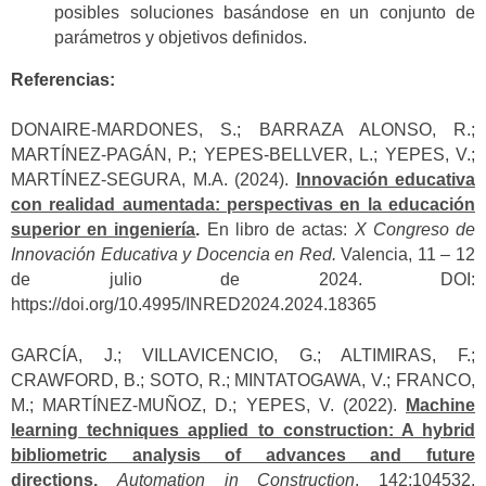
posibles soluciones basándose en un conjunto de
parámetros y objetivos definidos.
Referencias:
DONAIRE-MARDONES, S.; BARRAZA ALONSO, R.;
MARTÍNEZ-PAGÁN, P.; YEPES-BELLVER, L.; YEPES, V.;
MARTÍNEZ-SEGURA, M.A. (2024).
Innovación educativa
con realidad aumentada: perspectivas en la educación
superior en ingeniería
.
En libro de actas:
X Congreso de
Innovación Educativa y Docencia en Red.
Valencia, 11 – 12
de julio de 2024. DOI:
https://doi.org/10.4995/INRED2024.2024.18365
GARCÍA, J.; VILLAVICENCIO, G.; ALTIMIRAS, F.;
CRAWFORD, B.; SOTO, R.; MINTATOGAWA, V.; FRANCO,
M.; MARTÍNEZ-MUÑOZ, D.; YEPES, V. (2022).
Machine
learning techniques applied to construction: A hybrid
bibliometric analysis of advances and future
directions.
Automation in Construction
, 142:104532.