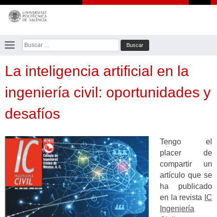
Saltar
al
contenido
Buscar:
La inteligencia artificial en la
ingeniería civil: oportunidades y
desafíos
Tengo el
placer de
compartir un
artículo que se
ha publicado
en la revista
IC
Ingeniería