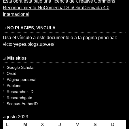
Esta obra está bajo una
licencia de Creative Commons
Reconocimiento-NoComercial-SinObraDerivada 4.0
Internacional
.
NO PLAGIES, VINCULA
Usa el vínculo a este documento o a la pagina principal:
victoryepes.blogs.upv.es/
Mis sitios
Google Scholar
Orcid
Página personal
Publons
Researcher-ID
Researchgate
Scopus-AuthorID
agosto 2023
L
M
X
J
V
S
D