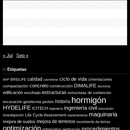
1
2
3
4
5
6
7
8
9
10
11
12
13
14
15
16
17
18
19
20
21
22
23
24
25
26
27
28
29
30
31
« Jul
Sep »
Etiquetas
ciclo de vida
calidad
cimentaciones
BRIDLIFE
AHP
carreteras
concreto
DIMALIFE
compactación
construcción
docencia
estructuras
edificación
encofrado
estructuras de contención
hormigón
historia
excavación
geotecnia
gestión
HYDELIFE
ingeniería civil
ICITECH
ingeniería
innovación
maquinaria
Life Cycle Assessment
investigación
mantenimiento
mejora de suelos
mejora de terrenos
movimiento de tierras
optimización
procedimientos
optimization
perforación