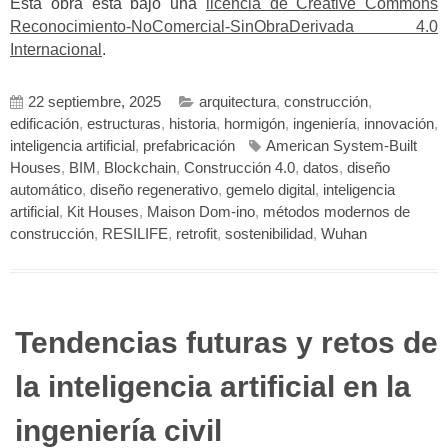
Esta obra está bajo una
licencia de Creative Commons
Reconocimiento-NoComercial-SinObraDerivada 4.0
Internacional
.
22 septiembre, 2025
arquitectura
,
construcción
,
edificación
,
estructuras
,
historia
,
hormigón
,
ingeniería
,
innovación
,
inteligencia artificial
,
prefabricación
American System-Built
Houses
,
BIM
,
Blockchain
,
Construcción 4.0
,
datos
,
diseño
automático
,
diseño regenerativo
,
gemelo digital
,
inteligencia
artificial
,
Kit Houses
,
Maison Dom-ino
,
métodos modernos de
construcción
,
RESILIFE
,
retrofit
,
sostenibilidad
,
Wuhan
Tendencias futuras y retos de
la inteligencia artificial en la
ingeniería civil