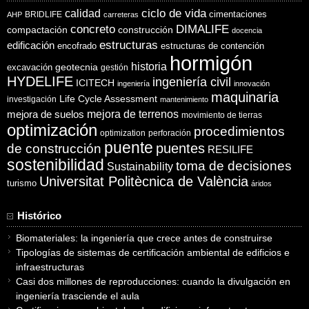
ciclo de vida
calidad
cimentaciones
BRIDLIFE
AHP
carreteras
concreto
DIMALIFE
compactación
construcción
docencia
estructuras
edificación
encofrado
estructuras de contención
hormigón
historia
excavación
geotecnia
gestión
HYDELIFE
ingeniería civil
ICITECH
ingeniería
innovación
maquinaria
Life Cycle Assessment
investigación
mantenimiento
mejora de suelos
mejora de terrenos
movimiento de tierras
optimización
procedimientos
optimization
perforación
puente
puentes
de construcción
RESILIFE
sostenibilidad
toma de decisiones
Sustainability
Universitat Politècnica de València
turismo
áridos
Histórico
Biomateriales: la ingeniería que crece antes de construirse
Tipologías de sistemas de certificación ambiental de edificios e
infraestructuras
Casi dos millones de reproducciones: cuando la divulgación en
ingeniería trasciende el aula