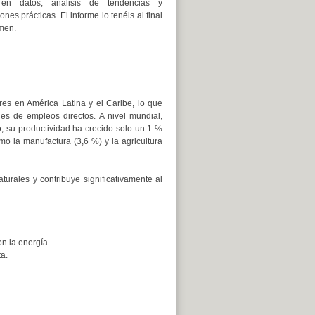
en datos, análisis de tendencias y
es prácticas. El informe lo tenéis al final
men.
es en América Latina y el Caribe, lo que
nes de empleos directos. A nivel mundial,
, su productividad ha crecido solo un 1 %
o la manufactura (3,6 %) y la agricultura
urales y contribuye significativamente al
n la energía.
a.