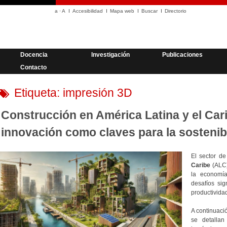
a
·
A
Accesibilidad
Mapa web
Buscar
Directorio
Docencia
Investigación
Publicaciones
Contacto
Etiqueta:
impresión 3D
Construcción en América Latina y el Carib
innovación como claves para la sostenib
El sector de
Caribe
(ALC)
la economía
desafíos sig
productividad
A continuac
se detallan