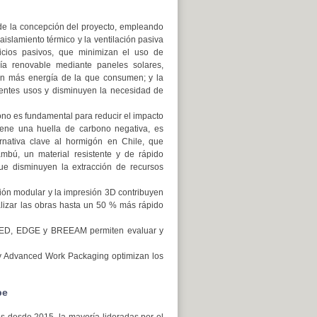
de la concepción del proyecto, empleando
aislamiento térmico y la ventilación pasiva
icios pasivos, que minimizan el uso de
rgía renovable mediante paneles solares,
en más energía de la que consumen; y la
rentes usos y disminuyen la necesidad de
ono es fundamental para reducir el impacto
tiene una huella de carbono negativa, es
ernativa clave al hormigón en Chile, que
mbú, un material resistente y de rápido
 que disminuyen la extracción de recursos
ción modular y la impresión 3D contribuyen
nalizar las obras hasta un 50 % más rápido
LEED, EDGE y BREEAM permiten evaluar y
 Advanced Work Packaging optimizan los
be
das desde 2015, la mayoría lideradas por el