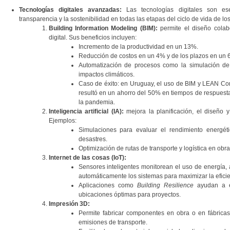
Tecnologías digitales avanzadas:
Las tecnologías digitales son ese
transparencia y la sostenibilidad en todas las etapas del ciclo de vida de lo
Building Information Modeling (BIM):
permite el diseño colab
digital. Sus beneficios incluyen:
Incremento de la productividad en un 13%.
Reducción de costos en un 4% y de los plazos en un 
Automatización de procesos como la simulación de
impactos climáticos.
Caso de éxito: en Uruguay, el uso de BIM y LEAN Con
resultó en un ahorro del 50% en tiempos de respues
la pandemia​.
Inteligencia artificial (IA):
mejora la planificación, el diseño y
Ejemplos:
Simulaciones para evaluar el rendimiento energéti
desastres.
Optimización de rutas de transporte y logística en obr
Internet de las cosas (IoT):
Sensores inteligentes monitorean el uso de energía, 
automáticamente los sistemas para maximizar la eficie
Aplicaciones como
Building Resilience
ayudan a ev
ubicaciones óptimas para proyectos.
Impresión 3D:
Permite fabricar componentes en obra o en fábricas
emisiones de transporte.