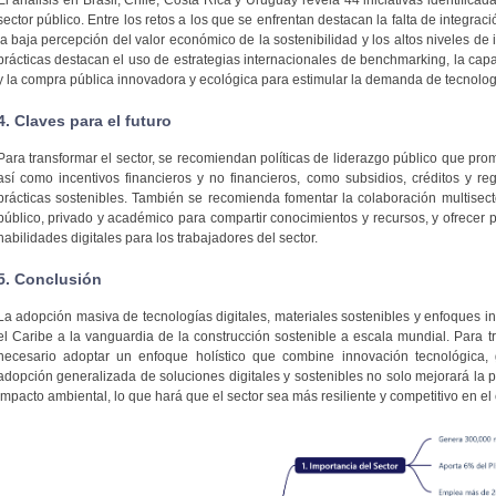
sector público. Entre los retos a los que se enfrentan destacan la falta de integraci
la baja percepción del valor económico de la sostenibilidad y los altos niveles de 
prácticas destacan el uso de estrategias internacionales de benchmarking, la capa
y la compra pública innovadora y ecológica para estimular la demanda de tecnolog
4. Claves para el futuro
Para transformar el sector, se recomiendan políticas de liderazgo público que promu
así como incentivos financieros y no financieros, como subsidios, créditos y r
prácticas sostenibles. También se recomienda fomentar la colaboración multisecto
público, privado y académico para compartir conocimientos y recursos, y ofrecer
habilidades digitales para los trabajadores del sector.
5. Conclusión
La adopción masiva de tecnologías digitales, materiales sostenibles y enfoques i
el Caribe a la vanguardia de la construcción sostenible a escala mundial. Para tr
necesario adoptar un enfoque holístico que combine innovación tecnológica, ge
adopción generalizada de soluciones digitales y sostenibles no solo mejorará la p
impacto ambiental, lo que hará que el sector sea más resiliente y competitivo en el 