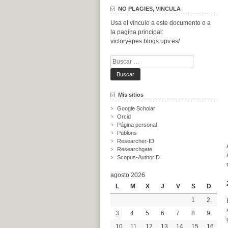
NO PLAGIES, VINCULA
Usa el vínculo a este documento o a
la pagina principal:
victoryepes.blogs.upv.es/
Buscar:
Mis sitios
Google Scholar
Orcid
Página personal
Publons
Researcher-ID
Researchgate
Scopus-AuthorID
agosto 2026
L
M
X
J
V
S
D
1
2
3
4
5
6
7
8
9
10
11
12
13
14
15
16