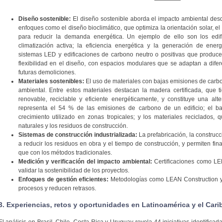
Diseño sostenible:
El diseño sostenible aborda el impacto ambiental des
enfoques como el diseño bioclimático, que optimiza la orientación solar, el 
para reducir la demanda energética. Un ejemplo de ello son los edif
climatización activa; la eficiencia energética y la generación de ene
sistemas LED y edificaciones de carbono neutro o positivas que produc
flexibilidad en el diseño, con espacios modulares que se adaptan a dife
futuras demoliciones.
Materiales sostenibles:
El uso de materiales con bajas emisiones de carb
ambiental. Entre estos materiales destacan la madera certificada, que 
renovable, reciclable y eficiente energéticamente, y constituye una alt
representa el 54 % de las emisiones de carbono de un edificio; el ba
crecimiento utilizado en zonas tropicales; y los materiales reciclados,
naturales y los residuos de construcción.
Sistemas de construcción industrializada:
La prefabricación, la construc
a reducir los residuos en obra y el tiempo de construcción, y permiten fi
que con los métodos tradicionales.
Medición y verificación del impacto ambiental:
Certificaciones como 
validar la sostenibilidad de los proyectos.
Enfoques de gestión eficientes:
Metodologías como LEAN Construction y
procesos y reducen retrasos.
3. Experiencias, retos y oportunidades en Latinoamérica y el Cari
El análisis en Brasil, Chile, Costa Rica y Uruguay revela 44 iniciativas identifica