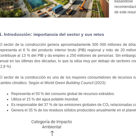
basándose 
recomendacion
de este resu
1. Introducción: importancia del sector y sus retos
El sector de la construcción genera aproximadamente 300 000 millones de dólar
representa el 6 % del producto interior bruto (PIB) regional y más de 20 millo
contribuye al 13 % del PIB y da empleo a 250 millones de personas. Sin embargo
anual en las últimas dos décadas, lo que la sitúa muy por debajo de sectores com
(2,8 %).
El sector de la construcción es uno de los mayores consumidores de recursos nat
cambio climático. Según el
World Green Building Council
(2023):
Representa el 50 % del consumo global de recursos extraídos.
Utiliza el 15 % del agua potable mundial.
Es responsable del 37 % de las emisiones globales de CO₂ relacionadas co
Genera el 35 % de los residuos sólidos producidos anualmente en el planet