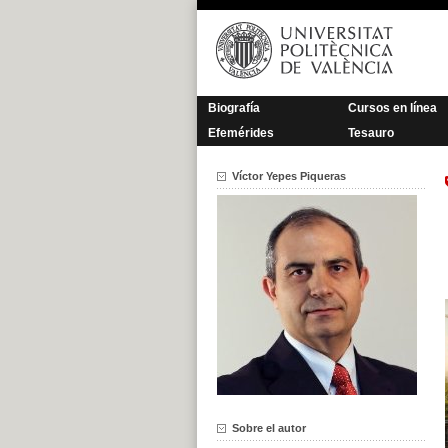
Saltar
al
contenido
Biografía
Cursos en línea
Efemérides
Tesauro
Víctor Yepes Piqueras
Sobre el autor