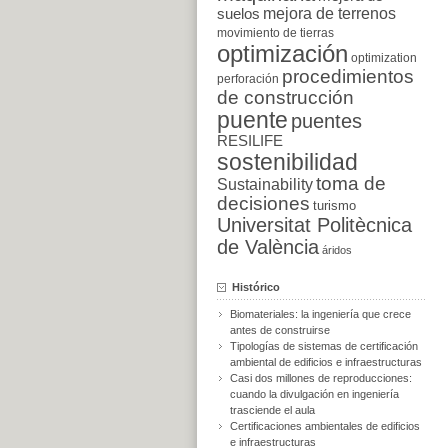
suelos
mejora de terrenos
movimiento de tierras
optimización
optimization
procedimientos
perforación
de construcción
puente
puentes
RESILIFE
sostenibilidad
toma de
Sustainability
decisiones
turismo
Universitat Politècnica
de València
áridos
Histórico
Biomateriales: la ingeniería que crece
antes de construirse
Tipologías de sistemas de certificación
ambiental de edificios e infraestructuras
Casi dos millones de reproducciones:
cuando la divulgación en ingeniería
trasciende el aula
Certificaciones ambientales de edificios
e infraestructuras