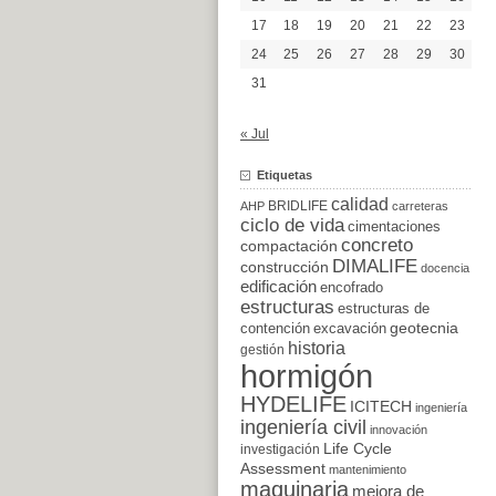
17
18
19
20
21
22
23
24
25
26
27
28
29
30
31
« Jul
Etiquetas
calidad
BRIDLIFE
AHP
carreteras
ciclo de vida
cimentaciones
concreto
compactación
DIMALIFE
construcción
docencia
edificación
encofrado
estructuras
estructuras de
excavación
geotecnia
contención
historia
gestión
hormigón
HYDELIFE
ICITECH
ingeniería
ingeniería civil
innovación
Life Cycle
investigación
Assessment
mantenimiento
maquinaria
mejora de