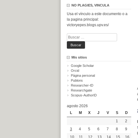
NO PLAGIES, VINCULA
Usa el vínculo a este documento o a
la pagina principal:
victoryepes.blogs.upv.es/
Buscar:
Mis sitios
Google Scholar
Orcid
Página personal
Publons
Researcher-ID
Researchgate
Scopus-AuthorID
agosto 2026
L
M
X
J
V
S
D
1
2
3
4
5
6
7
8
9
10
11
12
13
14
15
16