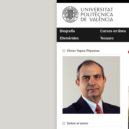
Saltar
al
contenido
Biografía
Cursos en línea
Efemérides
Tesauro
Víctor Yepes Piqueras
Sobre el autor