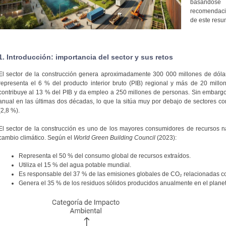
basándose 
recomendacion
de este resu
1. Introducción: importancia del sector y sus retos
El sector de la construcción genera aproximadamente 300 000 millones de dólar
representa el 6 % del producto interior bruto (PIB) regional y más de 20 millo
contribuye al 13 % del PIB y da empleo a 250 millones de personas. Sin embargo
anual en las últimas dos décadas, lo que la sitúa muy por debajo de sectores com
(2,8 %).
El sector de la construcción es uno de los mayores consumidores de recursos nat
cambio climático. Según el
World Green Building Council
(2023):
Representa el 50 % del consumo global de recursos extraídos.
Utiliza el 15 % del agua potable mundial.
Es responsable del 37 % de las emisiones globales de CO₂ relacionadas co
Genera el 35 % de los residuos sólidos producidos anualmente en el planet