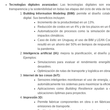
Tecnologías digitales avanzadas:
Las tecnologías digitales son ese
transparencia y la sostenibilidad en todas las etapas del ciclo de vida de lo
Building Information Modeling (BIM):
permite el diseño colab
digital. Sus beneficios incluyen:
Incremento de la productividad en un 13%.
Reducción de costos en un 4% y de los plazos en un 
Automatización de procesos como la simulación de
impactos climáticos.
Caso de éxito: en Uruguay, el uso de BIM y LEAN Con
resultó en un ahorro del 50% en tiempos de respues
la pandemia​.
Inteligencia artificial (IA):
mejora la planificación, el diseño y
Ejemplos:
Simulaciones para evaluar el rendimiento energéti
desastres.
Optimización de rutas de transporte y logística en obr
Internet de las cosas (IoT):
Sensores inteligentes monitorean el uso de energía, 
automáticamente los sistemas para maximizar la eficie
Aplicaciones como
Building Resilience
ayudan a ev
ubicaciones óptimas para proyectos.
Impresión 3D:
Permite fabricar componentes en obra o en fábricas
emisiones de transporte.