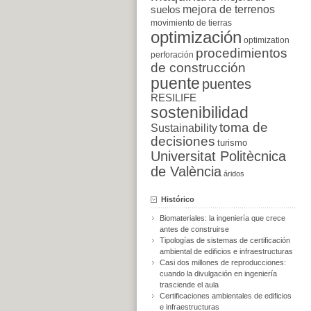
suelos
mejora de terrenos
movimiento de tierras
optimización
optimization
procedimientos
perforación
de construcción
puente
puentes
RESILIFE
sostenibilidad
toma de
Sustainability
decisiones
turismo
Universitat Politècnica
de València
áridos
Histórico
Biomateriales: la ingeniería que crece
antes de construirse
Tipologías de sistemas de certificación
ambiental de edificios e infraestructuras
Casi dos millones de reproducciones:
cuando la divulgación en ingeniería
trasciende el aula
Certificaciones ambientales de edificios
e infraestructuras