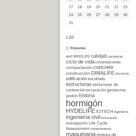
17
18
19
20
21
22
23
24
25
26
27
28
29
30
31
« Jul
Etiquetas
calidad
BRIDLIFE
AHP
carreteras
ciclo de vida
cimentaciones
concreto
compactación
DIMALIFE
construcción
docencia
edificación
encofrado
estructuras
estructuras de
excavación
geotecnia
contención
historia
gestión
hormigón
HYDELIFE
ICITECH
ingeniería
ingeniería civil
innovación
Life Cycle
investigación
Assessment
mantenimiento
maquinaria
mejora de