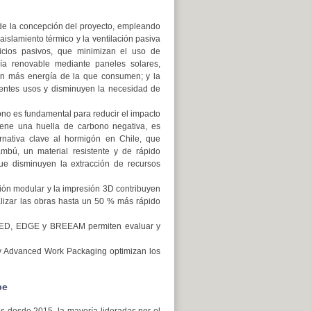
de la concepción del proyecto, empleando
aislamiento térmico y la ventilación pasiva
icios pasivos, que minimizan el uso de
rgía renovable mediante paneles solares,
en más energía de la que consumen; y la
rentes usos y disminuyen la necesidad de
ono es fundamental para reducir el impacto
tiene una huella de carbono negativa, es
ernativa clave al hormigón en Chile, que
mbú, un material resistente y de rápido
 que disminuyen la extracción de recursos
ción modular y la impresión 3D contribuyen
nalizar las obras hasta un 50 % más rápido
LEED, EDGE y BREEAM permiten evaluar y
 Advanced Work Packaging optimizan los
be
das desde 2015, la mayoría lideradas por el