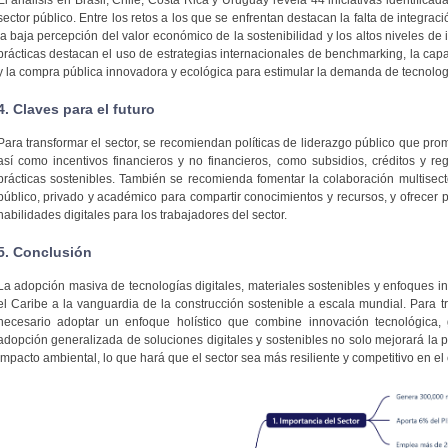
sector público. Entre los retos a los que se enfrentan destacan la falta de integraci
la baja percepción del valor económico de la sostenibilidad y los altos niveles de 
prácticas destacan el uso de estrategias internacionales de benchmarking, la capa
y la compra pública innovadora y ecológica para estimular la demanda de tecnolog
4. Claves para el futuro
Para transformar el sector, se recomiendan políticas de liderazgo público que promu
así como incentivos financieros y no financieros, como subsidios, créditos y r
prácticas sostenibles. También se recomienda fomentar la colaboración multisecto
público, privado y académico para compartir conocimientos y recursos, y ofrecer
habilidades digitales para los trabajadores del sector.
5. Conclusión
La adopción masiva de tecnologías digitales, materiales sostenibles y enfoques i
el Caribe a la vanguardia de la construcción sostenible a escala mundial. Para tr
necesario adoptar un enfoque holístico que combine innovación tecnológica, ge
adopción generalizada de soluciones digitales y sostenibles no solo mejorará la p
impacto ambiental, lo que hará que el sector sea más resiliente y competitivo en el 