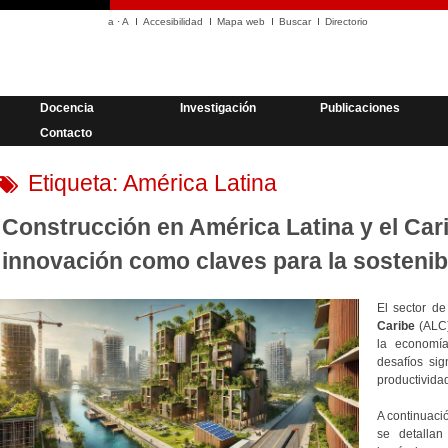
a
·
A
Accesibilidad
Mapa web
Buscar
Directorio
Docencia
Investigación
Publicaciones
Contacto
Etiqueta:
América Latina
Construcción en América Latina y el Carib
innovación como claves para la sostenib
El sector de
Caribe
(ALC)
la economía
desafíos sig
productividad
A continuac
se detallan