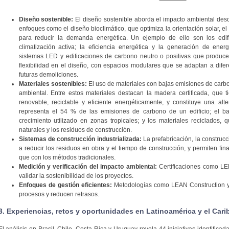
Diseño sostenible:
El diseño sostenible aborda el impacto ambiental des
enfoques como el diseño bioclimático, que optimiza la orientación solar, el 
para reducir la demanda energética. Un ejemplo de ello son los edif
climatización activa; la eficiencia energética y la generación de ene
sistemas LED y edificaciones de carbono neutro o positivas que produc
flexibilidad en el diseño, con espacios modulares que se adaptan a dife
futuras demoliciones.
Materiales sostenibles:
El uso de materiales con bajas emisiones de carb
ambiental. Entre estos materiales destacan la madera certificada, que 
renovable, reciclable y eficiente energéticamente, y constituye una alt
representa el 54 % de las emisiones de carbono de un edificio; el ba
crecimiento utilizado en zonas tropicales; y los materiales reciclados,
naturales y los residuos de construcción.
Sistemas de construcción industrializada:
La prefabricación, la construc
a reducir los residuos en obra y el tiempo de construcción, y permiten fi
que con los métodos tradicionales.
Medición y verificación del impacto ambiental:
Certificaciones como 
validar la sostenibilidad de los proyectos.
Enfoques de gestión eficientes:
Metodologías como LEAN Construction y
procesos y reducen retrasos.
3. Experiencias, retos y oportunidades en Latinoamérica y el Cari
El análisis en Brasil, Chile, Costa Rica y Uruguay revela 44 iniciativas identifica