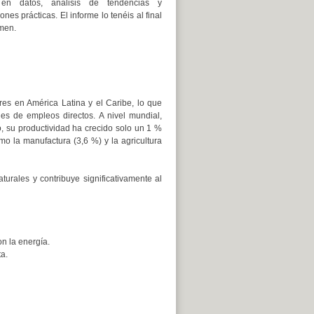
en datos, análisis de tendencias y
es prácticas. El informe lo tenéis al final
men.
es en América Latina y el Caribe, lo que
nes de empleos directos. A nivel mundial,
, su productividad ha crecido solo un 1 %
o la manufactura (3,6 %) y la agricultura
urales y contribuye significativamente al
n la energía.
a.