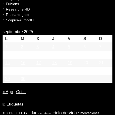
Publons
Researcher-ID
Researchgate
Scopus-AuthorID
septiembre 2025
L
M
X
J
V
S
D
1
2
3
4
5
6
7
8
9
10
11
12
13
14
15
16
17
18
19
20
21
22
23
24
25
26
27
28
29
30
« Ago
Oct »
Etiquetas
ciclo de vida
calidad
cimentaciones
BRIDLIFE
AHP
carreteras