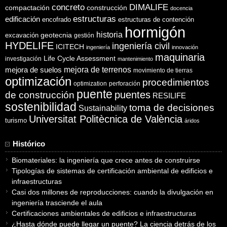
concreto
DIMALIFE
compactación
construcción
docencia
estructuras
edificación
encofrado
estructuras de contención
hormigón
historia
excavación
geotecnia
gestión
HYDELIFE
ingeniería civil
ICITECH
ingeniería
innovación
maquinaria
Life Cycle Assessment
investigación
mantenimiento
mejora de suelos
mejora de terrenos
movimiento de tierras
optimización
procedimientos
optimization
perforación
puente
puentes
de construcción
RESILIFE
sostenibilidad
toma de decisiones
Sustainability
Universitat Politècnica de València
turismo
áridos
Histórico
Biomateriales: la ingeniería que crece antes de construirse
Tipologías de sistemas de certificación ambiental de edificios e
infraestructuras
Casi dos millones de reproducciones: cuando la divulgación en
ingeniería trasciende el aula
Certificaciones ambientales de edificios e infraestructuras
¿Hasta dónde puede llegar un puente? La ciencia detrás de los