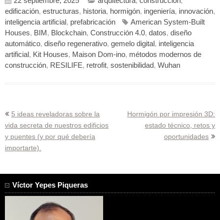
22 septiembre, 2025
arquitectura
,
construcción
,
edificación
,
estructuras
,
historia
,
hormigón
,
ingeniería
,
innovación
,
inteligencia artificial
,
prefabricación
American System-Built
Houses
,
BIM
,
Blockchain
,
Construcción 4.0
,
datos
,
diseño
automático
,
diseño regenerativo
,
gemelo digital
,
inteligencia
artificial
,
Kit Houses
,
Maison Dom-ino
,
métodos modernos de
construcción
,
RESILIFE
,
retrofit
,
sostenibilidad
,
Wuhan
Navegación
5 ideas reveladoras sobre la
Hormigón por impresión 3D:
vida secreta de nuestros edificios
estado técnico, retos y
de
y puentes (y por qué debería
oportunidades
entradas
importarte).
Víctor Yepes Piqueras