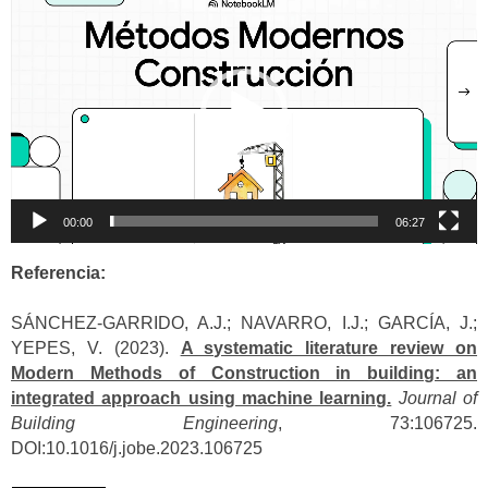
de
vídeo
00:00
06:27
Referencia:
SÁNCHEZ-GARRIDO, A.J.; NAVARRO, I.J.; GARCÍA, J.;
YEPES, V. (2023).
A systematic literature review on
Modern Methods of Construction in building: an
integrated approach using machine learning.
Journal of
Building Engineering
, 73:106725.
DOI:10.1016/j.jobe.2023.106725