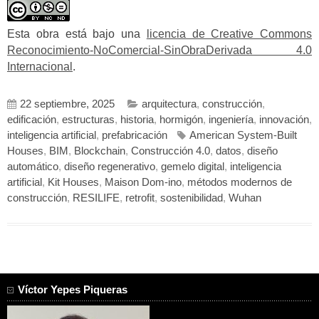
Esta obra está bajo una
licencia de Creative Commons
Reconocimiento-NoComercial-SinObraDerivada 4.0
Internacional
.
22 septiembre, 2025
arquitectura
,
construcción
,
edificación
,
estructuras
,
historia
,
hormigón
,
ingeniería
,
innovación
,
inteligencia artificial
,
prefabricación
American System-Built
Houses
,
BIM
,
Blockchain
,
Construcción 4.0
,
datos
,
diseño
automático
,
diseño regenerativo
,
gemelo digital
,
inteligencia
artificial
,
Kit Houses
,
Maison Dom-ino
,
métodos modernos de
construcción
,
RESILIFE
,
retrofit
,
sostenibilidad
,
Wuhan
Víctor Yepes Piqueras