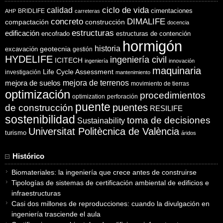
ciclo de vida
calidad
cimentaciones
BRIDLIFE
AHP
carreteras
concreto
DIMALIFE
compactación
construcción
docencia
estructuras
edificación
encofrado
estructuras de contención
hormigón
historia
excavación
geotecnia
gestión
HYDELIFE
ingeniería civil
ICITECH
ingeniería
innovación
maquinaria
Life Cycle Assessment
investigación
mantenimiento
mejora de suelos
mejora de terrenos
movimiento de tierras
optimización
procedimientos
optimization
perforación
puente
puentes
de construcción
RESILIFE
sostenibilidad
toma de decisiones
Sustainability
Universitat Politècnica de València
turismo
áridos
Histórico
Biomateriales: la ingeniería que crece antes de construirse
Tipologías de sistemas de certificación ambiental de edificios e
infraestructuras
Casi dos millones de reproducciones: cuando la divulgación en
ingeniería trasciende el aula