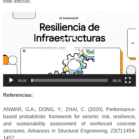
este artículo.
Reproductor
de
vídeo
00:00
08:25
Referencias:
ANWAR, G.A.; DONG, Y.; ZHAI, C. (2020). Performance-
based probabilistic framework for seismic risk, resilience,
and sustainability assessment of reinforced concrete
structures.
Advances in Structural Engineering
, 23(7):1454-
1457.