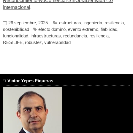
Reconocimiento-NoComercial-SinObraDerivada 4.0
Internacional
.
26 septiembre, 2025
estructuras
,
ingeniería
,
resiliencia
,
sostenibilidad
efecto dominó
,
evento extremo
,
fiabilidad
,
funcionalidad
,
infraestructuras
,
redundancia
,
resiliencia
,
RESILIFE
,
robustez
,
vulnerabilidad
Víctor Yepes Piqueras