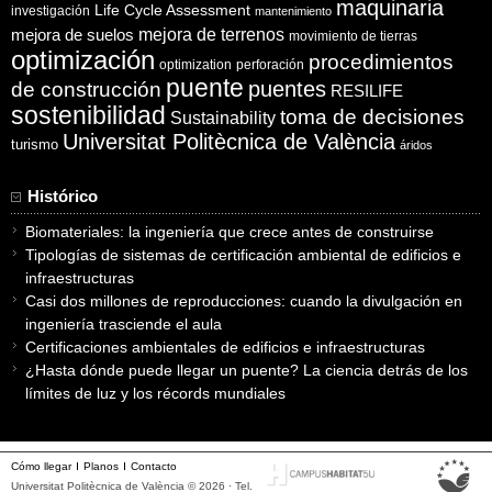
maquinaria
Life Cycle Assessment
investigación
mantenimiento
mejora de suelos
mejora de terrenos
movimiento de tierras
optimización
procedimientos
optimization
perforación
puente
puentes
de construcción
RESILIFE
sostenibilidad
toma de decisiones
Sustainability
Universitat Politècnica de València
turismo
áridos
Histórico
Biomateriales: la ingeniería que crece antes de construirse
Tipologías de sistemas de certificación ambiental de edificios e
infraestructuras
Casi dos millones de reproducciones: cuando la divulgación en
ingeniería trasciende el aula
Certificaciones ambientales de edificios e infraestructuras
¿Hasta dónde puede llegar un puente? La ciencia detrás de los
límites de luz y los récords mundiales
Cómo llegar
Planos
Contacto
Universitat Politècnica de València © 2026 · Tel.