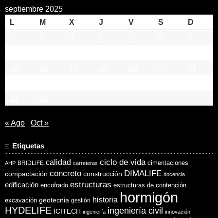
septiembre 2025
L
M
X
J
V
S
D
1
2
3
4
5
6
7
8
9
10
11
12
13
14
15
16
17
18
19
20
21
22
23
24
25
26
27
28
29
30
« Ago
Oct »
Etiquetas
ciclo de vida
calidad
cimentaciones
BRIDLIFE
AHP
carreteras
concreto
DIMALIFE
compactación
construcción
docencia
estructuras
edificación
encofrado
estructuras de contención
hormigón
historia
excavación
geotecnia
gestión
HYDELIFE
ingeniería civil
ICITECH
ingeniería
innovación