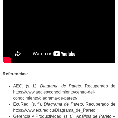
Referencias:
AEC. (s. f.).
Diagrama de Pareto
. Recuperado de
https://www.aec.es/conocimiento/centro-del-
conocimiento/diagrama-de-pareto/
EcuRed. (s. f.).
Diagrama de Pareto
. Recuperado de
https://www.ecured.cu/Diagrama_de_Pareto
Gerencia y Productividad. (s. f.).
Análisis de Pareto –