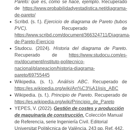
Pareto: qué es, cómo se hace, ejemplo
. Recuperado
de
https://www.probabilidadyestadistica.net/diagrama-
de-pareto/
Scribd. (s. f.).
Ejercicio de diagrama de Pareto (tubos
PVC)
. Recuperado de
https://www.scribd.com/document/366324711/Diagrama
de-Pareto-Ejercicio
Studocu. (2024).
Historia del diagrama de Pareto
.
Recuperado de
https://www.studocu.com/es-
mx/document/instituto-politecnico-
nacional/planeacion/historia-diagrama-
pareto/69755445
Wikipedia. (s. f.).
Análisis ABC
. Recuperado de
https://es.wikipedia.org/wiki/An%C3%A1lisis_ABC
Wikipedia. (s. f.).
Principio de Pareto
. Recuperado de
https://es.wikipedia.org/wiki/Principio_de_Pareto
YEPES, V. (2022).
Gestión de costes y producción
de maquinaria de construcción.
Colección Manual
de Referencia, serie Ingeniería Civil. Editorial
Universitat Politècnica de València, 243 pp. Ref. 442.