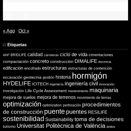
22
23
24
25
26
27
28
29
30
« Ago
Oct »
Etiquetas
ciclo de vida
calidad
cimentaciones
BRIDLIFE
AHP
carreteras
concreto
DIMALIFE
compactación
construcción
docencia
estructuras
edificación
encofrado
estructuras de contención
hormigón
historia
excavación
geotecnia
gestión
HYDELIFE
ingeniería civil
ICITECH
ingeniería
innovación
maquinaria
Life Cycle Assessment
investigación
mantenimiento
mejora de suelos
mejora de terrenos
movimiento de tierras
optimización
procedimientos
optimization
perforación
puente
puentes
de construcción
RESILIFE
sostenibilidad
toma de decisiones
Sustainability
Universitat Politècnica de València
turismo
áridos