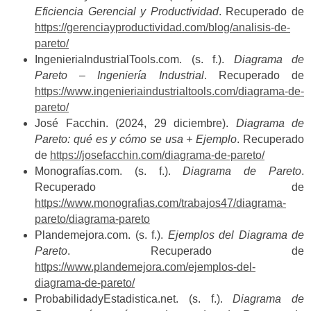
Eficiencia Gerencial y Productividad
. Recuperado de
https://gerenciayproductividad.com/blog/analisis-de-
pareto/
IngenieriaIndustrialTools.com. (s. f.).
Diagrama de
Pareto – Ingeniería Industrial
. Recuperado de
https://www.ingenieriaindustrialtools.com/diagrama-de-
pareto/
José Facchin. (2024, 29 diciembre).
Diagrama de
Pareto: qué es y cómo se usa + Ejemplo
. Recuperado
de
https://josefacchin.com/diagrama-de-pareto/
Monografías.com. (s. f.).
Diagrama de Pareto
.
Recuperado de
https://www.monografias.com/trabajos47/diagrama-
pareto/diagrama-pareto
Plandemejora.com. (s. f.).
Ejemplos del Diagrama de
Pareto
. Recuperado de
https://www.plandemejora.com/ejemplos-del-
diagrama-de-pareto/
ProbabilidadyEstadistica.net. (s. f.).
Diagrama de