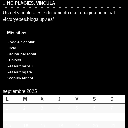
NO PLAGIES, VINCULA
Usa el vínculo a este documento o a la pagina principal:
victoryepes.blogs.upv.es/
Mis sitios
Google Scholar
Orcid
Página personal
Publons
Researcher-ID
Researchgate
Scopus-AuthorID
septiembre 2025
L
M
X
J
V
S
D
1
2
3
4
5
6
7
8
9
10
11
12
13
14
15
16
17
18
19
20
21