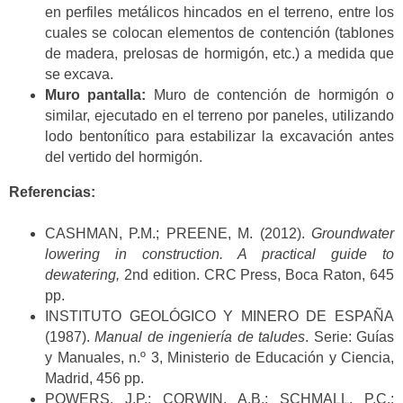
en perfiles metálicos hincados en el terreno, entre los
cuales se colocan elementos de contención (tablones
de madera, prelosas de hormigón, etc.) a medida que
se excava.
Muro pantalla:
Muro de contención de hormigón o
similar, ejecutado en el terreno por paneles, utilizando
lodo bentonítico para estabilizar la excavación antes
del vertido del hormigón.
Referencias:
CASHMAN, P.M.; PREENE, M. (2012).
Groundwater
lowering in construction. A practical guide to
dewatering,
2nd edition. CRC Press, Boca Raton, 645
pp.
INSTITUTO GEOLÓGICO Y MINERO DE ESPAÑA
(1987).
Manual de ingeniería de taludes
. Serie: Guías
y Manuales, n.º 3, Ministerio de Educación y Ciencia,
Madrid, 456 pp.
POWERS, J.P.; CORWIN, A.B.; SCHMALL, P.C.;