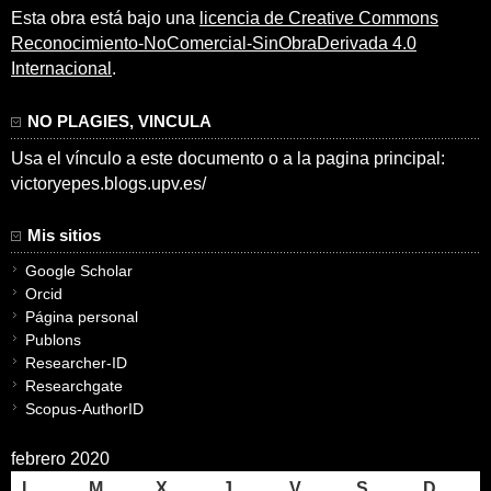
Esta obra está bajo una
licencia de Creative Commons
Reconocimiento-NoComercial-SinObraDerivada 4.0
Internacional
.
NO PLAGIES, VINCULA
Usa el vínculo a este documento o a la pagina principal:
victoryepes.blogs.upv.es/
Mis sitios
Google Scholar
Orcid
Página personal
Publons
Researcher-ID
Researchgate
Scopus-AuthorID
febrero 2020
L
M
X
J
V
S
D