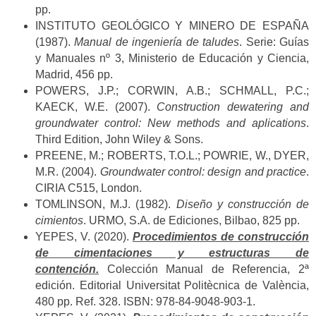
pp.
INSTITUTO GEOLÓGICO Y MINERO DE ESPAÑA
(1987).
Manual de ingeniería de taludes
. Serie: Guías
y Manuales nº 3, Ministerio de Educación y Ciencia,
Madrid, 456 pp.
POWERS, J.P.; CORWIN, A.B.; SCHMALL, P.C.;
KAECK, W.E. (2007).
Construction dewatering and
groundwater control: New methods and aplications
.
Third Edition, John Wiley & Sons.
PREENE, M.; ROBERTS, T.O.L.; POWRIE, W., DYER,
M.R. (2004).
Groundwater control: design and practice
.
CIRIA C515, London.
TOMLINSON, M.J. (1982).
Diseño y construcción de
cimientos
. URMO, S.A. de Ediciones, Bilbao, 825 pp.
YEPES, V. (2020).
Procedimientos de construcción
de cimentaciones y estructuras de
contención.
Colección Manual de Referencia, 2ª
edición. Editorial Universitat Politècnica de València,
480 pp. Ref. 328. ISBN: 978-84-9048-903-1.