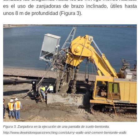
es el uso de zanjadoras de brazo inclinado, útiles hasta
unos 8 m de profundidad (Figura 3).
Figura 3. Zanjadora en la ejecución de una pantalla de suelo-bentonita.
http://www.dewindonepasstrenching.com/slurry-walls-and-cement-bentonite-walls