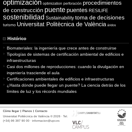
optimización
procedimientos
optimization
perforación
puente
puentes
de construcción
RESILIFE
sostenibilidad
toma de decisiones
Sustainability
Universitat Politècnica de València
turismo
áridos
Histórico
Biomateriales: la ingeniería que crece antes de construirse
Tipologías de sistemas de certificación ambiental de edificios e
infraestructuras
Casi dos millones de reproducciones: cuando la divulgación en
ingeniería trasciende el aula
Certificaciones ambientales de edificios e infraestructuras
¿Hasta dónde puede llegar un puente? La ciencia detrás de los
límites de luz y los récords mundiales
Cómo llegar
Planos
Contacto
Universitat Politècnica de València © 2026 · Tel.
(+34) 96 387 90 00 ·
informacion@upv.es