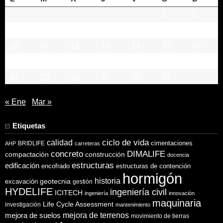
1
2
3
4
5
6
7
8
9
10
11
12
13
14
15
16
17
18
19
20
21
22
23
24
25
26
27
28
29
« Ene
Mar »
Etiquetas
ciclo de vida
calidad
cimentaciones
BRIDLIFE
AHP
carreteras
concreto
DIMALIFE
compactación
construcción
docencia
estructuras
edificación
encofrado
estructuras de contención
hormigón
historia
excavación
geotecnia
gestión
HYDELIFE
ingeniería civil
ICITECH
ingeniería
innovación
maquinaria
Life Cycle Assessment
investigación
mantenimiento
mejora de suelos
mejora de terrenos
movimiento de tierras