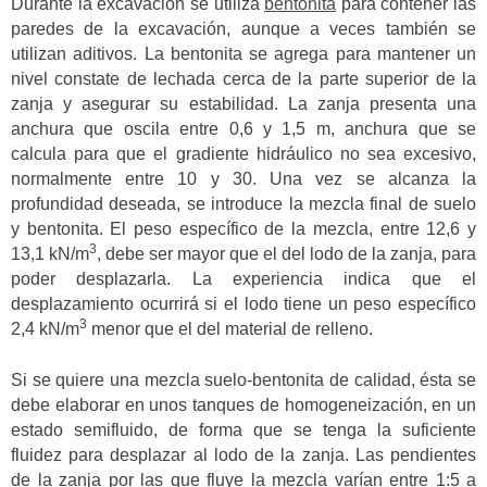
Durante la excavación se utiliza
bentonita
para contener las
paredes de la excavación, aunque a veces también se
utilizan aditivos. La bentonita se agrega para mantener un
nivel constate de lechada cerca de la parte superior de la
zanja y asegurar su estabilidad. La zanja presenta una
anchura que oscila entre 0,6 y 1,5 m, anchura que se
calcula para que el gradiente hidráulico no sea excesivo,
normalmente entre 10 y 30. Una vez se alcanza la
profundidad deseada, se introduce la mezcla final de suelo
y bentonita. El peso específico de la mezcla, entre 12,6 y
3
13,1 kN/m
, debe ser mayor que el del lodo de la zanja, para
poder desplazarla. La experiencia indica que el
desplazamiento ocurrirá si el lodo tiene un peso específico
3
2,4 kN/m
menor que el del material de relleno.
Si se quiere una mezcla suelo-bentonita de calidad, ésta se
debe elaborar en unos tanques de homogeneización, en un
estado semifluido, de forma que se tenga la suficiente
fluidez para desplazar al lodo de la zanja. Las pendientes
de la zanja por las que fluye la mezcla varían entre 1:5 a