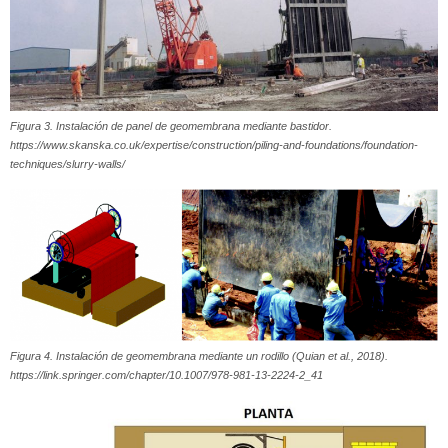
Figura 3. Instalación de panel de geomembrana mediante bastidor.
https://www.skanska.co.uk/expertise/construction/piling-and-foundations/foundation-
techniques/slurry-walls/
Figura 4. Instalación de geomembrana mediante un rodillo (Quian et al., 2018).
https://link.springer.com/chapter/10.1007/978-981-13-2224-2_41