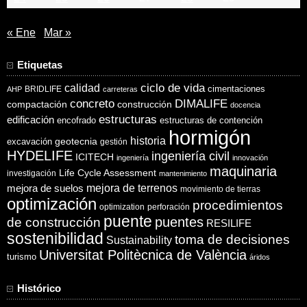
« Ene
Mar »
Etiquetas
ciclo de vida
calidad
cimentaciones
BRIDLIFE
AHP
carreteras
concreto
DIMALIFE
compactación
construcción
docencia
estructuras
edificación
encofrado
estructuras de contención
hormigón
historia
excavación
geotecnia
gestión
HYDELIFE
ingeniería civil
ICITECH
ingeniería
innovación
maquinaria
Life Cycle Assessment
investigación
mantenimiento
mejora de suelos
mejora de terrenos
movimiento de tierras
optimización
procedimientos
optimization
perforación
puente
puentes
de construcción
RESILIFE
sostenibilidad
toma de decisiones
Sustainability
Universitat Politècnica de València
turismo
áridos
Histórico