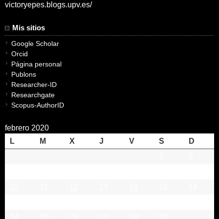
victoryepes.blogs.upv.es/
Mis sitios
Google Scholar
Orcid
Página personal
Publons
Researcher-ID
Researchgate
Scopus-AuthorID
febrero 2020
L
M
X
J
V
S
D
1
2
3
4
5
6
7
8
9
10
11
12
13
14
15
16
17
18
19
20
21
22
23
24
25
26
27
28
29