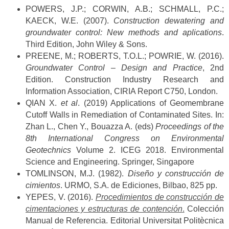
POWERS, J.P.; CORWIN, A.B.; SCHMALL, P.C.;
KAECK, W.E. (2007).
Construction dewatering and
groundwater control: New methods and aplications
.
Third Edition, John Wiley & Sons.
PREENE, M.; ROBERTS, T.O.L.; POWRIE, W. (2016).
Groundwater Control – Design and Practice
, 2nd
Edition. Construction Industry Research and
Information Association, CIRIA Report C750, London.
QIAN X.
et al
. (2019) Applications of Geomembrane
Cutoff Walls in Remediation of Contaminated Sites. In:
Zhan L., Chen Y., Bouazza A. (eds)
Proceedings of the
8th International Congress on Environmental
Geotechnics
Volume 2. ICEG 2018. Environmental
Science and Engineering. Springer, Singapore
TOMLINSON, M.J. (1982).
Diseño y construcción de
cimientos
. URMO, S.A. de Ediciones, Bilbao, 825 pp.
YEPES, V. (2016).
Procedimientos de construcción de
cimentaciones y estructuras de contención
.
Colección
Manual de Referencia. Editorial Universitat Politècnica