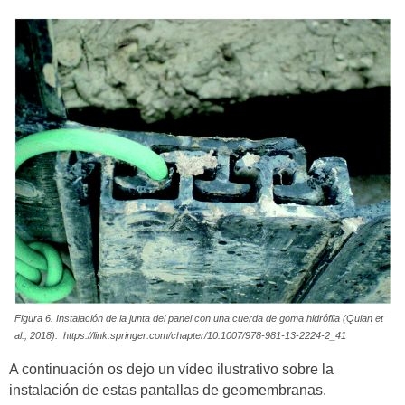
Figura 6. Instalación de la junta del panel con una cuerda de goma hidrófila (Quian et
al., 2018). https://link.springer.com/chapter/10.1007/978-981-13-2224-2_41
A continuación os dejo un vídeo ilustrativo sobre la
instalación de estas pantallas de geomembranas.