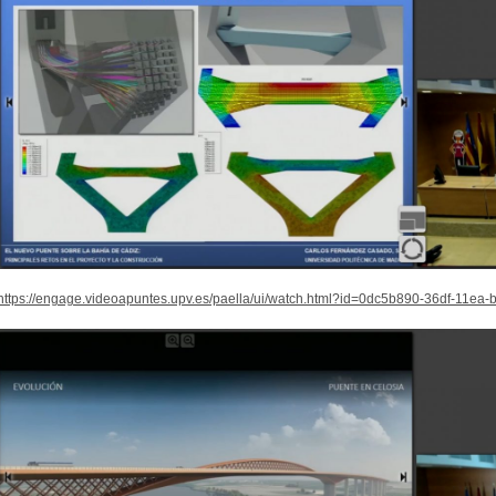
https://engage.videoapuntes.upv.es/paella/ui/watch.html?id=0dc5b890-36df-11ea-