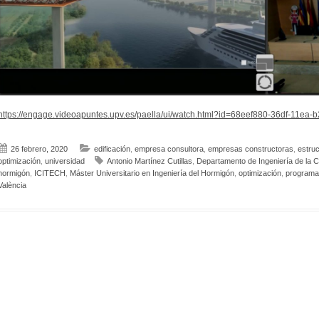
https://engage.videoapuntes.upv.es/paella/ui/watch.html?id=68eef880-36df-11ea-
26 febrero, 2020
edificación
,
empresa consultora
,
empresas constructoras
,
estru
optimización
,
universidad
Antonio Martínez Cutillas
,
Departamento de Ingeniería de la 
hormigón
,
ICITECH
,
Máster Universitario en Ingeniería del Hormigón
,
optimización
,
programa
València