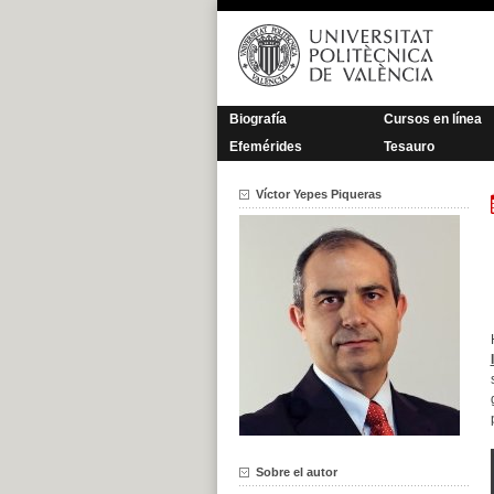
Saltar
al
contenido
Biografía
Cursos en línea
Efemérides
Tesauro
Víctor Yepes Piqueras
Sobre el autor