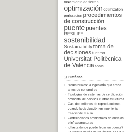
movimiento de tierras
optimización
optimization
procedimientos
perforación
de construcción
puente
puentes
RESILIFE
sostenibilidad
toma de
Sustainability
decisiones
turismo
Universitat Politècnica
de València
áridos
Histórico
Biomateriales: la ingeniería que crece
antes de construirse
Tipologías de sistemas de certificación
ambiental de edificios e infraestructuras
Casi dos millones de reproducciones:
cuando la divulgación en ingeniería
trasciende el aula
Certificaciones ambientales de edificios
e infraestructuras
¿Hasta dónde puede llegar un puente?
La ciencia detrás de los límites de luz y