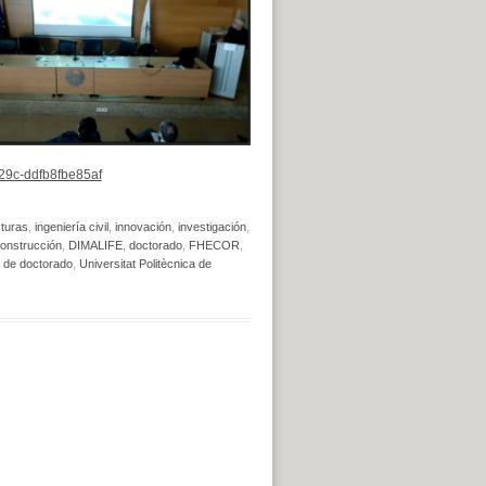
b29c-ddfb8fbe85af
cturas
,
ingeniería civil
,
innovación
,
investigación
,
Construcción
,
DIMALIFE
,
doctorado
,
FHECOR
,
 de doctorado
,
Universitat Politècnica de