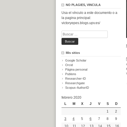
NO PLAGIES, VINCULA
Usa el vínculo a este documento o a
la pagina principal:
victoryepes.blogs.upv.es/
Buscar:
Mis sitios
Google Scholar
Orcid
Página personal
Publons
Researcher-ID
Researchgate
Scopus-AuthorID
febrero 2020
L
M
X
J
V
S
D
1
2
3
4
5
6
7
8
9
10
11
12
13
14
15
16