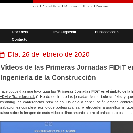
a
·
A
Accesibilidad
Mapa web
Buscar
Directorio
Docencia
Investigación
Publicaciones
Contacto
Día:
26 de febrero de 2020
Vídeos de las Primeras Jornadas FIDiT en
Ingeniería de la Construcción
Hace pocos días que tuvo lugar las “
Primeras Jornadas FIDiT en el ámbito de la 
I+D+i y Transferencia)
”. He de decir que las jornadas fueron todo un éxito y qu
streaming las conferencias principales. Os dejo a continuación ambas confere
grabación es completa, por lo que podéis avanzar o retroceder a aquellos minutos
pulsar sobre la imagen de cada vídeo o directamente sobre el enlace que os he pu