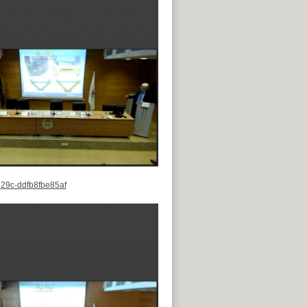
b29c-ddfb8fbe85af