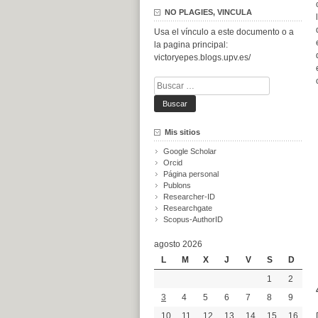
NO PLAGIES, VINCULA
Usa el vínculo a este documento o a
la pagina principal:
victoryepes.blogs.upv.es/
Buscar:
Mis sitios
Google Scholar
Orcid
Página personal
Publons
Researcher-ID
Researchgate
Scopus-AuthorID
agosto 2026
L
M
X
J
V
S
D
1
2
3
4
5
6
7
8
9
10
11
12
13
14
15
16