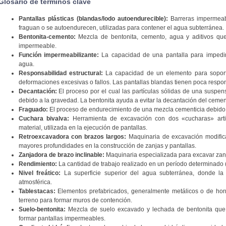
Glosario de términos clave
Pantallas plásticas (blandas/lodo autoendurecible):
Barreras impermeab
fraguan o se autoendurecen, utilizadas para contener el agua subterránea.
Bentonita-cemento:
Mezcla de bentonita, cemento, agua y aditivos que
impermeable.
Función impermeabilizante:
La capacidad de una pantalla para impedir 
agua.
Responsabilidad estructural:
La capacidad de un elemento para soporta
deformaciones excesivas o fallos. Las pantallas blandas tienen poca respon
Decantación:
El proceso por el cual las partículas sólidas de una suspen
debido a la gravedad. La bentonita ayuda a evitar la decantación del cemen
Fraguado:
El proceso de endurecimiento de una mezcla cementicia debido 
Cuchara bivalva:
Herramienta de excavación con dos «cucharas» arti
material, utilizada en la ejecución de pantallas.
Retroexcavadora con brazos largos:
Maquinaria de excavación modific
mayores profundidades en la construcción de zanjas y pantallas.
Zanjadora de brazo inclinable:
Maquinaria especializada para excavar zanj
Rendimiento:
La cantidad de trabajo realizado en un período determinado (e
Nivel freático:
La superficie superior del agua subterránea, donde la
atmosférica.
Tablestacas:
Elementos prefabricados, generalmente metálicos o de hor
terreno para formar muros de contención.
Suelo-bentonita:
Mezcla de suelo excavado y lechada de bentonita que s
formar pantallas impermeables.