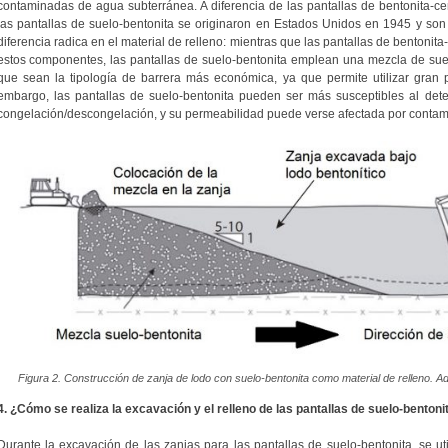
contaminadas de agua subterránea. A diferencia de las pantallas de bentonita
las pantallas de suelo-bentonita se originaron en Estados Unidos en 1945 y son 
diferencia radica en el material de relleno: mientras que las pantallas de bentonit
estos componentes, las pantallas de suelo-bentonita emplean una mezcla de suel
que sean la tipología de barrera más económica, ya que permite utilizar gran p
embargo, las pantallas de suelo-bentonita pueden ser más susceptibles al det
congelación/descongelación, y su permeabilidad puede verse afectada por contam
Figura 2. Construcción de zanja de lodo con suelo-bentonita como material de relleno.
4. ¿Cómo se realiza la excavación y el relleno de las pantallas de suelo-bentoni
Durante la excavación de las zanjas para las pantallas de suelo-bentonita, se uti