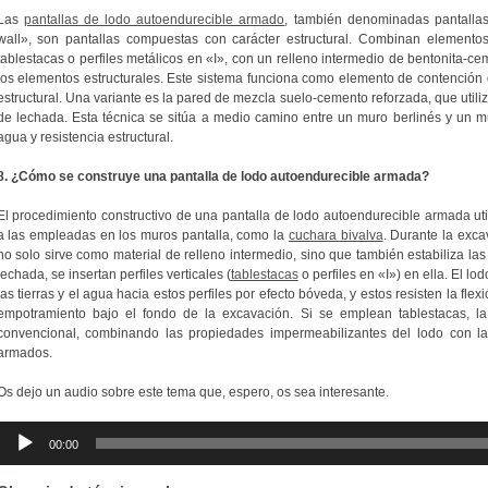
Las
pantallas de lodo autoendurecible armado
, también denominadas pantallas
wall», son pantallas compuestas con carácter estructural. Combinan elementos 
tablestacas o perfiles metálicos en «I», con un relleno intermedio de bentonita-ce
los elementos estructurales. Este sistema funciona como elemento de contención
estructural. Una variante es la pared de mezcla suelo-cemento reforzada, que util
de lechada. Esta técnica se sitúa a medio camino entre un muro berlinés y un m
agua y resistencia estructural.
8. ¿Cómo se construye una pantalla de lodo autoendurecible armada?
El procedimiento constructivo de una pantalla de lodo autoendurecible armada uti
a las empleadas en los muros pantalla, como la
cuchara bivalva
. Durante la exca
no solo sirve como material de relleno intermedio, sino que también estabiliza la
lechada, se insertan perfiles verticales (
tablestacas
o perfiles en «I») en ella. El l
las tierras y el agua hacia estos perfiles por efecto bóveda, y estos resisten la flex
empotramiento bajo el fondo de la excavación. Si se emplean tablestacas, l
convencional, combinando las propiedades impermeabilizantes del lodo con la 
armados.
Os dejo un audio sobre este tema que, espero, os sea interesante.
Reproductor
00:00
de
audio