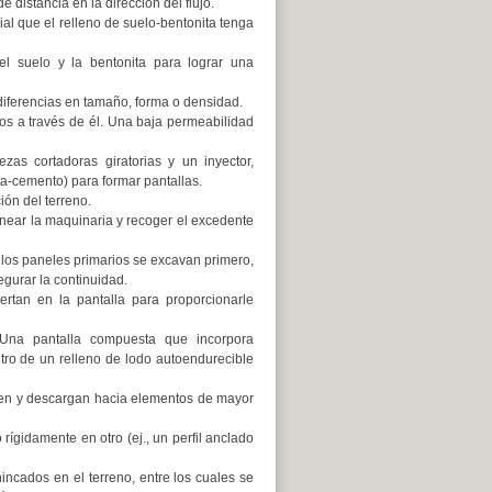
 distancia en la dirección del flujo.
al que el relleno de suelo-bentonita tenga
l suelo y la bentonita para lograr una
iferencias en tamaño, forma o densidad.
dos a través de él. Una baja permeabilidad
as cortadoras giratorias y un inyector,
ta-cemento) para formar pantallas.
ión del terreno.
inear la maquinaria y recoger el excedente
 los paneles primarios se excavan primero,
gurar la continuidad.
rtan en la pantalla para proporcionarle
na pantalla compuesta que incorpora
ntro de un relleno de lodo autoendurecible
yen y descargan hacia elementos de mayor
rígidamente en otro (ej., un perfil anclado
incados en el terreno, entre los cuales se