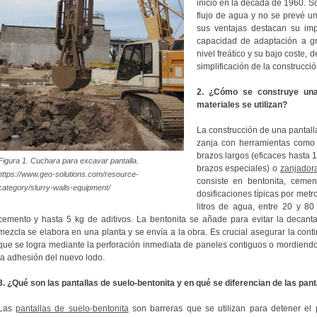
inició en la década de 1960. So
flujo de agua y no se prevé u
sus ventajas destacan su imp
capacidad de adaptación a g
nivel freático y su bajo coste,
simplificación de la construcció
2. ¿Cómo se construye una
materiales se utilizan?
La construcción de una pantalla
zanja con herramientas com
brazos largos (eficaces hasta 
Figura 1. Cuchara para excavar pantalla.
brazos especiales) o
zanjadora
https://www.geo-solutions.com/resource-
consiste en bentonita, cemen
category/slurry-walls-equipment/
dosificaciones típicas por metr
litros de agua, entre 20 y 8
cemento y hasta 5 kg de aditivos. La bentonita se añade para evitar la decant
mezcla se elabora en una planta y se envía a la obra. Es crucial asegurar la conti
que se logra mediante la perforación inmediata de paneles contiguos o mordiend
la adhesión del nuevo lodo.
3. ¿Qué son las pantallas de suelo-bentonita y en qué se diferencian de las pan
Las
pantallas de suelo-bentonita
son barreras que se utilizan para detener el