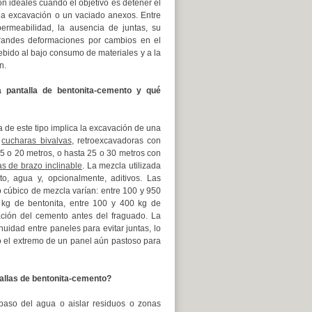
n ideales cuando el objetivo es detener el
na excavación o un vaciado anexos. Entre
ermeabilidad, la ausencia de juntas, su
randes deformaciones por cambios en el
 debido al bajo consumo de materiales y a la
n.
 pantalla de bentonita-cemento y qué
 de este tipo implica la excavación de una
o
cucharas bivalvas
, retroexcavadoras con
15 o 20 metros, o hasta 25 o 30 metros con
s de brazo inclinable
. La mezcla utilizada
to, agua y, opcionalmente, aditivos. Las
o cúbico de mezcla varían: entre 100 y 950
0 kg de bentonita, entre 100 y 400 kg de
ación del cemento antes del fraguado. La
nuidad entre paneles para evitar juntas, lo
o el extremo de un panel aún pastoso para
tallas de bentonita-cemento?
 paso del agua o aislar residuos o zonas