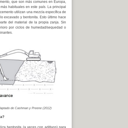
-cemento, que son más comunes en Europa,
más habituales en este país. La principal
a-cemento utilizan una mezcla específica de
o excavado y bentonita. Esto último hace
arte del material de la propia zanja. Sin
erioro por ciclos de humedad/sequedad o
inantes.
 Adaptado de Cashman y Preene (2012)
ta?
liza bentonita (a veces con aditivos) para