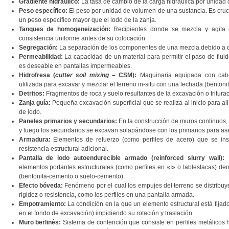
Gradiente hidráulico:
La tasa de cambio de la carga hidráulica por unidad de
Peso específico:
El peso por unidad de volumen de una sustancia. Es cruci
un peso específico mayor que el lodo de la zanja.
Tanques de homogeneización:
Recipientes donde se mezcla y agita e
consistencia uniforme antes de su colocación.
Segregación:
La separación de los componentes de una mezcla debido a d
Permeabilidad:
La capacidad de un material para permitir el paso de flui
es deseable en pantallas impermeables.
Hidrofresa (
cutter soil mixing
– CSM):
Maquinaria equipada con cabez
utilizada para excavar y mezclar el terreno in-situ con una lechada (bentoni
Detritos:
Fragmentos de roca y suelo resultantes de la excavación o triturac
Zanja guía:
Pequeña excavación superficial que se realiza al inicio para al
de lodo.
Paneles primarios y secundarios:
En la construcción de muros continuos,
y luego los secundarios se excavan solapándose con los primarios para ase
Armadura:
Elementos de refuerzo (como perfiles de acero) que se inse
resistencia estructural adicional.
Pantalla de lodo autoendurecible armado (reinforced slurry wall):
U
elementos portantes estructurales (como perfiles en «I» o tablestacas) de
(bentonita-cemento o suelo-cemento).
Efecto bóveda:
Fenómeno por el cual los empujes del terreno se distribu
rigidez o resistencia, como los perfiles en una pantalla armada.
Empotramiento:
La condición en la que un elemento estructural está fijado 
en el fondo de excavación) impidiendo su rotación y traslación.
Muro berlinés:
Sistema de contención que consiste en perfiles metálicos h