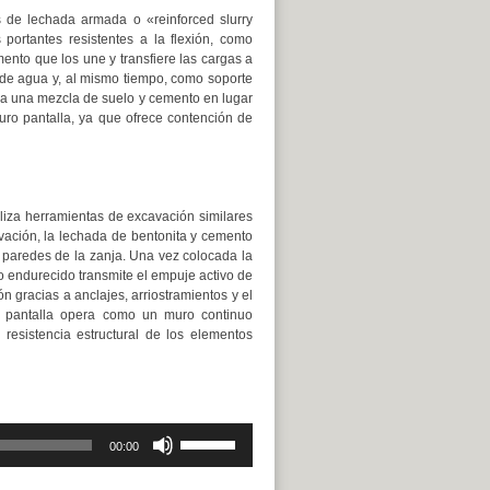
 de lechada armada o «reinforced slurry
portantes resistentes a la flexión, como
mento que los une y transfiere las cargas a
 de agua y, al mismo tiempo, como soporte
iza una mezcla de suelo y cemento en lugar
uro pantalla, ya que ofrece contención de
liza herramientas de excavación similares
vación, la lechada de bentonita y cemento
s paredes de la zanja. Una vez colocada la
odo endurecido transmite el empuje activo de
ión gracias a anclajes, arriostramientos y el
a pantalla opera como un muro continuo
resistencia estructural de los elementos
Utiliza
00:00
las
teclas