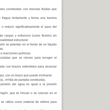
de
flecha
arriba/abajo
les construidas con mezclas fluidas que
para
aumentar
 fragua lentamente y forma una barrera
o
disminuir
o reducir significativamente el paso del
el
volumen.
r cargas y esfuerzos (como flexión) sin
sabilidad estructural.
sión se asientan en el fondo de un líquido
to.
a reacciones químicas.
culadas que se cierran para recoger el
ada con brazos extendidos para alcanzar
as, con un brazo que puede inclinarse.
j., m²/día de pantalla construida).
 presión del agua es igual a la presión
migón, que se hincan o se colocan en el
e utiliza como material de relleno para