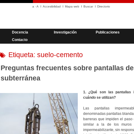
a
·
A
Accesibilidad
Mapa web
Buscar
Directorio
Docencia
Investigación
Publicaciones
Contacto
Etiqueta:
suelo-cemento
Preguntas frecuentes sobre pantallas d
subterránea
1. ¿Qué son las pantallas
cuándo se utilizan?
Las pantallas impermeab
denominadas pantallas blandas,
barreras que impiden el paso 
similar a la de los muros p
impermeabilizante, sin responsa