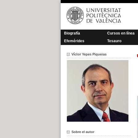
Saltar
al
contenido
Biografía
Cursos en línea
Efemérides
Tesauro
Víctor Yepes Piqueras
Sobre el autor