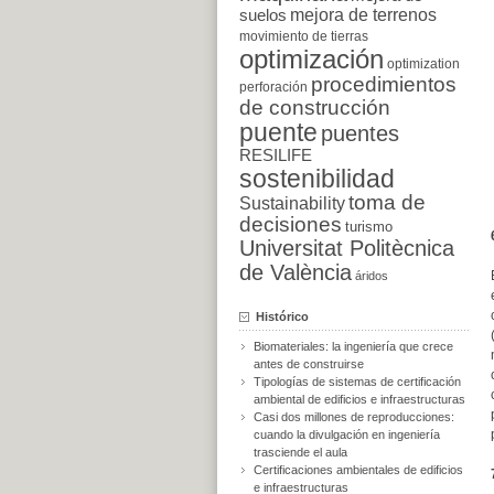
suelos
mejora de terrenos
movimiento de tierras
optimización
optimization
procedimientos
perforación
de construcción
puente
puentes
RESILIFE
sostenibilidad
toma de
Sustainability
decisiones
turismo
Universitat Politècnica
de València
áridos
Histórico
Biomateriales: la ingeniería que crece
antes de construirse
Tipologías de sistemas de certificación
ambiental de edificios e infraestructuras
Casi dos millones de reproducciones:
cuando la divulgación en ingeniería
trasciende el aula
Certificaciones ambientales de edificios
e infraestructuras