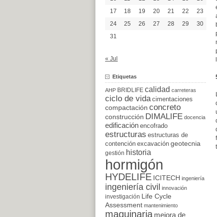
17
18
19
20
21
22
23
24
25
26
27
28
29
30
31
« Jul
Etiquetas
calidad
BRIDLIFE
AHP
carreteras
ciclo de vida
cimentaciones
concreto
compactación
DIMALIFE
construcción
docencia
edificación
encofrado
estructuras
estructuras de
excavación
geotecnia
contención
historia
gestión
hormigón
HYDELIFE
ICITECH
ingeniería
ingeniería civil
innovación
Life Cycle
investigación
Assessment
mantenimiento
maquinaria
mejora de