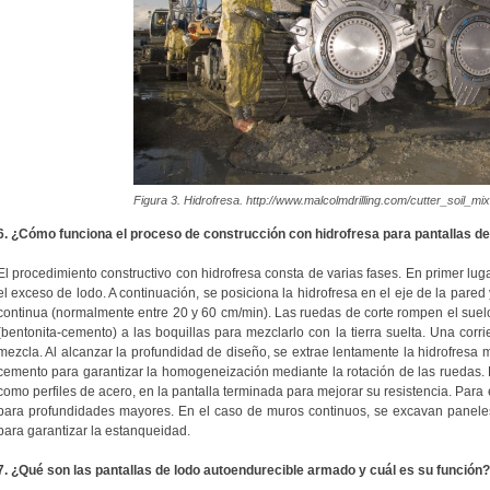
Figura 3. Hidrofresa. http://www.malcolmdrilling.com/cutter_soil_mix
6. ¿Cómo funciona el proceso de construcción con hidrofresa para pantallas d
El procedimiento constructivo con hidrofresa consta de varias fases. En primer lug
el exceso de lodo. A continuación, se posiciona la hidrofresa en el eje de la pared
continua (normalmente entre 20 y 60 cm/min). Las ruedas de corte rompen el suel
(bentonita-cemento) a las boquillas para mezclarlo con la tierra suelta. Una cor
mezcla. Al alcanzar la profundidad de diseño, se extrae lentamente la hidrofresa
cemento para garantizar la homogeneización mediante la rotación de las ruedas. 
como perfiles de acero, en la pantalla terminada para mejorar su resistencia. Para el
para profundidades mayores. En el caso de muros continuos, se excavan panele
para garantizar la estanqueidad.
7. ¿Qué son las pantallas de lodo autoendurecible armado y cuál es su función?