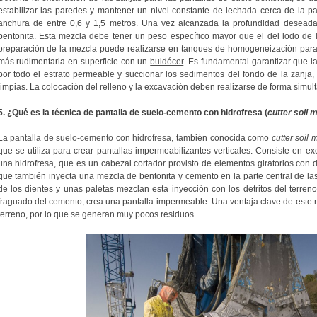
estabilizar las paredes y mantener un nivel constante de lechada cerca de la pa
anchura de entre 0,6 y 1,5 metros. Una vez alcanzada la profundidad deseada,
bentonita. Esta mezcla debe tener un peso específico mayor que el del lodo de 
preparación de la mezcla puede realizarse en tanques de homogeneización para
más rudimentaria en superficie con un
buldócer
. Es fundamental garantizar que l
por todo el estrato permeable y succionar los sedimentos del fondo de la zanja, 
limpias. La colocación del relleno y la excavación deben realizarse de forma simul
5. ¿Qué es la técnica de pantalla de suelo-cemento con hidrofresa (
cutter soil 
La
pantalla de suelo-cemento con hidrofresa
, también conocida como
cutter soil 
que se utiliza para crear pantallas impermeabilizantes verticales. Consiste en ex
una hidrofresa, que es un cabezal cortador provisto de elementos giratorios con d
que también inyecta una mezcla de bentonita y cemento en la parte central de las
de los dientes y unas paletas mezclan esta inyección con los detritos del terren
fraguado del cemento, crea una pantalla impermeable. Una ventaja clave de este mé
terreno, por lo que se generan muy pocos residuos.