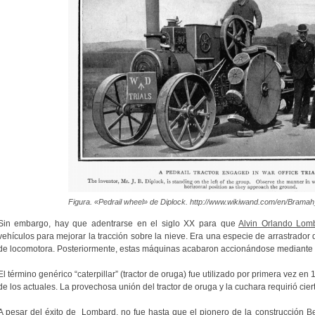
Figura. «Pedrail wheel» de Diplock. http://www.wikiwand.com/en/Bram
Sin embargo, hay que adentrarse en el siglo XX para que
Alvin Orlando Lom
vehículos para mejorar la tracción sobre la nieve. Era una especie de arrastrador
de locomotora. Posteriormente, estas máquinas acabaron accionándose mediante 
El término genérico “caterpillar” (tractor de oruga) fue utilizado por primera vez en
de los actuales. La provechosa unión del tractor de oruga y la cuchara requirió cier
A pesar del éxito de Lombard, no fue hasta que el pionero de la construcción
Be