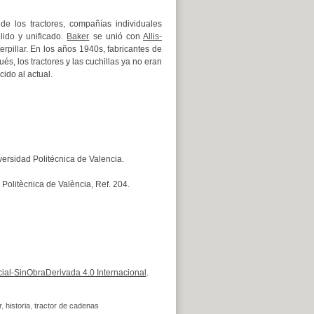
de los tractores, compañías individuales
lido y unificado.
Baker
se unió con
Allis-
rpillar. En los años 1940s, fabricantes de
és, los tractores y las cuchillas ya no eran
ido al actual.
ersidad Politécnica de Valencia.
 Politècnica de València, Ref. 204.
al-SinObraDerivada 4.0 Internacional
.
r
,
historia
,
tractor de cadenas