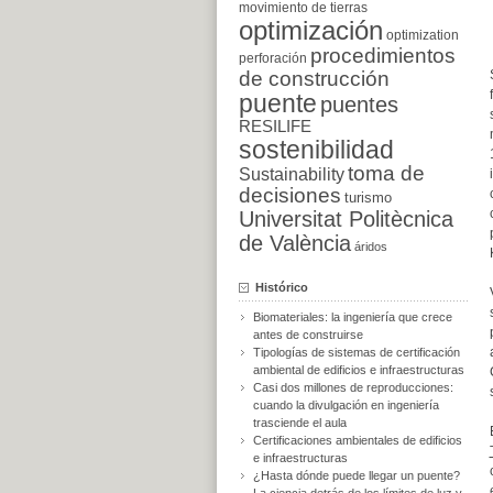
movimiento de tierras
optimización
optimization
procedimientos
perforación
de construcción
puente
puentes
RESILIFE
sostenibilidad
toma de
Sustainability
decisiones
turismo
Universitat Politècnica
de València
áridos
Histórico
Biomateriales: la ingeniería que crece
antes de construirse
Tipologías de sistemas de certificación
ambiental de edificios e infraestructuras
Casi dos millones de reproducciones:
cuando la divulgación en ingeniería
trasciende el aula
Certificaciones ambientales de edificios
e infraestructuras
¿Hasta dónde puede llegar un puente?
La ciencia detrás de los límites de luz y