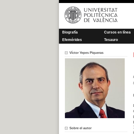
Saltar
al
contenido
Biografía
Cursos en línea
Efemérides
Tesauro
Víctor Yepes Piqueras
Sobre el autor