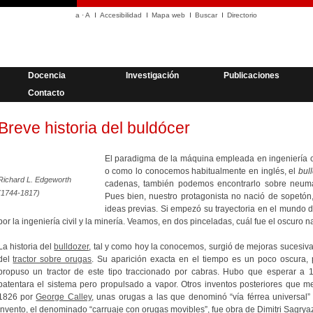
a
·
A
Accesibilidad
Mapa web
Buscar
Directorio
Docencia
Investigación
Publicaciones
Contacto
Breve historia del buldócer
El paradigma de la máquina empleada en ingeniería ci
o como lo conocemos habitualmente en inglés, el
bul
Richard L. Edgeworth
cadenas, también podemos encontrarlo sobre neumá
(1744-1817)
Pues bien, nuestro protagonista no nació de sopetó
ideas previas. Si empezó su trayectoria en el mundo de
por la ingeniería civil y la minería. Veamos, en dos pinceladas, cuál fue el oscuro n
La historia del
bulldozer
, tal y como hoy la conocemos, surgió de mejoras sucesiv
del
tractor sobre orugas
. Su aparición exacta en el tiempo es un poco oscura
propuso un tractor de este tipo traccionado por cabras. Hubo que esperar a
patentara el sistema pero propulsado a vapor. Otros inventos posteriores que me
1826 por
George Calley
, unas orugas a las que denominó “vía férrea universal” 
invento, el denominado “carruaje con orugas movibles”, fue obra de Dimitri Sagrya