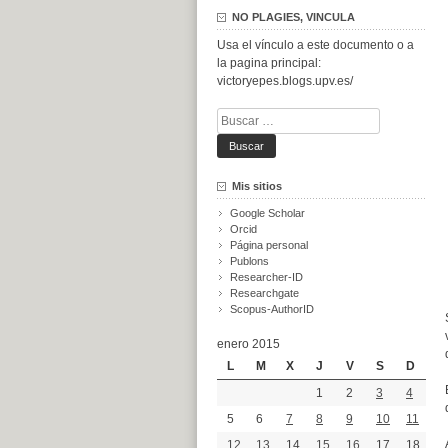
NO PLAGIES, VINCULA
Usa el vínculo a este documento o a
la pagina principal:
victoryepes.blogs.upv.es/
Buscar:
Mis sitios
Google Scholar
Orcid
Página personal
Publons
Researcher-ID
Researchgate
Scopus-AuthorID
enero 2015
L
M
X
J
V
S
D
1
2
3
4
5
6
7
8
9
10
11
12
13
14
15
16
17
18