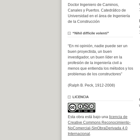
Doctor Ingeniero de Caminos,
Canales y Puertos. Catedrático de
Universidad en el área de Ingeniería
de la Construcción
“Nihil difficile volenti”
“En mi opinión, nadie puede ser un
buen proyectista, un buen
investigador, un buen líder en la
profesión de la ingeniería civil a
menos que entienda los métodos y los
problemas de los constructores”
(Ralph B. Peck, 1912-2008)
LICENCIA
Esta obra está bajo una
licencia de
Creative Commons Reconocimiento-
NoComercial-SinObraDerivada 4.0
Internacional
.