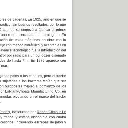
tores de cadenas. En 1925, año en que se
áulico, sin buenos resultados, por lo que
29 cuando se empezó a fabricar el primer
 una cabina cerrada que lo protegiera. En
zación de estas máquinas en obra con la
puje con mando hidráulico, y aceptables en
avance tecnológico fue la introducción del
trol por radio para un bulldozer diseñado
dades de hasta 7 m. En 1970 aparece con
 mar.
ando palas a los caballos, pero el tractor
sujetadas a los tractores tenían que ser
n buldóceres mejoró al comienzo de los
por
LaPlant-Choate Manufacturing Co.
en
ngular, pivotando en el marco del tractor
.
Poder)
, introducido por
Robert Gilmour Le
y frenos, y estaba disponible con cuatro
cesorios, incluyendo escrepas de jalón y