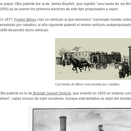
un papel. Otra patente fue la de James Boydell, que registró “una rueda de vía fér
1856) ya se usaron los primeros tractores de este tipo propulsados a vapor.
En 1877,
Fyodor Blinov
creó un vehículo al que denominó “carromato movido sobre r
arrastrado por caballos, al año siguiente patentó el mismo vehículo autopropulsado
1888 desarrolló dicho vehículo.
Carromato de Blinov traccionado por caballos
Otra patente es la de
Bramah Joseph Diplock
, que inventó en 1903 un sistema curio
wheel”, capaz incluso de subir escaleras. Aunque esta tentativa se alejó del resul