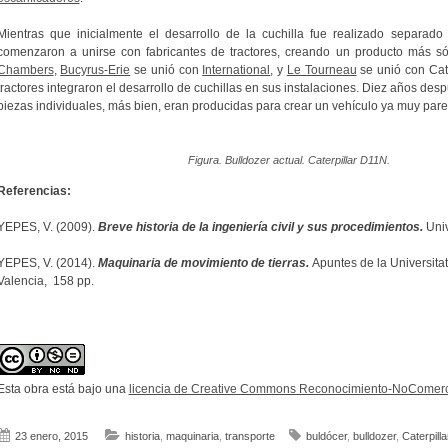
Mientras que inicialmente el desarrollo de la cuchilla fue realizado separado 
comenzaron a unirse con fabricantes de tractores, creando un producto más só
Chambers
,
Bucyrus-Erie
se unió con
International
, y
Le Tourneau
se unió con Cate
tractores integraron el desarrollo de cuchillas en sus instalaciones. Diez años despu
piezas individuales, más bien, eran producidas para crear un vehículo ya muy parec
Figura. Bulldozer actual. Caterpillar D11N.
Referencias:
YEPES, V. (2009).
Breve historia de la ingeniería civil y sus procedimientos.
Univ
YEPES, V. (2014).
Maquinaria de movimiento de tierras.
Apuntes de la Universitat
Valencia, 158 pp.
Esta obra está bajo una
licencia de Creative Commons Reconocimiento-NoComerci
23 enero, 2015
historia
,
maquinaria
,
transporte
buldócer
,
bulldozer
,
Caterpilla