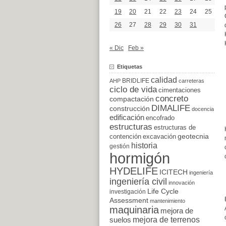
19
20
21
22
23
24
25
26
27
28
29
30
31
« Dic
Feb »
Etiquetas
calidad
BRIDLIFE
AHP
carreteras
ciclo de vida
cimentaciones
concreto
compactación
DIMALIFE
construcción
docencia
edificación
encofrado
estructuras
estructuras de
excavación
geotecnia
contención
historia
gestión
hormigón
HYDELIFE
ICITECH
ingeniería
ingeniería civil
innovación
Life Cycle
investigación
Assessment
mantenimiento
maquinaria
mejora de
suelos
mejora de terrenos