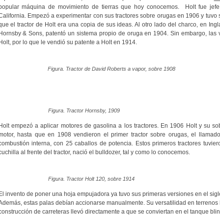
popular máquina de movimiento de tierras que hoy conocemos. Holt fue jef
California. Empezó a experimentar con sus tractores sobre orugas en 1906 y tuv
que el tractor de Holt era una copia de sus ideas. Al otro lado del charco, en Ingl
Hornsby & Sons, patentó un sistema propio de oruga en 1904. Sin embargo, las v
Holt, por lo que le vendió su patente a Holt en 1914.
Figura. Tractor de David Roberts a vapor, sobre 1908
Figura. Tractor Hornsby, 1909
Holt empezó a aplicar motores de gasolina a los tractores. En 1906 Holt y su s
motor, hasta que en 1908 vendieron el primer tractor sobre orugas, el llama
combustión interna, con 25 caballos de potencia. Estos primeros tractores tuvier
cuchilla al frente del tractor, nació el bulldozer, tal y como lo conocemos.
Figura. Tractor Holt 120, sobre 1914
El invento de poner una hoja empujadora ya tuvo sus primeras versiones en el sigl
Además, estas palas debían accionarse manualmente. Su versatilidad en terrenos b
construcción de carreteras llevó directamente a que se conviertan en el tanque bl