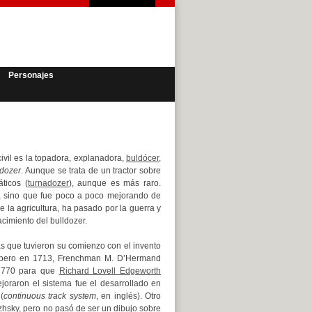
Personajes
vil es la topadora, explanadora,
buldócer
,
ldozer
. Aunque se trata de un tractor sobre
ticos (
turnadozer
), aunque es más raro.
n, sino que fue poco a poco mejorando de
 la agricultura, ha pasado por la guerra y
acimiento del bulldozer.
as que tuvieron su comienzo con el invento
, pero en 1713, Frenchman M. D’Hermand
 1770 para que
Richard Lovell Edgeworth
joraron el sistema fue el desarrollado en
(
continuous track system
, en inglés). Otro
zhsky, pero no pasó de ser un dibujo sobre