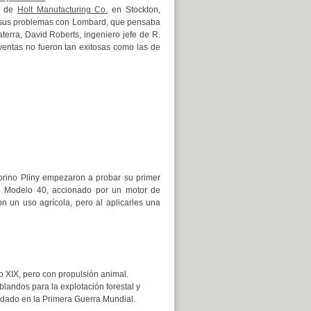
e de
Holt Manufacturing Co.
en Stockton,
o sus problemas con Lombard, que pensaba
aterra, David Roberts, ingeniero jefe de R.
entas no fueron tan exitosas como las de
obrino Pliny empezaron a probar su primer
do Modelo 40, accionado por un motor de
on un uso agrícola, pero al aplicarles una
o XIX, pero con propulsión animal.
landos para la explotación forestal y
indado en la Primera Guerra Mundial.