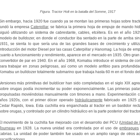
Figura. Tractor Holt en la batalla del Somme, 1917
Sin embargo, hacia 1920 fue cuando ya se montan las primeras hojas sobre trac
fundó la empresa
Caterpillar
, se fabrica la primera hoja de empuje de mando hidr
siguió utilizando un sistema de cabrestante, cables, etcétera. Es en el año 19
modelo de bulldozer, en donde el conductor iba sentado en la parte de arriba sin
1931, se sienta lo que sería una de las grandes bases de crecimiento y utili
introducción del motor Diesel por las casas Caterpillar y Hanomag. La hoja de em
cuanto a funcionamiento y rendimiento, aparece en el mercado en 1935. Otro gran 
convertidor de par en 1940. En el año 1968, Komatsu introduce el sistema de con
para trabajar en zonas peligrosas, así como un modelo anfibio para profundi
Komatsu un bulldozer totalmente submarino que trabaja hasta 60 m en el fondo del
Versiones más primitivas del buldócer han sido completadas en el siglo XIX agreg
sobre orugas podía incrementar su poder exponencialmente. Las primeras palas 
propulsadas moviéndolas manualmente con timones a mano. Experimentación co
años 1920s, con el primer dócer operado
hidráulicamente
fabricado en 1925 
Cedar Rapids, Iowa. Esta cuchilla era enganchada al tractor en un bastidor recta
sobre orugas, y controlado por un cilindro hidráulico en la parte posterior del tractor
El movimiento de la cuchilla fue mejorado con el desarrollo del PCU (
Unidad de 
Tourneau
en 1928. La nueva unidad era controlada por el uso de
embragues
cabrias. La unidad de poder también fue usado en un amplio rango de otros ac
escarificadores
.