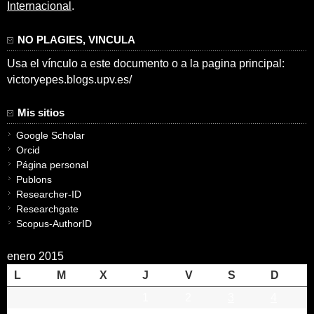
Internacional
.
NO PLAGIES, VINCULA
Usa el vínculo a este documento o a la pagina principal:
victoryepes.blogs.upv.es/
Mis sitios
Google Scholar
Orcid
Página personal
Publons
Researcher-ID
Researchgate
Scopus-AuthorID
enero 2015
L
M
X
J
V
S
D
1
2
3
4