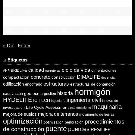
5
6
7
8
9
10
11
12
13
14
15
16
17
18
19
20
21
22
23
24
25
26
27
28
29
30
31
« Dic
Feb »
Etiquetas
ciclo de vida
calidad
cimentaciones
BRIDLIFE
AHP
carreteras
concreto
DIMALIFE
compactación
construcción
docencia
estructuras
edificación
encofrado
estructuras de contención
hormigón
historia
excavación
geotecnia
gestión
HYDELIFE
ingeniería civil
ICITECH
ingeniería
innovación
maquinaria
Life Cycle Assessment
investigación
mantenimiento
mejora de suelos
mejora de terrenos
movimiento de tierras
optimización
procedimientos
optimization
perforación
puente
puentes
de construcción
RESILIFE