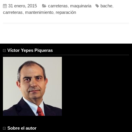
31 enero, 2015
carreteras
,
maquinaria
bache
,
carreteras
,
mantenimiento
,
reparación
Víctor Yepes Piqueras
Sobre el autor