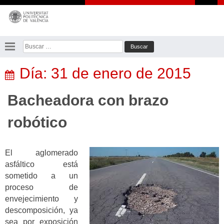
Saltar
al
contenido
Buscar:
Día:
31 de enero de 2015
Bacheadora con brazo
robótico
El aglomerado
asfáltico está
sometido a un
proceso de
envejecimiento y
descomposición, ya
sea por exposición