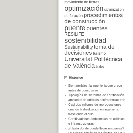
movimiento de tierras
optimización
optimization
procedimientos
perforación
de construcción
puente
puentes
RESILIFE
sostenibilidad
toma de
Sustainability
decisiones
turismo
Universitat Politècnica
de València
áridos
Histórico
Biomateriales: la ingeniería que crece
antes de construirse
Tipologías de sistemas de certificación
ambiental de edificios e infraestructuras
Casi dos millones de reproducciones:
cuando la divulgación en ingeniería
trasciende el aula
Certificaciones ambientales de edificios
e infraestructuras
¿Hasta dónde puede llegar un puente?
La ciencia detrás de los límites de luz y