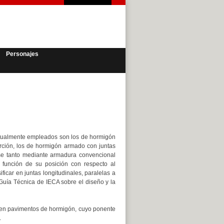
Personajes
tualmente empleados son los de hormigón
rción, los de hormigón armado con juntas
se tanto mediante armadura convencional
 función de su posición con respecto al
car en juntas longitudinales, paralelas a
Guía Técnica de IECA sobre el diseño y la
s en pavimentos de hormigón, cuyo ponente
.