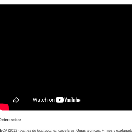
Referencias:
IECA (2012).
Firmes de hormigón en carreteras
. Guías técnicas. Firmes y explanad