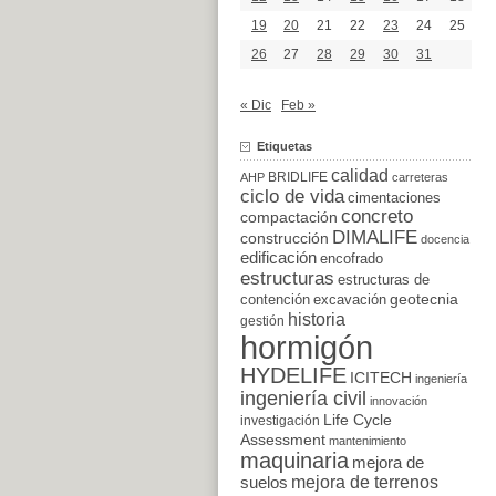
19
20
21
22
23
24
25
26
27
28
29
30
31
« Dic
Feb »
Etiquetas
calidad
BRIDLIFE
AHP
carreteras
ciclo de vida
cimentaciones
concreto
compactación
DIMALIFE
construcción
docencia
edificación
encofrado
estructuras
estructuras de
excavación
geotecnia
contención
historia
gestión
hormigón
HYDELIFE
ICITECH
ingeniería
ingeniería civil
innovación
Life Cycle
investigación
Assessment
mantenimiento
maquinaria
mejora de
suelos
mejora de terrenos