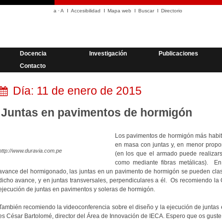
a
·
A
Accesibilidad
Mapa web
Buscar
Directorio
Docencia
Investigación
Publicaciones
Contacto
Día:
11 de enero de 2015
Juntas en pavimentos de hormigón
Los pavimentos de hormigón más habi
en masa con juntas y, en menor propo
http://www.duravia.com.pe
(en los que el armado puede realizar
como mediante fibras metálicas). En
avance del hormigonado, las juntas en un pavimento de hormigón se pueden clasifi
dicho avance, y en juntas transversales, perpendiculares a él. Os recomiendo la 
ejecución de juntas en pavimentos y soleras de hormigón.
También recomiendo la videoconferencia sobre el diseño y la ejecución de junta
es César Bartolomé, director del Área de Innovación de IECA. Espero que os guste