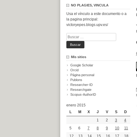
NO PLAGIES, VINCULA
Usa el vínculo a este documento o a
la pagina principal:
victoryepes.blogs.upv.es/
Buscar:
Mis sitios
Google Scholar
Orcid
Página personal
Publons
Researcher-ID
Researchgate
Scopus-AuthorID
enero 2015
L
M
X
J
V
S
D
1
2
3
4
5
6
7
8
9
10
11
12
13
14
15
16
17
18