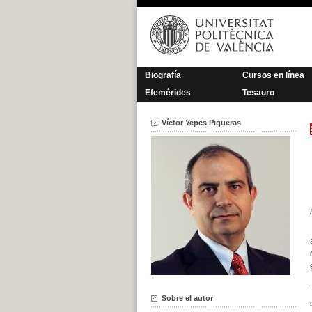
Saltar
al
contenido
Biografía
Cursos en línea
Efemérides
Tesauro
Víctor Yepes Piqueras
Sobre el autor