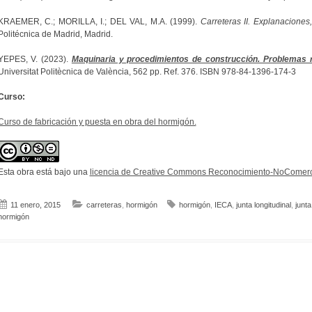
KRAEMER, C.; MORILLA, I.; DEL VAL, M.A. (1999).
Carreteras II. Explanaciones
Politécnica de Madrid, Madrid.
YEPES, V. (2023).
Maquinaria y procedimientos de construcción. Problemas r
Universitat Politècnica de València, 562 pp. Ref. 376. ISBN 978-84-1396-174-3
Curso:
Curso de fabricación y puesta en obra del hormigón.
Esta obra está bajo una
licencia de Creative Commons Reconocimiento-NoComerci
11 enero, 2015
carreteras
,
hormigón
hormigón
,
IECA
,
junta longitudinal
,
junta
hormigón