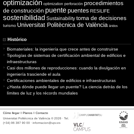
optimización
procedimientos
optimization
perforación
puente
puentes
de construcción
RESILIFE
sostenibilidad
toma de decisiones
Sustainability
Universitat Politècnica de València
turismo
áridos
Histórico
Biomateriales: la ingeniería que crece antes de construirse
Tipologías de sistemas de certificación ambiental de edificios e
infraestructuras
Casi dos millones de reproducciones: cuando la divulgación en
ingeniería trasciende el aula
Certificaciones ambientales de edificios e infraestructuras
¿Hasta dónde puede llegar un puente? La ciencia detrás de los
límites de luz y los récords mundiales
Cómo llegar
Planos
Contacto
Universitat Politècnica de València © 2026 · Tel.
(+34) 96 387 90 00 ·
informacion@upv.es