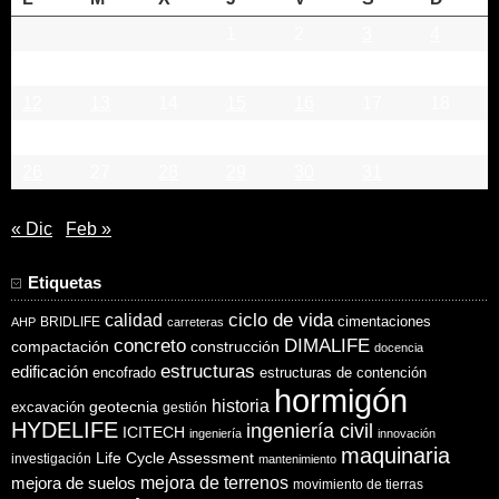
1
2
3
4
5
6
7
8
9
10
11
12
13
14
15
16
17
18
19
20
21
22
23
24
25
26
27
28
29
30
31
« Dic
Feb »
Etiquetas
ciclo de vida
calidad
cimentaciones
BRIDLIFE
AHP
carreteras
concreto
DIMALIFE
compactación
construcción
docencia
estructuras
edificación
encofrado
estructuras de contención
hormigón
historia
excavación
geotecnia
gestión
HYDELIFE
ingeniería civil
ICITECH
ingeniería
innovación
maquinaria
Life Cycle Assessment
investigación
mantenimiento
mejora de suelos
mejora de terrenos
movimiento de tierras