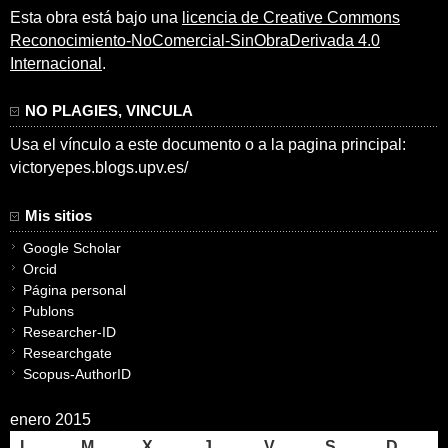
Esta obra está bajo una
licencia de Creative Commons
Reconocimiento-NoComercial-SinObraDerivada 4.0
Internacional
.
NO PLAGIES, VINCULA
Usa el vínculo a este documento o a la pagina principal:
victoryepes.blogs.upv.es/
Mis sitios
Google Scholar
Orcid
Página personal
Publons
Researcher-ID
Researchgate
Scopus-AuthorID
enero 2015
L
M
X
J
V
S
D