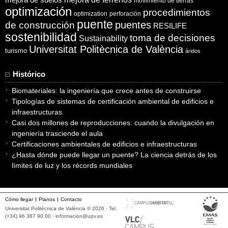
movimiento de tierras
optimización
procedimientos
optimization
perforación
puente
puentes
de construcción
RESILIFE
sostenibilidad
toma de decisiones
Sustainability
Universitat Politècnica de València
turismo
áridos
Histórico
Biomateriales: la ingeniería que crece antes de construirse
Tipologías de sistemas de certificación ambiental de edificios e
infraestructuras
Casi dos millones de reproducciones: cuando la divulgación en
ingeniería trasciende el aula
Certificaciones ambientales de edificios e infraestructuras
¿Hasta dónde puede llegar un puente? La ciencia detrás de los
límites de luz y los récords mundiales
Cómo llegar
Planos
Contacto
Universitat Politècnica de València © 2026 · Tel.
(+34) 96 387 90 00 ·
informacion@upv.es