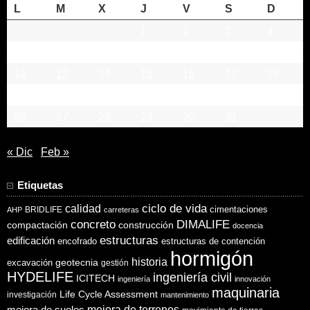
L
M
X
J
V
S
D
1
2
3
4
5
6
7
8
9
10
11
12
13
14
15
16
17
18
19
20
21
22
23
24
25
26
27
28
29
30
31
« Dic
Feb »
Etiquetas
ciclo de vida
calidad
cimentaciones
BRIDLIFE
AHP
carreteras
concreto
DIMALIFE
compactación
construcción
docencia
estructuras
edificación
encofrado
estructuras de contención
hormigón
historia
excavación
geotecnia
gestión
HYDELIFE
ingeniería civil
ICITECH
ingeniería
innovación
maquinaria
Life Cycle Assessment
investigación
mantenimiento
mejora de suelos
mejora de terrenos