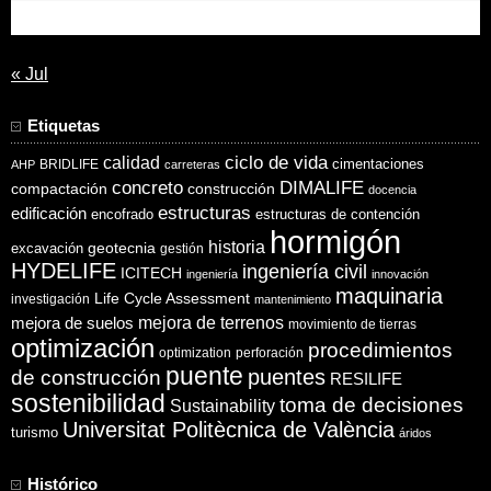
31
« Jul
Etiquetas
ciclo de vida
calidad
cimentaciones
BRIDLIFE
AHP
carreteras
concreto
DIMALIFE
compactación
construcción
docencia
estructuras
edificación
encofrado
estructuras de contención
hormigón
historia
excavación
geotecnia
gestión
HYDELIFE
ingeniería civil
ICITECH
ingeniería
innovación
maquinaria
Life Cycle Assessment
investigación
mantenimiento
mejora de suelos
mejora de terrenos
movimiento de tierras
optimización
procedimientos
optimization
perforación
puente
puentes
de construcción
RESILIFE
sostenibilidad
toma de decisiones
Sustainability
Universitat Politècnica de València
turismo
áridos
Histórico