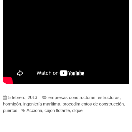
5 febrero, 2013
empresas constructoras
,
estructuras
,
hormigón
,
ingeniería marítima
,
procedimientos de construcción
,
puertos
Acciona
,
cajón flotante
,
dique