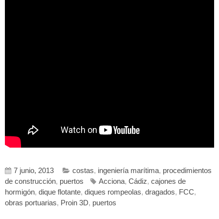
7 junio, 2013
costas
,
ingeniería marítima
,
procedimientos
de construcción
,
puertos
Acciona
,
Cádiz
,
cajones de
hormigón
,
dique flotante
,
diques rompeolas
,
dragados
,
FCC
,
obras portuarias
,
Proin 3D
,
puertos