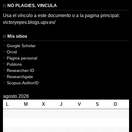
NO PLAGIES, VINCULA
Usa el vínculo a este documento o a la pagina principal:
victoryepes.blogs.upv.es/
Mis sitios
Google Scholar
Orcid
Página personal
Publons
Researcher-ID
Researchgate
Scopus-AuthorID
agosto 2026
L
M
X
J
V
S
D
1
2
3
4
5
6
7
8
9
10
11
12
13
14
15
16