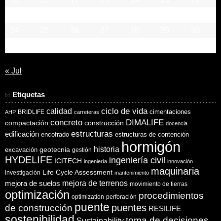
17
18
19
20
21
22
23
24
25
26
27
28
29
30
31
« Jul
Etiquetas
ciclo de vida
calidad
cimentaciones
BRIDLIFE
AHP
carreteras
concreto
DIMALIFE
compactación
construcción
docencia
estructuras
edificación
encofrado
estructuras de contención
hormigón
historia
excavación
geotecnia
gestión
HYDELIFE
ingeniería civil
ICITECH
ingeniería
innovación
maquinaria
Life Cycle Assessment
investigación
mantenimiento
mejora de suelos
mejora de terrenos
movimiento de tierras
optimización
procedimientos
optimization
perforación
puente
puentes
de construcción
RESILIFE
sostenibilidad
toma de decisiones
Sustainability