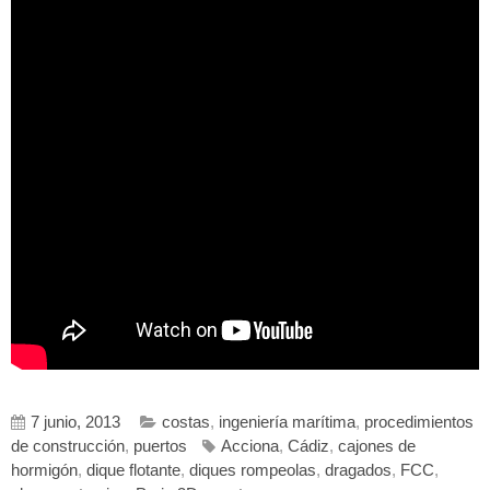
7 junio, 2013
costas
,
ingeniería marítima
,
procedimientos
de construcción
,
puertos
Acciona
,
Cádiz
,
cajones de
hormigón
,
dique flotante
,
diques rompeolas
,
dragados
,
FCC
,