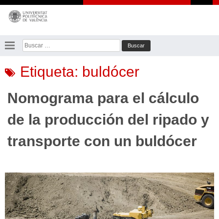
Saltar
al
contenido
Buscar:
Etiqueta:
buldócer
Nomograma para el cálculo
de la producción del ripado y
transporte con un buldócer