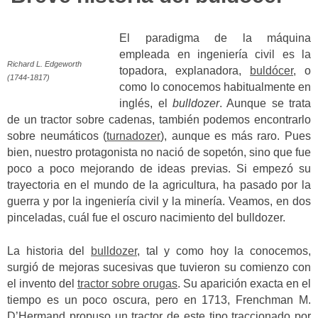
El paradigma de la máquina
empleada en ingeniería civil es la
Richard L. Edgeworth
topadora, explanadora,
buldócer
, o
(1744-1817)
como lo conocemos habitualmente en
inglés, el
bulldozer
. Aunque se trata
de un tractor sobre cadenas, también podemos encontrarlo
sobre neumáticos (
turnadozer
), aunque es más raro. Pues
bien, nuestro protagonista no nació de sopetón, sino que fue
poco a poco mejorando de ideas previas. Si empezó su
trayectoria en el mundo de la agricultura, ha pasado por la
guerra y por la ingeniería civil y la minería. Veamos, en dos
pinceladas, cuál fue el oscuro nacimiento del bulldozer.
La historia del
bulldozer
, tal y como hoy la conocemos,
surgió de mejoras sucesivas que tuvieron su comienzo con
el invento del
tractor sobre orugas
. Su aparición exacta en el
tiempo es un poco oscura, pero en 1713, Frenchman M.
D’Hermand propuso un tractor de este tipo traccionado por