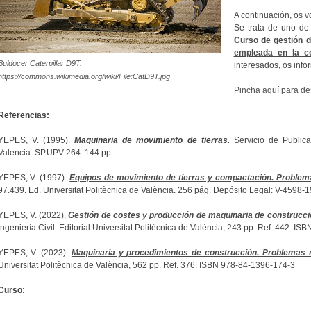
A continuación, os v
Se trata de uno de
Curso de gestión d
empleada en la co
Buldócer Caterpillar D9T.
interesados, os info
https://commons.wikimedia.org/wiki/File:CatD9T.jpg
Pincha aquí para de
Referencias:
YEPES, V. (1995).
Maquinaria de movimiento de tierras.
Servicio de Publica
Valencia. SP.UPV-264. 144 pp.
YEPES, V. (1997).
Equipos de movimiento de tierras y compactación. Problem
97.439. Ed. Universitat Politècnica de València. 256 pág. Depósito Legal: V-4598-
YEPES, V. (2022).
Gestión de costes y producción de maquinaria de construcci
Ingeniería Civil. Editorial Universitat Politècnica de València, 243 pp. Ref. 442. I
YEPES, V. (2023).
Maquinaria y procedimientos de construcción. Problemas r
Universitat Politècnica de València, 562 pp. Ref. 376. ISBN 978-84-1396-174-3
Curso: