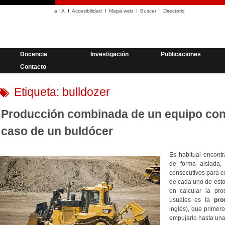
a
·
A
Accesibilidad
Mapa web
Buscar
Directorio
Docencia
Investigación
Publicaciones
Contacto
Etiqueta:
bulldozer
Producción combinada de un equipo con v
caso de un buldócer
Es habitual encont
de forma aislada, 
consecutivos para c
de cada uno de estos
en calcular la pr
usuales es la
pro
inglés), que primer
empujarlo hasta una