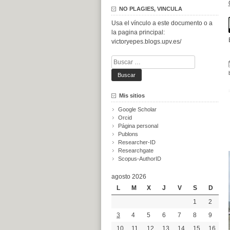
NO PLAGIES, VINCULA
Usa el vínculo a este documento o a
la pagina principal:
victoryepes.blogs.upv.es/
Buscar:
Mis sitios
Google Scholar
Orcid
Página personal
Publons
Researcher-ID
Researchgate
Scopus-AuthorID
agosto 2026
L
M
X
J
V
S
D
1
2
3
4
5
6
7
8
9
10
11
12
13
14
15
16