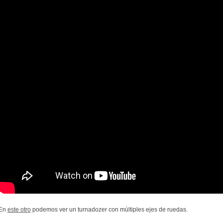
En
este otro
podemos ver un turnadozer con múltiples ejes de ruedas.