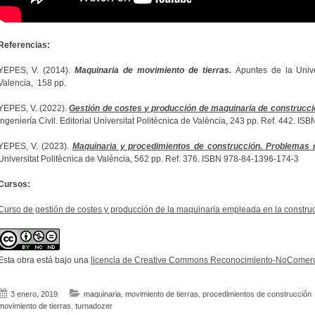
Referencias:
YEPES, V. (2014).
Maquinaria de movimiento de tierras.
Apuntes de la Univer
Valencia, 158 pp.
YEPES, V. (2022).
Gestión de costes y producción de maquinaria de construcci
Ingeniería Civil. Editorial Universitat Politècnica de València, 243 pp. Ref. 442. I
YEPES, V. (2023).
Maquinaria y procedimientos de construcción. Problemas r
Universitat Politècnica de València, 562 pp. Ref. 376. ISBN 978-84-1396-174-3
Cursos:
Curso de gestión de costes y producción de la maquinaria empleada en la construc
Esta obra está bajo una
licencia de Creative Commons Reconocimiento-NoComerci
3 enero, 2019
maquinaria
,
movimiento de tierras
,
procedimientos de construcción
movimiento de tierras
,
turnadozer