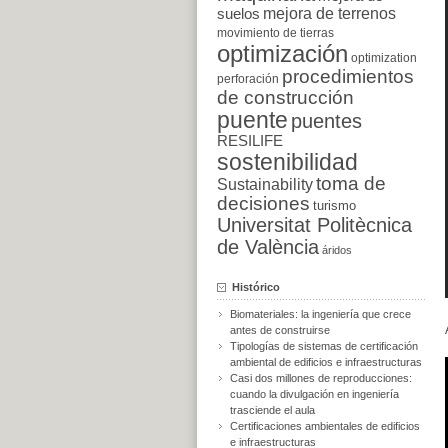
suelos
mejora de terrenos
movimiento de tierras
optimización
optimization
procedimientos
perforación
de construcción
puente
puentes
RESILIFE
sostenibilidad
toma de
Sustainability
decisiones
turismo
Universitat Politècnica
de València
áridos
Histórico
Biomateriales: la ingeniería que crece
antes de construirse
Tipologías de sistemas de certificación
ambiental de edificios e infraestructuras
Casi dos millones de reproducciones:
cuando la divulgación en ingeniería
trasciende el aula
Certificaciones ambientales de edificios
e infraestructuras