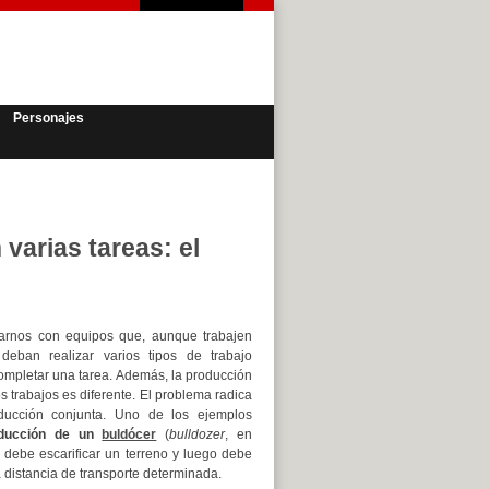
Personajes
arias tareas: el
rarnos con equipos que, aunque trabajen
deban realizar varios tipos de trabajo
ompletar una tarea. Además, la producción
 trabajos es diferente. El problema radica
oducción conjunta. Uno de los ejemplos
ducción de un
buldócer
(
bulldozer
, en
o debe escarificar un terreno y luego debe
 distancia de transporte determinada.