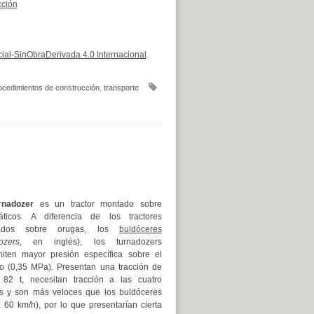
cción
al-SinObraDerivada 4.0 Internacional
.
ocedimientos de construcción
,
transporte
rnadozer
es un tractor montado sobre
ticos. A diferencia de los tractores
ados sobre orugas, los
buldóceres
ozers
, en inglés), los turnadozers
miten mayor presión específica sobre el
no (0,35 MPa). Presentan una tracción de
 82 t, necesitan tracción a las cuatro
s y son más veloces que los buldóceres
a 60 km/h), por lo que presentarían cierta