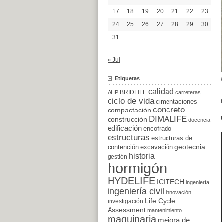
17
18
19
20
21
22
23
24
25
26
27
28
29
30
31
« Jul
Etiquetas
calidad
BRIDLIFE
AHP
carreteras
ciclo de vida
cimentaciones
concreto
compactación
DIMALIFE
construcción
docencia
edificación
encofrado
estructuras
estructuras de
excavación
geotecnia
contención
historia
gestión
hormigón
HYDELIFE
ICITECH
ingeniería
ingeniería civil
innovación
Life Cycle
investigación
Assessment
mantenimiento
maquinaria
mejora de