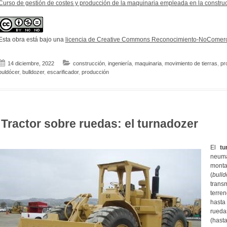
Curso de gestión de costes y producción de la maquinaria empleada en la constru
Esta obra está bajo una
licencia de Creative Commons Reconocimiento-NoComerci
14 diciembre, 2022
construcción
,
ingeniería
,
maquinaria
,
movimiento de tierras
,
pr
buldócer
,
bulldozer
,
escarificador
,
producción
Tractor sobre ruedas: el turnadozer
El
tu
neumá
mont
(
bulld
trans
terre
hasta
rueda
(hast