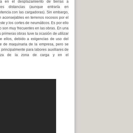
ja en el desplazamiento de tierras a
res distancias (aunque entraría en
tencia con las cargadoras). Sin embargo,
n aconsejables en terrenos rocosos por el
te y los cortes de neumáticos. Es por ello
o son muy frecuentes en las obras. En una
 primeras obras tuve la ocasión de utilizar
e ellos, debido a exigencias de uso del
e de maquinaria de la empresa, pero se
 principalmente para labores auxiliares de
ieza de la zona de carga y en el