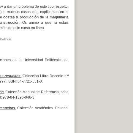
oy a dar un problema de este tipo resuelto.
 los muchos casos que explicamos en el
e costes y producción de la maquinaria
nstrucción
. Os animo a que, si estáis
rméis de este curso en línea.
scargar
ciones de la Universidad Politécnica de
as resueltos
.
Colección Libro Docente n.º
1997. ISBN: 84-7721-551-0.
ón.
Colección Manual de Referencia, serie
SBN: 978-84-1396-046-3
esueltos.
Colección Académica. Editorial