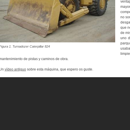
venta
mayo
compe
no so
desgas
que n
de mis
uno d
parqu
Figura 1. Turnadozer Caterpillar 824
usaba
limp
mantenimiento de pistas y caminos de obra.
Un
vídeo antiguo
sobre esta máquina, que espero os guste.