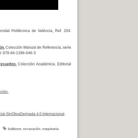
sitat Politècnica de València, Ref. 204.
ón.
Colección Manual de Referencia, serie
SBN: 978-84-1396-046-3
esueltos.
Colección Académica. Editorial
ción.
al-SinObraDerivada 4.0 Internacional
.
bulldozer
,
excavación
,
maquinaria
,