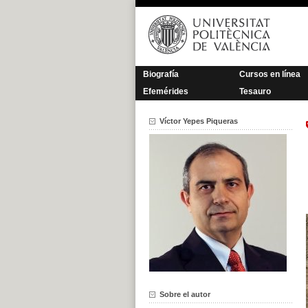
Saltar
al
contenido
Biografía
Cursos en línea
Efemérides
Tesauro
Víctor Yepes Piqueras
Sobre el autor