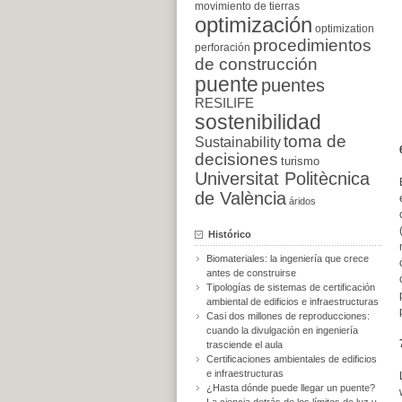
movimiento de tierras
optimización
optimization
procedimientos
perforación
de construcción
puente
puentes
RESILIFE
sostenibilidad
toma de
Sustainability
decisiones
turismo
Universitat Politècnica
de València
áridos
Histórico
Biomateriales: la ingeniería que crece
antes de construirse
Tipologías de sistemas de certificación
ambiental de edificios e infraestructuras
Casi dos millones de reproducciones:
cuando la divulgación en ingeniería
trasciende el aula
Certificaciones ambientales de edificios
e infraestructuras
¿Hasta dónde puede llegar un puente?
La ciencia detrás de los límites de luz y