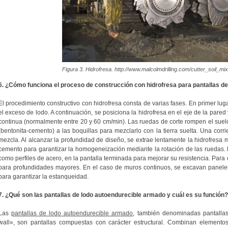
Figura 3. Hidrofresa. http://www.malcolmdrilling.com/cutter_soil_mix
6. ¿Cómo funciona el proceso de construcción con hidrofresa para pantallas d
El procedimiento constructivo con hidrofresa consta de varias fases. En primer lug
el exceso de lodo. A continuación, se posiciona la hidrofresa en el eje de la pared
continua (normalmente entre 20 y 60 cm/min). Las ruedas de corte rompen el suel
(bentonita-cemento) a las boquillas para mezclarlo con la tierra suelta. Una cor
mezcla. Al alcanzar la profundidad de diseño, se extrae lentamente la hidrofresa
cemento para garantizar la homogeneización mediante la rotación de las ruedas. 
como perfiles de acero, en la pantalla terminada para mejorar su resistencia. Para el
para profundidades mayores. En el caso de muros continuos, se excavan panele
para garantizar la estanqueidad.
7. ¿Qué son las pantallas de lodo autoendurecible armado y cuál es su función?
Las
pantallas de lodo autoendurecible armado
, también denominadas pantallas
wall», son pantallas compuestas con carácter estructural. Combinan elementos 