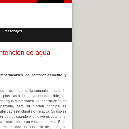
Personajes
ontención de agua
 impermeables de bentonita-cemento y
les de bentonita-cemento, también
 plásticas o de lodo autoendurecible, son
del agua subterránea. Su construcción es
antalla, pero su función principal es
bilidad estructural significativa. Su uso se
n ideales cuando el objetivo es detener el
na excavación o un vaciado anexos. Entre
ermeabilidad, la ausencia de juntas, su