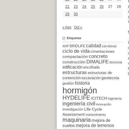
22
23
24
25
26
27
28
29
30
« Ago
Oct »
Etiquetas
calidad
BRIDLIFE
AHP
carreteras
ciclo de vida
cimentaciones
concreto
compactación
DIMALIFE
construcción
docencia
edificación
encofrado
estructuras
estructuras de
excavación
geotecnia
contención
historia
gestión
hormigón
HYDELIFE
ICITECH
ingeniería
ingeniería civil
innovación
Life Cycle
investigación
Assessment
mantenimiento
maquinaria
mejora de
suelos
mejora de terrenos