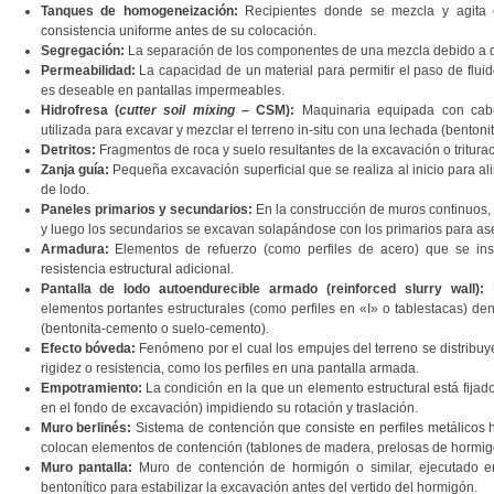
Tanques de homogeneización:
Recipientes donde se mezcla y agita e
consistencia uniforme antes de su colocación.
Segregación:
La separación de los componentes de una mezcla debido a d
Permeabilidad:
La capacidad de un material para permitir el paso de flui
es deseable en pantallas impermeables.
Hidrofresa (
cutter soil mixing
– CSM):
Maquinaria equipada con cabez
utilizada para excavar y mezclar el terreno in-situ con una lechada (bentoni
Detritos:
Fragmentos de roca y suelo resultantes de la excavación o triturac
Zanja guía:
Pequeña excavación superficial que se realiza al inicio para al
de lodo.
Paneles primarios y secundarios:
En la construcción de muros continuos,
y luego los secundarios se excavan solapándose con los primarios para ase
Armadura:
Elementos de refuerzo (como perfiles de acero) que se inse
resistencia estructural adicional.
Pantalla de lodo autoendurecible armado (reinforced slurry wall):
U
elementos portantes estructurales (como perfiles en «I» o tablestacas) de
(bentonita-cemento o suelo-cemento).
Efecto bóveda:
Fenómeno por el cual los empujes del terreno se distribu
rigidez o resistencia, como los perfiles en una pantalla armada.
Empotramiento:
La condición en la que un elemento estructural está fijado 
en el fondo de excavación) impidiendo su rotación y traslación.
Muro berlinés:
Sistema de contención que consiste en perfiles metálicos h
colocan elementos de contención (tablones de madera, prelosas de hormigó
Muro pantalla:
Muro de contención de hormigón o similar, ejecutado en 
bentonítico para estabilizar la excavación antes del vertido del hormigón.