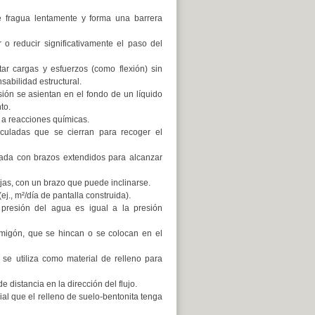
para
aumentar
 fragua lentamente y forma una barrera
o
disminuir
o reducir significativamente el paso del
el
volumen.
r cargas y esfuerzos (como flexión) sin
sabilidad estructural.
sión se asientan en el fondo de un líquido
to.
a reacciones químicas.
culadas que se cierran para recoger el
ada con brazos extendidos para alcanzar
as, con un brazo que puede inclinarse.
j., m²/día de pantalla construida).
 presión del agua es igual a la presión
migón, que se hincan o se colocan en el
e utiliza como material de relleno para
 distancia en la dirección del flujo.
al que el relleno de suelo-bentonita tenga