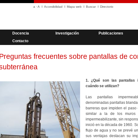
a
·
A
Accesibilidad
Mapa web
Buscar
Directorio
Docencia
Investigación
Publicaciones
Contacto
Preguntas frecuentes sobre pantallas de c
subterránea
1. ¿Qué son las pantallas
cuándo se utilizan?
Las pantallas impermeab
denominadas pantallas blandas,
barreras que impiden el paso 
similar a la de los muros p
impermeabilizante, sin responsa
inició en la década de 1960. So
flujo de agua y no se prevé u
sus ventajas destacan su imp