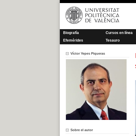
Saltar
al
contenido
Biografía
Cursos en línea
Efemérides
Tesauro
Víctor Yepes Piqueras
Sobre el autor