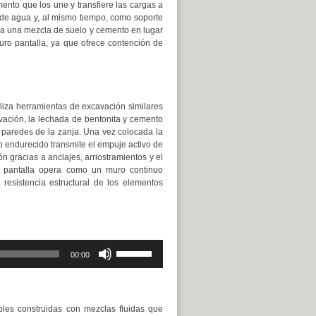
mento que los une y transfiere las cargas a
 de agua y, al mismo tiempo, como soporte
iza una mezcla de suelo y cemento en lugar
uro pantalla, ya que ofrece contención de
liza herramientas de excavación similares
vación, la lechada de bentonita y cemento
s paredes de la zanja. Una vez colocada la
odo endurecido transmite el empuje activo de
ión gracias a anclajes, arriostramientos y el
a pantalla opera como un muro continuo
resistencia estructural de los elementos
Utiliza
00:00
las
teclas
de
flecha
arriba/abajo
les construidas con mezclas fluidas que