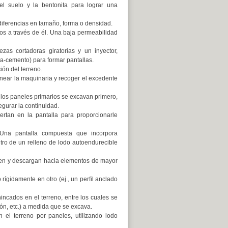
l suelo y la bentonita para lograr una
iferencias en tamaño, forma o densidad.
dos a través de él. Una baja permeabilidad
as cortadoras giratorias y un inyector,
ta-cemento) para formar pantallas.
ión del terreno.
inear la maquinaria y recoger el excedente
 los paneles primarios se excavan primero,
gurar la continuidad.
rtan en la pantalla para proporcionarle
na pantalla compuesta que incorpora
ntro de un relleno de lodo autoendurecible
yen y descargan hacia elementos de mayor
rígidamente en otro (ej., un perfil anclado
incados en el terreno, entre los cuales se
n, etc.) a medida que se excava.
el terreno por paneles, utilizando lodo