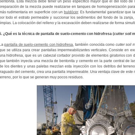
bentonita. Esta mezcla debe tener un peso específico mayor que el del lodo de 
preparación de la mezcla puede realizarse en tanques de homogeneización para
más rudimentaria en superficie con un
buldócer
. Es fundamental garantizar que l
por todo el estrato permeable y succionar los sedimentos del fondo de la zanja, 
limpias. La colocación del relleno y la excavación deben realizarse de forma simul
5. ¿Qué es la técnica de pantalla de suelo-cemento con hidrofresa (
cutter soil 
La
pantalla de suelo-cemento con hidrofresa
, también conocida como
cutter soil 
que se utiliza para crear pantallas impermeabilizantes verticales. Consiste en ex
una hidrofresa, que es un cabezal cortador provisto de elementos giratorios con d
que también inyecta una mezcla de bentonita y cemento en la parte central de las
de los dientes y unas paletas mezclan esta inyección con los detritos del terren
fraguado del cemento, crea una pantalla impermeable. Una ventaja clave de este mé
terreno, por lo que se generan muy pocos residuos.