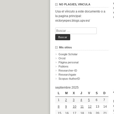
NO PLAGIES, VINCULA
Usa el vínculo a este documento o a
la pagina principal:
victoryepes.blogs.upv.es/
Buscar:
Mis sitios
Google Scholar
Orcid
Página personal
Publons
Researcher-ID
Researchgate
Scopus-AuthorID
septiembre 2025
L
M
X
J
V
S
D
1
2
3
4
5
6
7
8
9
10
11
12
13
14
15
16
17
18
19
20
21