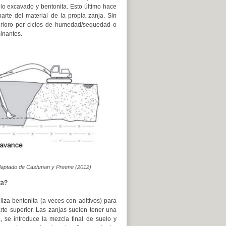
o excavado y bentonita. Esto último hace
arte del material de la propia zanja. Sin
erioro por ciclos de humedad/sequedad o
inantes.
 Adaptado de Cashman y Preene (2012)
ta?
liza bentonita (a veces con aditivos) para
rte superior. Las zanjas suelen tener una
 se introduce la mezcla final de suelo y