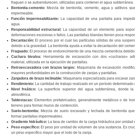
fraguan o se autoendurecen, utilizadas para contener el agua subterránea.
Bentonita-cemento:
Mezcla de bentonita, cemento, agua y aditivos que
impermeable.
Función impermeabilizante:
La capacidad de una pantalla para impedir 
agua.
Responsabilidad estructural:
La capacidad de un elemento para soporta
deformaciones excesivas o fallos. Las pantallas blandas tienen poca respon
Decantación:
El proceso por el cual las partículas sólidas de una suspen
debido a la gravedad. La bentonita ayuda a evitar la decantación del cemen
Fraguado:
El proceso de endurecimiento de una mezcla cementicia debido 
Cuchara bivalva:
Herramienta de excavación con dos «cucharas» arti
material, utilizada en la ejecución de pantallas.
Retroexcavadora con brazos largos:
Maquinaria de excavación modific
mayores profundidades en la construcción de zanjas y pantallas.
Zanjadora de brazo inclinable:
Maquinaria especializada para excavar zanj
Rendimiento:
La cantidad de trabajo realizado en un período determinado (e
Nivel freático:
La superficie superior del agua subterránea, donde la
atmosférica.
Tablestacas:
Elementos prefabricados, generalmente metálicos o de hor
terreno para formar muros de contención.
Suelo-bentonita:
Mezcla de suelo excavado y lechada de bentonita que s
formar pantallas impermeables.
Gradiente hidráulico:
La tasa de cambio de la carga hidráulica por unidad de
Peso específico:
El peso por unidad de volumen de una sustancia. Es cruci
un peso específico mayor que el lodo de la zanja.