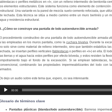
tablestacas o perfiles metálicos en «I», con un relleno intermedio de bentonita-ce
los elementos estructurales. Este sistema funciona como elemento de contención
estructural. Una variante es la pared de mezcla suelo-cemento reforzada, que util
de lechada. Esta técnica se sitúa a medio camino entre un muro berlinés y un m
agua y resistencia estructural.
8. ¿Cómo se construye una pantalla de lodo autoendurecible armada?
El procedimiento constructivo de una pantalla de lodo autoendurecible armada uti
a las empleadas en los muros pantalla, como la
cuchara bivalva
. Durante la exca
no solo sirve como material de relleno intermedio, sino que también estabiliza la
lechada, se insertan perfiles verticales (
tablestacas
o perfiles en «I») en ella. El l
las tierras y el agua hacia estos perfiles por efecto bóveda, y estos resisten la flex
empotramiento bajo el fondo de la excavación. Si se emplean tablestacas, l
convencional, combinando las propiedades impermeabilizantes del lodo con la 
armados.
Os dejo un audio sobre este tema que, espero, os sea interesante.
Reproductor
00:00
de
audio
Glosario de términos clave
Pantallas plásticas (blandas/lodo autoendurecible):
Barreras impermeab