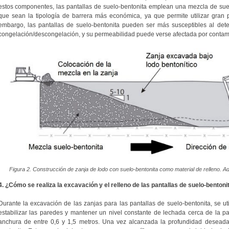
estos componentes, las pantallas de suelo-bentonita emplean una mezcla de suel
que sean la tipología de barrera más económica, ya que permite utilizar gran p
embargo, las pantallas de suelo-bentonita pueden ser más susceptibles al det
congelación/descongelación, y su permeabilidad puede verse afectada por contam
Figura 2. Construcción de zanja de lodo con suelo-bentonita como material de relleno.
4. ¿Cómo se realiza la excavación y el relleno de las pantallas de suelo-bentoni
Durante la excavación de las zanjas para las pantallas de suelo-bentonita, se uti
estabilizar las paredes y mantener un nivel constante de lechada cerca de la pa
anchura de entre 0,6 y 1,5 metros. Una vez alcanzada la profundidad deseada,