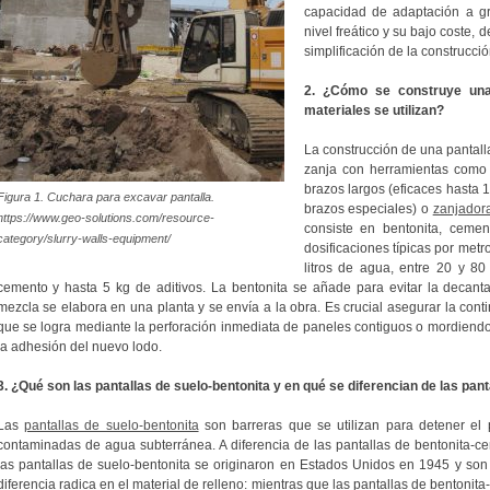
capacidad de adaptación a g
nivel freático y su bajo coste,
simplificación de la construcció
2. ¿Cómo se construye una
materiales se utilizan?
La construcción de una pantalla
zanja con herramientas com
brazos largos (eficaces hasta 
Figura 1. Cuchara para excavar pantalla.
brazos especiales) o
zanjadora
https://www.geo-solutions.com/resource-
consiste en bentonita, cemen
category/slurry-walls-equipment/
dosificaciones típicas por metr
litros de agua, entre 20 y 8
cemento y hasta 5 kg de aditivos. La bentonita se añade para evitar la decant
mezcla se elabora en una planta y se envía a la obra. Es crucial asegurar la conti
que se logra mediante la perforación inmediata de paneles contiguos o mordiend
la adhesión del nuevo lodo.
3. ¿Qué son las pantallas de suelo-bentonita y en qué se diferencian de las pan
Las
pantallas de suelo-bentonita
son barreras que se utilizan para detener el
contaminadas de agua subterránea. A diferencia de las pantallas de bentonita
las pantallas de suelo-bentonita se originaron en Estados Unidos en 1945 y son 
diferencia radica en el material de relleno: mientras que las pantallas de bentonit