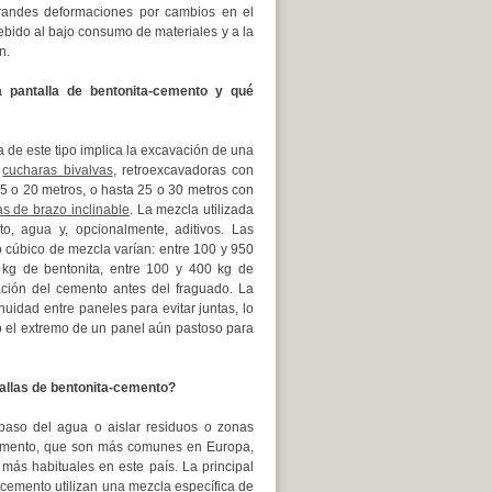
randes deformaciones por cambios en el
 debido al bajo consumo de materiales y a la
n.
 pantalla de bentonita-cemento y qué
 de este tipo implica la excavación de una
o
cucharas bivalvas
, retroexcavadoras con
15 o 20 metros, o hasta 25 o 30 metros con
s de brazo inclinable
. La mezcla utilizada
to, agua y, opcionalmente, aditivos. Las
o cúbico de mezcla varían: entre 100 y 950
0 kg de bentonita, entre 100 y 400 kg de
ación del cemento antes del fraguado. La
nuidad entre paneles para evitar juntas, lo
o el extremo de un panel aún pastoso para
tallas de bentonita-cemento?
 paso del agua o aislar residuos o zonas
-cemento, que son más comunes en Europa,
más habituales en este país. La principal
a-cemento utilizan una mezcla específica de