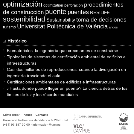
optimización
procedimientos
optimization
perforación
puente
puentes
de construcción
RESILIFE
sostenibilidad
toma de decisiones
Sustainability
Universitat Politècnica de València
turismo
áridos
Histórico
Biomateriales: la ingeniería que crece antes de construirse
Tipologías de sistemas de certificación ambiental de edificios e
infraestructuras
Casi dos millones de reproducciones: cuando la divulgación en
ingeniería trasciende el aula
Certificaciones ambientales de edificios e infraestructuras
¿Hasta dónde puede llegar un puente? La ciencia detrás de los
límites de luz y los récords mundiales
Cómo llegar
Planos
Contacto
Universitat Politècnica de València © 2026 · Tel.
(+34) 96 387 90 00 ·
informacion@upv.es