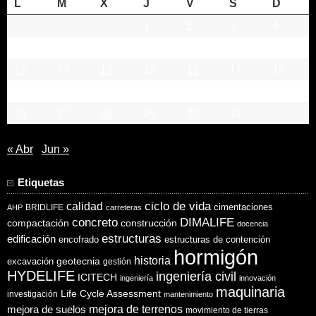
L
M
X
J
V
S
D
1
2
3
4
5
6
7
8
9
10
11
12
13
14
15
16
17
18
19
20
21
22
23
24
25
26
27
28
29
30
31
« Abr
Jun »
Etiquetas
ciclo de vida
calidad
cimentaciones
BRIDLIFE
AHP
carreteras
concreto
DIMALIFE
compactación
construcción
docencia
estructuras
edificación
encofrado
estructuras de contención
hormigón
historia
excavación
geotecnia
gestión
HYDELIFE
ingeniería civil
ICITECH
ingeniería
innovación
maquinaria
Life Cycle Assessment
investigación
mantenimiento
mejora de suelos
mejora de terrenos
movimiento de tierras