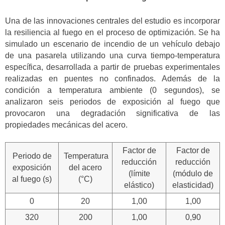
Una de las innovaciones centrales del estudio es incorporar
la resiliencia al fuego en el proceso de optimización. Se ha
simulado un escenario de incendio de un vehículo debajo
de una pasarela utilizando una curva tiempo-temperatura
específica, desarrollada a partir de pruebas experimentales
realizadas en puentes no confinados. Además de la
condición a temperatura ambiente (0 segundos), se
analizaron seis periodos de exposición al fuego que
provocaron una degradación significativa de las
propiedades mecánicas del acero.
Factor de
Factor de
Periodo de
Temperatura
reducción
reducción
exposición
del acero
(límite
(módulo de
al fuego (s)
(°C)
elástico)
elasticidad)
0
20
1,00
1,00
320
200
1,00
0,90