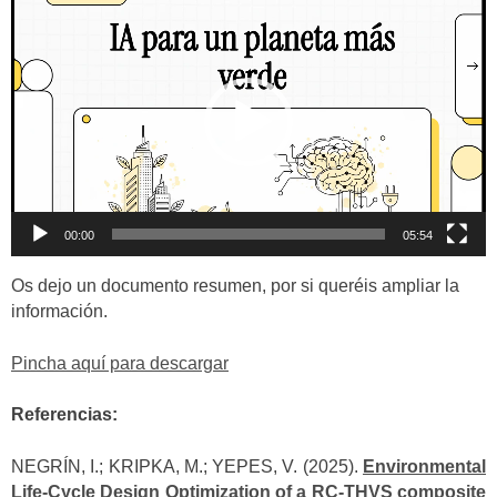
Reproductor
audio
de
vídeo
00:00
05:54
Os dejo un documento resumen, por si queréis ampliar la
información.
Pincha aquí para descargar
Referencias:
NEGRÍN, I.; KRIPKA, M.; YEPES, V. (2025).
Environmental
Life-Cycle Design Optimization of a RC-THVS composite