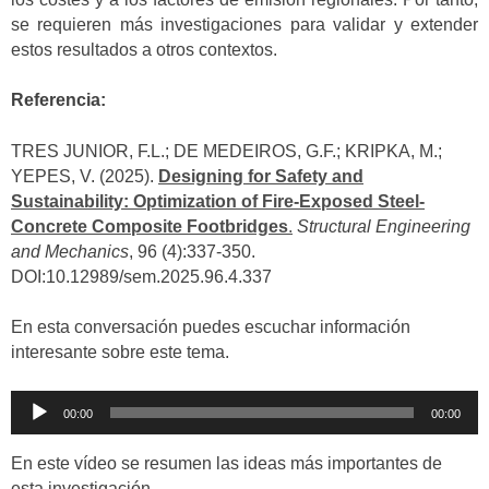
se requieren más investigaciones para validar y extender
estos resultados a otros contextos.
Referencia:
TRES JUNIOR, F.L.; DE MEDEIROS, G.F.; KRIPKA, M.;
YEPES, V. (2025).
Designing for Safety and
Sustainability: Optimization of Fire-Exposed Steel-
Concrete Composite Footbridges
.
Structural Engineering
and Mechanics
, 96 (4):337-350.
DOI:10.12989/sem.2025.96.4.337
En esta conversación puedes escuchar información
interesante sobre este tema.
Reproductor
00:00
00:00
de
audio
En este vídeo se resumen las ideas más importantes de
esta investigación.