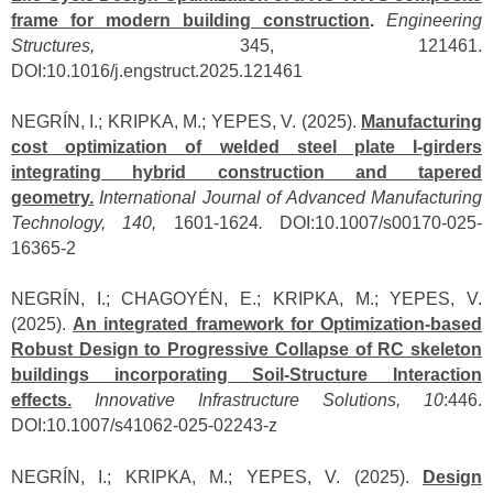
frame for modern building construction
.
Engineering
Structures,
345, 121461.
DOI:10.1016/j.engstruct.2025.121461
NEGRÍN, I.; KRIPKA, M.; YEPES, V. (2025).
Manufacturing
cost optimization of welded steel plate I-girders
integrating hybrid construction and tapered
geometry.
International Journal of Advanced Manufacturing
Technology, 140,
1601-1624
.
DOI:10.1007/s00170-025-
16365-2
NEGRÍN, I.; CHAGOYÉN, E.;
KRIPKA, M.; YEPES, V.
(2025).
An integrated framework for Optimization-based
Robust Design to Progressive Collapse of RC skeleton
buildings incorporating Soil-Structure Interaction
effects.
Innovative Infrastructure Solutions, 10
:446.
DOI:10.1007/s41062-025-02243-z
NEGRÍN, I.; KRIPKA, M.; YEPES, V. (2025).
Design