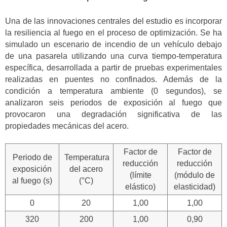
Una de las innovaciones centrales del estudio es incorporar
la resiliencia al fuego en el proceso de optimización. Se ha
simulado un escenario de incendio de un vehículo debajo
de una pasarela utilizando una curva tiempo-temperatura
específica, desarrollada a partir de pruebas experimentales
realizadas en puentes no confinados. Además de la
condición a temperatura ambiente (0 segundos), se
analizaron seis periodos de exposición al fuego que
provocaron una degradación significativa de las
propiedades mecánicas del acero.
Factor de
Factor de
Periodo de
Temperatura
reducción
reducción
exposición
del acero
(límite
(módulo de
al fuego (s)
(°C)
elástico)
elasticidad)
0
20
1,00
1,00
320
200
1,00
0,90