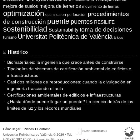
mejora de suelos
mejora de terrenos
movimiento de tierras
optimización
procedimientos
optimization
perforación
puente
puentes
de construcción
RESILIFE
sostenibilidad
toma de decisiones
Sustainability
Universitat Politècnica de València
turismo
áridos
Histórico
Biomateriales: la ingeniería que crece antes de construirse
Tipologías de sistemas de certificación ambiental de edificios e
infraestructuras
Casi dos millones de reproducciones: cuando la divulgación en
ingeniería trasciende el aula
Certificaciones ambientales de edificios e infraestructuras
¿Hasta dónde puede llegar un puente? La ciencia detrás de los
límites de luz y los récords mundiales
Cómo llegar
Planos
Contacto
Universitat Politècnica de València © 2026 · Tel.
(+34) 96 387 90 00 ·
informacion@upv.es