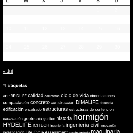
L
M
X
J
V
S
D
1
2
3
4
5
6
7
8
9
10
11
12
13
14
15
16
17
18
19
20
21
22
23
24
25
26
27
28
29
30
31
« Jul
Etiquetas
ciclo de vida
calidad
cimentaciones
BRIDLIFE
AHP
carreteras
concreto
DIMALIFE
compactación
construcción
docencia
estructuras
edificación
encofrado
estructuras de contención
hormigón
historia
excavación
geotecnia
gestión
HYDELIFE
ingeniería civil
ICITECH
ingeniería
innovación
maquinaria
Life Cycle Assessment
investigación
mantenimiento