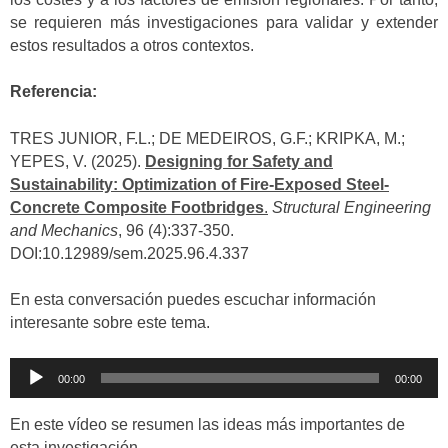
se requieren más investigaciones para validar y extender
estos resultados a otros contextos.
Referencia:
TRES JUNIOR, F.L.; DE MEDEIROS, G.F.; KRIPKA, M.;
YEPES, V. (2025).
Designing for Safety and
Sustainability: Optimization of Fire-Exposed Steel-
Concrete Composite Footbridges
.
Structural Engineering
and Mechanics
, 96 (4):337-350.
DOI:10.12989/sem.2025.96.4.337
En esta conversación puedes escuchar información
interesante sobre este tema.
Reproductor
00:00
00:00
de
audio
En este vídeo se resumen las ideas más importantes de
esta investigación.