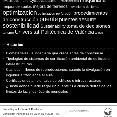
Life Cycle Assessment
investigación
mantenimiento
mejora de suelos
mejora de terrenos
movimiento de tierras
optimización
procedimientos
optimization
perforación
puente
puentes
de construcción
RESILIFE
sostenibilidad
toma de decisiones
Sustainability
Universitat Politècnica de València
turismo
áridos
Histórico
Biomateriales: la ingeniería que crece antes de construirse
Tipologías de sistemas de certificación ambiental de edificios e
infraestructuras
Casi dos millones de reproducciones: cuando la divulgación en
ingeniería trasciende el aula
Certificaciones ambientales de edificios e infraestructuras
¿Hasta dónde puede llegar un puente? La ciencia detrás de los
límites de luz y los récords mundiales
Cómo llegar
Planos
Contacto
Universitat Politècnica de València © 2026 · Tel.