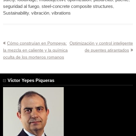
seguridad al fuego
,
steel-concrete composite structures
,
Sustainability
,
vibración
,
vibrations
Navegación
Cómo construían en Pompeya:
Optimización y control inteligente
la mezcla en caliente y la química
de puentes atirantados
de
oculta de los morteros romanos
entradas
Víctor Yepes Piqueras