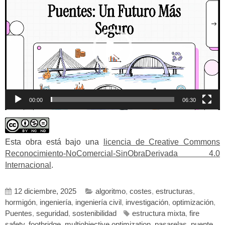
de
vídeo
00:00
06:30
Esta obra está bajo una
licencia de Creative Commons
Reconocimiento-NoComercial-SinObraDerivada 4.0
Internacional
.
12 diciembre, 2025
algoritmo
,
costes
,
estructuras
,
hormigón
,
ingeniería
,
ingeniería civil
,
investigación
,
optimización
,
Puentes
,
seguridad
,
sostenibilidad
estructura mixta
,
fire
safety
,
footbridge
,
multiobjective optimization
,
pasarelas
,
puente
,