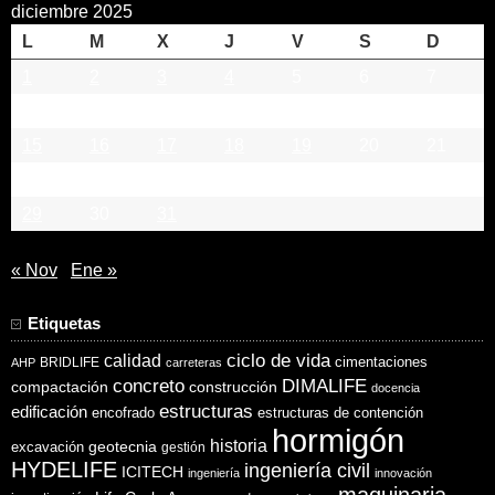
diciembre 2025
L
M
X
J
V
S
D
1
2
3
4
5
6
7
8
9
10
11
12
13
14
15
16
17
18
19
20
21
22
23
24
25
26
27
28
29
30
31
« Nov
Ene »
Etiquetas
ciclo de vida
calidad
cimentaciones
BRIDLIFE
AHP
carreteras
concreto
DIMALIFE
compactación
construcción
docencia
estructuras
edificación
encofrado
estructuras de contención
hormigón
historia
excavación
geotecnia
gestión
HYDELIFE
ingeniería civil
ICITECH
ingeniería
innovación
maquinaria