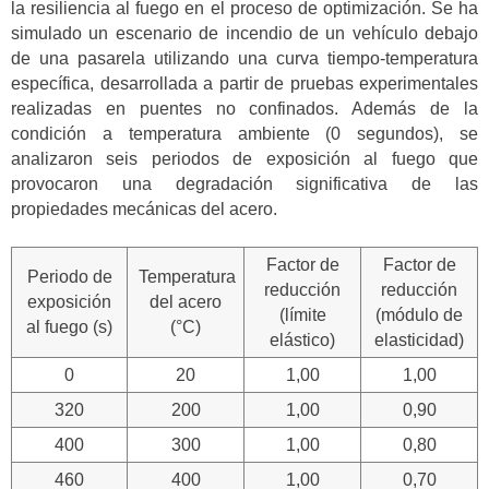
la resiliencia al fuego en el proceso de optimización. Se ha
simulado un escenario de incendio de un vehículo debajo
de una pasarela utilizando una curva tiempo-temperatura
específica, desarrollada a partir de pruebas experimentales
realizadas en puentes no confinados. Además de la
condición a temperatura ambiente (0 segundos), se
analizaron seis periodos de exposición al fuego que
provocaron una degradación significativa de las
propiedades mecánicas del acero.
Factor de
Factor de
Periodo de
Temperatura
reducción
reducción
exposición
del acero
(límite
(módulo de
al fuego (s)
(°C)
elástico)
elasticidad)
0
20
1,00
1,00
320
200
1,00
0,90
400
300
1,00
0,80
460
400
1,00
0,70