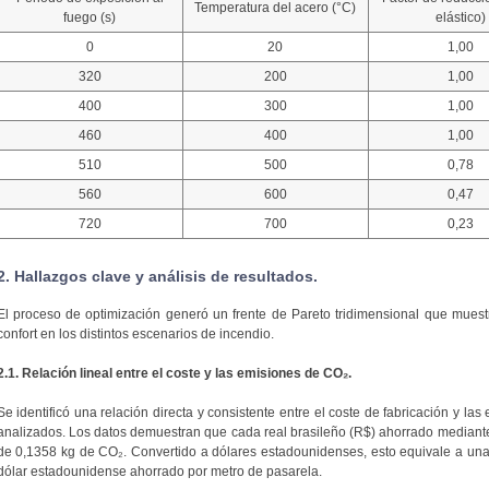
Temperatura del acero (°C)
fuego (s)
elástico)
0
20
1,00
320
200
1,00
400
300
1,00
460
400
1,00
510
500
0,78
560
600
0,47
720
700
0,23
2. Hallazgos clave y análisis de resultados.
El proceso de optimización generó un frente de Pareto tridimensional que muestra
confort en los distintos escenarios de incendio.
2.1. Relación lineal entre el coste y las emisiones de CO₂.
Se identificó una relación directa y consistente entre el coste de fabricación y l
analizados. Los datos demuestran que cada real brasileño (R$) ahorrado mediante
de 0,1358 kg de CO₂. Convertido a dólares estadounidenses, esto equivale a un
dólar estadounidense ahorrado por metro de pasarela.