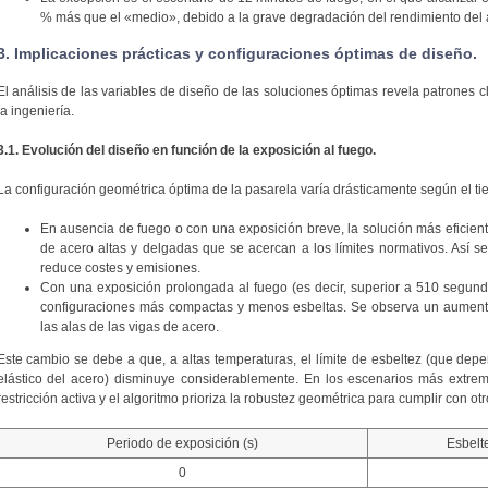
% más que el «medio», debido a la grave degradación del rendimiento del 
3. Implicaciones prácticas y configuraciones óptimas de diseño.
El análisis de las variables de diseño de las soluciones óptimas revela patrones c
la ingeniería.
3.1. Evolución del diseño en función de la exposición al fuego.
La configuración geométrica óptima de la pasarela varía drásticamente según el t
En ausencia de fuego o con una exposición breve, la solución más eficient
de acero altas y delgadas que se acercan a los límites normativos. Así s
reduce costes y emisiones.
Con una exposición prolongada al fuego (es decir, superior a 510 segund
configuraciones más compactas y menos esbeltas. Se observa un aumento
las alas de las vigas de acero.
Este cambio se debe a que, a altas temperaturas, el límite de esbeltez (que depe
elástico del acero) disminuye considerablemente. En los escenarios más extremo
restricción activa y el algoritmo prioriza la robustez geométrica para cumplir con ot
Periodo de exposición (s)
Esbelte
0