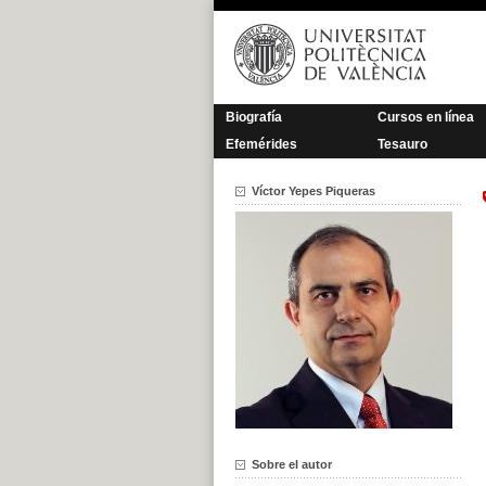
Saltar
al
contenido
Biografía
Cursos en línea
Efemérides
Tesauro
Víctor Yepes Piqueras
Sobre el autor