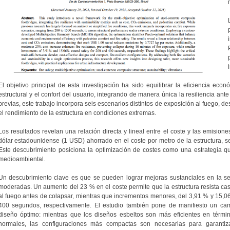
El objetivo principal de esta investigación ha sido equilibrar la eficiencia ec
estructural y el confort del usuario, integrando de manera única la resiliencia ante
previas, este trabajo incorpora seis escenarios distintos de exposición al fuego, 
el rendimiento de la estructura en condiciones extremas.
Los resultados revelan una relación directa y lineal entre el coste y las emisio
dólar estadounidense (1 USD) ahorrado en el coste por metro de la estructura, 
Este descubrimiento posiciona la optimización de costes como una estrategia qu
medioambiental.
Un descubrimiento clave es que se pueden lograr mejoras sustanciales en la se
moderadas. Un aumento del 23 % en el coste permite que la estructura resista ca
al fuego antes de colapsar, mientras que incrementos menores, del 3,91 % y 15,06
400 segundos, respectivamente. El estudio también pone de manifiesto un cam
diseño óptimo: mientras que los diseños esbeltos son más eficientes en térmi
normales, las configuraciones más compactas son necesarias para garantiz