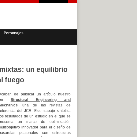
Personajes
mixtas: un equilibrio
al fuego
Acaban de publicar un artículo nuestro
en
Structural Engineering and
Mechanics
,
una de las revistas de
referencia del JCR. Este trabajo sintetiza
los resultados de un estudio en el que se
presenta un marco de optimización
multiobjetivo innovador para el diseño de
pasarelas peatonales con estructuras