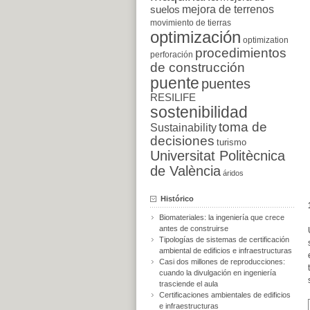
suelos
mejora de terrenos
movimiento de tierras
optimización
optimization
procedimientos
perforación
de construcción
puente
puentes
RESILIFE
sostenibilidad
toma de
Sustainability
decisiones
turismo
Universitat Politècnica
de València
áridos
Histórico
Biomateriales: la ingeniería que crece
antes de construirse
Tipologías de sistemas de certificación
ambiental de edificios e infraestructuras
Casi dos millones de reproducciones:
cuando la divulgación en ingeniería
trasciende el aula
Certificaciones ambientales de edificios
e infraestructuras