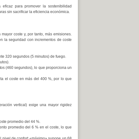
 eficaz para promover la sostenibilidad
as sin sacrificar la eficiencia económica.
n mayor coste y, por tanto, más emisiones.
 en la seguridad con incrementos de coste
ante 320 segundos (5 minutos) de fuego.
utos).
tos (460 segundos), lo que proporciona un
ta el coste en más del 400 %, por lo que
eración vertical) exige una mayor rigidez
oste promedio del 44 %.
nto promedio del 6 % en el coste, lo que
el nivel de confort «máximo» supone un 68