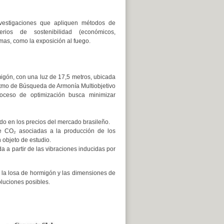
investigaciones que apliquen métodos de
terios de sostenibilidad (económicos,
as, como la exposición al fuego.
migón, con una luz de 17,5 metros, ubicada
oritmo de Búsqueda de Armonía Multiobjetivo
oceso de optimización busca minimizar
ado en los precios del mercado brasileño.
e CO₂ asociadas a la producción de los
 objeto de estudio.
a a partir de las vibraciones inducidas por
 la losa de hormigón y las dimensiones de
luciones posibles.