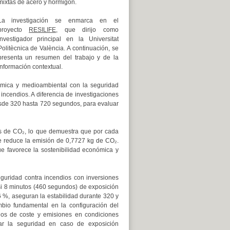
mixtas de acero y hormigón.
La investigación se enmarca en el
proyecto
RESILIFE,
que dirijo como
investigador principal en la Universitat
Politècnica de València. A continuación, se
presenta un resumen del trabajo y de la
información contextual.
onómica y medioambiental con la seguridad
 incendios. A diferencia de investigaciones
desde 320 hasta 720 segundos, para evaluar
nes de CO₂, lo que demuestra que por cada
se reduce la emisión de 0,7727 kg de CO₂.
e favorece la sostenibilidad económica y
guridad contra incendios con inversiones
si 8 minutos (460 segundos) de exposición
 %, aseguran la estabilidad durante 320 y
bio fundamental en la configuración del
nos de coste y emisiones en condiciones
ar la seguridad en caso de exposición