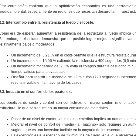
Esta correlación confirma que la optimización económica es una herramienta
medioambiental, especialmente en regiones que necesitan desarrollar infraestructur
2.2. Intercambio entre la resistencia al fuego y el coste.
Como era de esperar, aumentar la resistencia de la estructura al fuego implica u
Sin embargo, el estudio demuestra que es posible lograr mejoras significativas
relativamente bajos o moderados.
Un incremento del 3,91 % en el coste permite que la estructura resista dur
Un incremento del 15,06 % extiende la resistencia a 400 segundos (6,5 min
Un incremento moderado del 23 % evita el colapso durante casi ocho minu
tiempo valioso para la evacuación.
Diseñar para resistir un incendio de 12 minutos (720 segundos) incremen
resulta inviable en la mayoría de los casos.
2.3. Impacto en el confort de los peatones.
Los objetivos de coste y confort son conflictivos: un mayor confort (menor acel
estructural, lo que se traduce en un mayor consumo de materiales.
Pasar de un nivel de confort «mínimo» a «medio» implica un aumento del c
Mejorar el nivel de confort de «medio» a «máximo» solo requiere un aume
sugiere que es una inversión factible en la mayoría de los escenarios.
La excepción es el escenario de 12 minutos de fuego, en el que alcanzar 