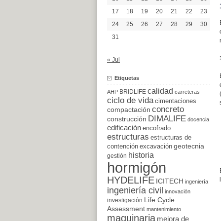
17
18
19
20
21
22
23
24
25
26
27
28
29
30
31
« Jul
Etiquetas
calidad
BRIDLIFE
AHP
carreteras
ciclo de vida
cimentaciones
concreto
compactación
DIMALIFE
construcción
docencia
edificación
encofrado
estructuras
estructuras de
excavación
geotecnia
contención
historia
gestión
hormigón
HYDELIFE
ICITECH
ingeniería
ingeniería civil
innovación
Life Cycle
investigación
Assessment
mantenimiento
maquinaria
mejora de