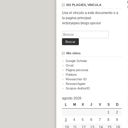
NO PLAGIES, VINCULA
Usa el vínculo a este documento o a
la pagina principal:
victoryepes.blogs.upv.es/
Buscar:
Mis sitios
Google Scholar
Orcid
Página personal
Publons
Researcher-ID
Researchgate
Scopus-AuthorID
agosto 2026
L
M
X
J
V
S
D
1
2
3
4
5
6
7
8
9
10
11
12
13
14
15
16