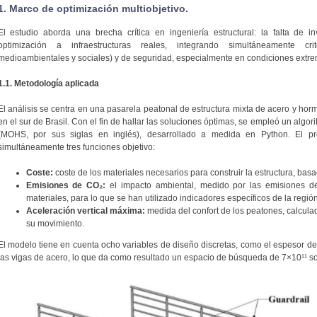
1. Marco de optimización multiobjetivo.
El estudio aborda una brecha crítica en ingeniería estructural: la falta de 
optimización a infraestructuras reales, integrando simultáneamente cri
medioambientales y sociales) y de seguridad, especialmente en condiciones extrem
1.1. Metodología aplicada
El análisis se centra en una pasarela peatonal de estructura mixta de acero y hor
en el sur de Brasil. Con el fin de hallar las soluciones óptimas, se empleó un alg
(MOHS, por sus siglas en inglés), desarrollado a medida en Python. El pr
simultáneamente tres funciones objetivo:
Coste:
coste de los materiales necesarios para construir la estructura, bas
Emisiones de CO₂:
el impacto ambiental, medido por las emisiones d
materiales, para lo que se han utilizado indicadores específicos de la región
Aceleración vertical máxima:
medida del confort de los peatones, calculad
su movimiento.
El modelo tiene en cuenta ocho variables de diseño discretas, como el espesor de
las vigas de acero, lo que da como resultado un espacio de búsqueda de 7×10¹¹ so