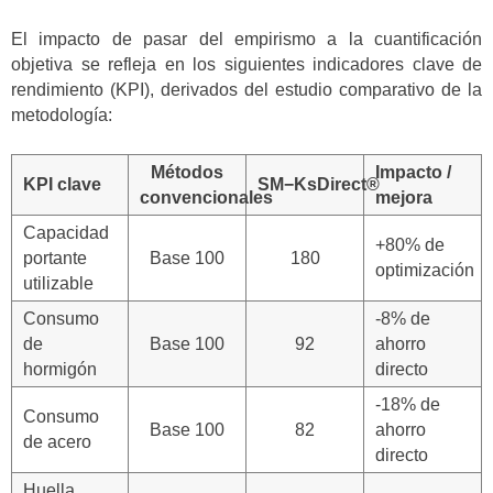
El impacto de pasar del empirismo a la cuantificación
objetiva se refleja en los siguientes indicadores clave de
rendimiento (KPI), derivados del estudio comparativo de la
metodología:
Métodos
Impacto /
KPI clave
SM−KsDirect®
convencionales
mejora
Capacidad
+80% de
portante
Base 100
180
optimización
utilizable
Consumo
-8% de
de
Base 100
92
ahorro
hormigón
directo
-18% de
Consumo
Base 100
82
ahorro
de acero
directo
Huella