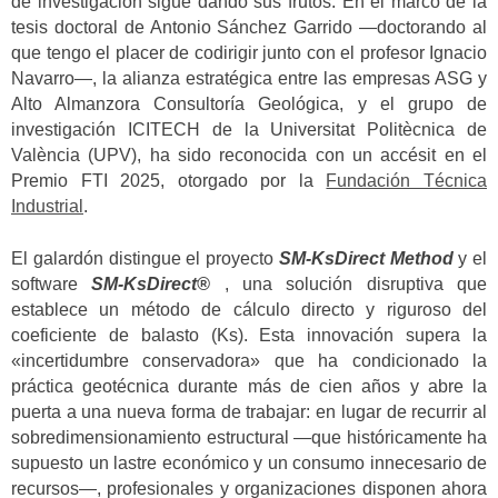
de investigación sigue dando sus frutos. En el marco de la
tesis doctoral de Antonio Sánchez Garrido —doctorando al
que tengo el placer de codirigir junto con el profesor Ignacio
Navarro—, la alianza estratégica entre las empresas ASG y
Alto Almanzora Consultoría Geológica, y el grupo de
investigación ICITECH de la Universitat Politècnica de
València (UPV), ha sido reconocida con un accésit en el
Premio FTI 2025, otorgado por la
Fundación Técnica
Industrial
.
El galardón distingue el proyecto
SM-KsDirect Method
y el
software
SM-KsDirect®
, una solución disruptiva que
establece un método de cálculo directo y riguroso del
coeficiente de balasto (Ks). Esta innovación supera la
«incertidumbre conservadora» que ha condicionado la
práctica geotécnica durante más de cien años y abre la
puerta a una nueva forma de trabajar: en lugar de recurrir al
sobredimensionamiento estructural —que históricamente ha
supuesto un lastre económico y un consumo innecesario de
recursos—, profesionales y organizaciones disponen ahora