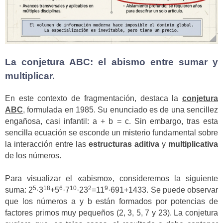
La conjetura ABC: el abismo entre sumar y
multiplicar.
En este contexto de fragmentación, destaca la
conjetura
ABC
, formulada en 1985. Su enunciado es de una sencillez
engañosa, casi infantil: a + b = c. Sin embargo, tras esta
sencilla ecuación se esconde un misterio fundamental sobre
la interacción entre las
estructuras aditiva
y
multiplicativa
de los números.
Para visualizar el «abismo», consideremos la siguiente
5
18
6
10
2
9
suma: 2
·3
+5
·7
·23
=11
·691+1433. Se puede observar
que los números a y b están formados por potencias de
factores primos muy pequeños (2, 3, 5, 7 y 23). La conjetura