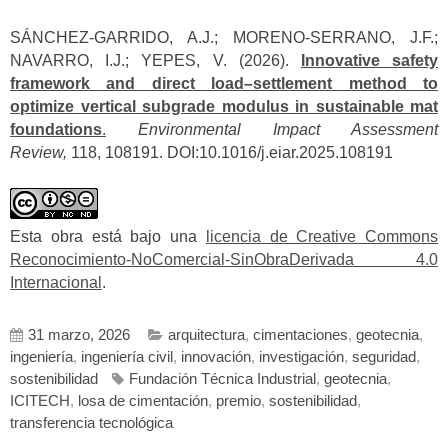
SÁNCHEZ-GARRIDO, A.J.; MORENO-SERRANO, J.F.;
NAVARRO, I.J.; YEPES, V. (2026).
Innovative safety
framework and direct load–settlement method to
optimize vertical subgrade modulus in sustainable mat
foundations
.
Environmental Impact Assessment
Review,
118, 108191. DOI:10.1016/j.eiar.2025.108191
Esta obra está bajo una
licencia de Creative Commons
Reconocimiento-NoComercial-SinObraDerivada 4.0
Internacional
.
31 marzo, 2026
arquitectura
,
cimentaciones
,
geotecnia
,
ingeniería
,
ingeniería civil
,
innovación
,
investigación
,
seguridad
,
sostenibilidad
Fundación Técnica Industrial
,
geotecnia
,
ICITECH
,
losa de cimentación
,
premio
,
sostenibilidad
,
transferencia tecnológica