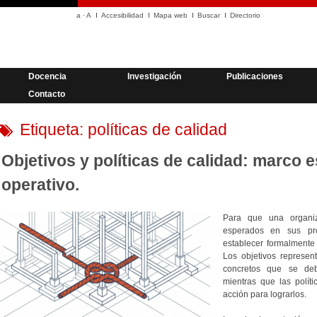
a
·
A
Accesibilidad
Mapa web
Buscar
Directorio
Docencia
Investigación
Publicaciones
Contacto
Etiqueta:
políticas de calidad
Objetivos y políticas de calidad: marco e
operativo.
Para que una organiz
esperados en sus pro
establecer formalmente
Los objetivos represen
concretos que se deb
mientras que las polít
acción para lograrlos.