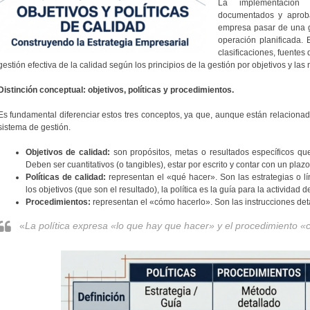
La implementación
documentados y aproba
empresa pasar de una g
operación planificada. 
clasificaciones, fuentes 
gestión efectiva de la calidad según los principios de la gestión por objetivos y las
Distinción conceptual: objetivos, políticas y procedimientos.
Es fundamental diferenciar estos tres conceptos, ya que, aunque están relacionad
sistema de gestión.
Objetivos de calidad:
son propósitos, metas o resultados específicos qu
Deben ser cuantitativos (o tangibles), estar por escrito y contar con un plaz
Políticas de calidad:
representan el «qué hacer». Son las estrategias o lí
los objetivos (que son el resultado), la política es la guía para la actividad d
Procedimientos:
representan el «cómo hacerlo». Son las instrucciones detal
«
La política expresa «lo que hay que hacer» y el procedimiento 