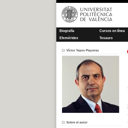
Saltar
al
contenido
Biografía
Cursos en línea
Efemérides
Tesauro
Víctor Yepes Piqueras
Sobre el autor