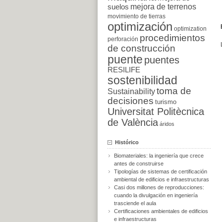
suelos
mejora de terrenos
movimiento de tierras
optimización
optimization
procedimientos
perforación
de construcción
puente
puentes
RESILIFE
sostenibilidad
toma de
Sustainability
decisiones
turismo
Universitat Politècnica
de València
áridos
Histórico
Biomateriales: la ingeniería que crece
antes de construirse
Tipologías de sistemas de certificación
ambiental de edificios e infraestructuras
Casi dos millones de reproducciones:
cuando la divulgación en ingeniería
trasciende el aula
Certificaciones ambientales de edificios
e infraestructuras