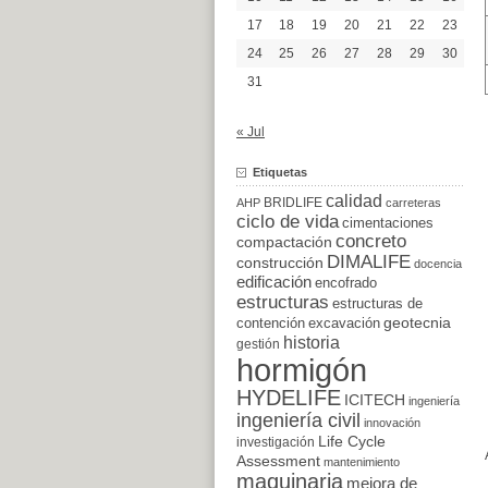
17
18
19
20
21
22
23
24
25
26
27
28
29
30
31
« Jul
Etiquetas
calidad
BRIDLIFE
AHP
carreteras
ciclo de vida
cimentaciones
concreto
compactación
DIMALIFE
construcción
docencia
edificación
encofrado
estructuras
estructuras de
excavación
geotecnia
contención
historia
gestión
hormigón
HYDELIFE
ICITECH
ingeniería
ingeniería civil
innovación
Life Cycle
investigación
Assessment
mantenimiento
maquinaria
mejora de