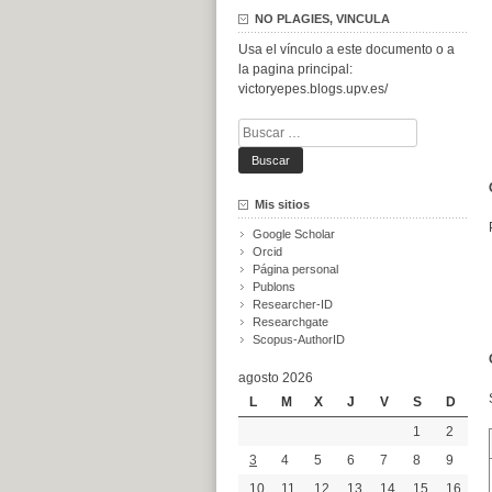
NO PLAGIES, VINCULA
Usa el vínculo a este documento o a
la pagina principal:
victoryepes.blogs.upv.es/
Buscar:
Mis sitios
Google Scholar
Orcid
Página personal
Publons
Researcher-ID
Researchgate
Scopus-AuthorID
agosto 2026
L
M
X
J
V
S
D
1
2
3
4
5
6
7
8
9
10
11
12
13
14
15
16