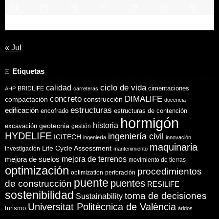
24
25
26
27
28
29
30
31
« Jul
Etiquetas
ciclo de vida
calidad
cimentaciones
BRIDLIFE
AHP
carreteras
concreto
DIMALIFE
compactación
construcción
docencia
estructuras
edificación
encofrado
estructuras de contención
hormigón
historia
excavación
geotecnia
gestión
HYDELIFE
ingeniería civil
ICITECH
ingeniería
innovación
maquinaria
Life Cycle Assessment
investigación
mantenimiento
mejora de suelos
mejora de terrenos
movimiento de tierras
optimización
procedimientos
optimization
perforación
puente
puentes
de construcción
RESILIFE
sostenibilidad
toma de decisiones
Sustainability
Universitat Politècnica de València
turismo
áridos