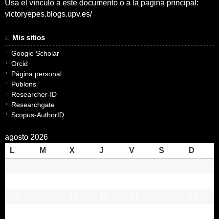
Usa el vínculo a este documento o a la pagina principal:
victoryepes.blogs.upv.es/
Mis sitios
Google Scholar
Orcid
Página personal
Publons
Researcher-ID
Researchgate
Scopus-AuthorID
agosto 2026
L
M
X
J
V
S
D
1
2
3
4
5
6
7
8
9
10
11
12
13
14
15
16
17
18
19
20
21
22
23