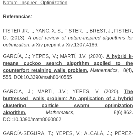
Nature_Inspired_Optimization
Referencias:
FISTER JR, I.; YANG, X. S.; FISTER, I.; BREST, J.; FISTER,
D. (2013).
A brief review of nature‑inspired algorithms for
optimization
. arXiv preprint arXiv:1307.4186.
GARCÍA, J.; YEPES, V.; MARTÍ, J.V. (2020).
A hybrid k-
means cuckoo search algorithm applied to the
counterfort retaining walls problem.
Mathematics
, 8(4),
555. DOI:10.3390/math8040555
GARCÍA, J.; MARTÍ, J.V.; YEPES, V. (2020).
The
buttressed walls problem: An application of a hybrid
clustering particle swarm optimization
algorithm.
Mathematics
, 8(6):862.
DOI:10.3390/math8060862
GARCÍA-SEGURA, T.; YEPES, V.; ALCALÁ, J.; PÉREZ-