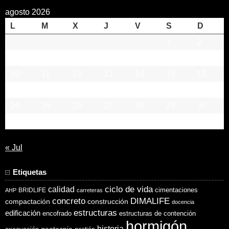
agosto 2026
L
M
X
J
V
S
D
1
2
3
4
5
6
7
8
9
10
11
12
13
14
15
16
17
18
19
20
21
22
23
24
25
26
27
28
29
30
31
« Jul
Etiquetas
ciclo de vida
calidad
cimentaciones
BRIDLIFE
AHP
carreteras
concreto
DIMALIFE
compactación
construcción
docencia
estructuras
edificación
encofrado
estructuras de contención
hormigón
historia