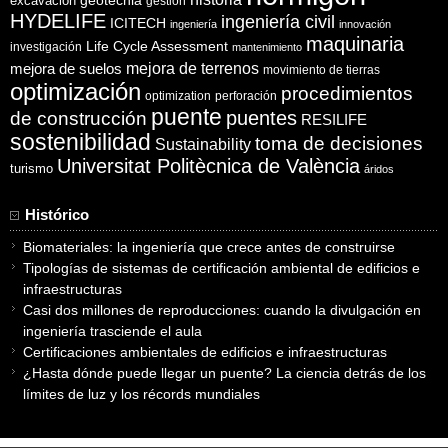
excavación
geotecnia
gestión
HYDELIFE
ingeniería civil
ICITECH
ingeniería
innovación
maquinaria
Life Cycle Assessment
investigación
mantenimiento
mejora de suelos
mejora de terrenos
movimiento de tierras
optimización
procedimientos
optimization
perforación
puente
puentes
de construcción
RESILIFE
sostenibilidad
toma de decisiones
Sustainability
Universitat Politècnica de València
turismo
áridos
Histórico
Biomateriales: la ingeniería que crece antes de construirse
Tipologías de sistemas de certificación ambiental de edificios e
infraestructuras
Casi dos millones de reproducciones: cuando la divulgación en
ingeniería trasciende el aula
Certificaciones ambientales de edificios e infraestructuras
¿Hasta dónde puede llegar un puente? La ciencia detrás de los
límites de luz y los récords mundiales