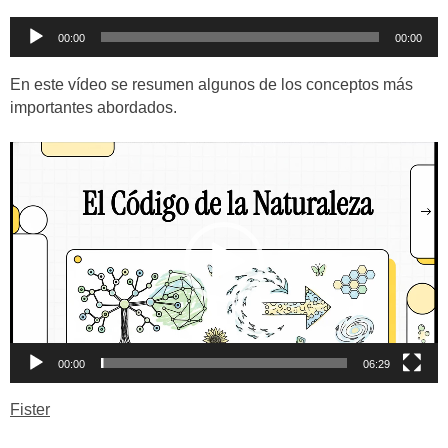
Reproductor
00:00
00:00
de
audio
En este vídeo se resumen algunos de los conceptos más
importantes abordados.
Reproductor
de
vídeo
00:00
06:29
Fister