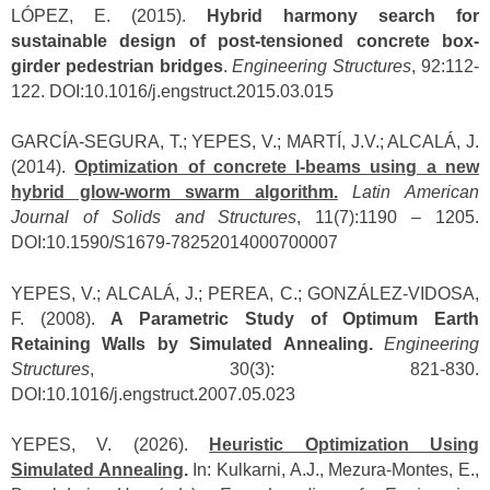
LÓPEZ, E. (2015).
Hybrid harmony search for
sustainable design of post-tensioned concrete box-
girder pedestrian bridges
.
Engineering Structures
, 92:112-
122. DOI:10.1016/j.engstruct.2015.03.015
GARCÍA-SEGURA, T.; YEPES, V.; MARTÍ, J.V.; ALCALÁ, J.
(2014).
Optimization of concrete I-beams using a new
hybrid glow-worm swarm algorithm.
Latin American
Journal of Solids and Structures
, 11(7):1190 – 1205.
DOI:10.1590/S1679-78252014000700007
YEPES, V.; ALCALÁ, J.; PEREA, C.; GONZÁLEZ-VIDOSA,
F. (2008).
A Parametric Study of Optimum Earth
Retaining Walls by Simulated Annealing.
Engineering
Structures
, 30(3): 821-830.
DOI:10.1016/j.engstruct.2007.05.023
YEPES, V. (2026).
Heuristic Optimization Using
Simulated Annealing
.
In: Kulkarni, A.J., Mezura-Montes, E.,