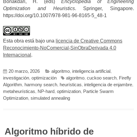
Bonakdari, H. (eds)
Encyclopedia of Engineering
Optimization and Heuristics
. Springer, Singapore.
https://doi.org/10.1007/978-981-96-8165-5_48-1
Esta obra está bajo una
licencia de Creative Commons
Reconocimiento-NoComercial-SinObraDerivada 4.0
Internacional
.
20 marzo, 2026
algoritmo
,
inteligencia artificial
,
investigación
,
optimización
algoritmo
,
cuckoo search
,
Firefly
Algorithm
,
harmony search
,
heurísticas
,
inteligencia de enjambre
,
metaheurísticas
,
NP-hard
,
optimization
,
Particle Swarm
Optimization
,
simulated annealing
Algoritmo híbrido de