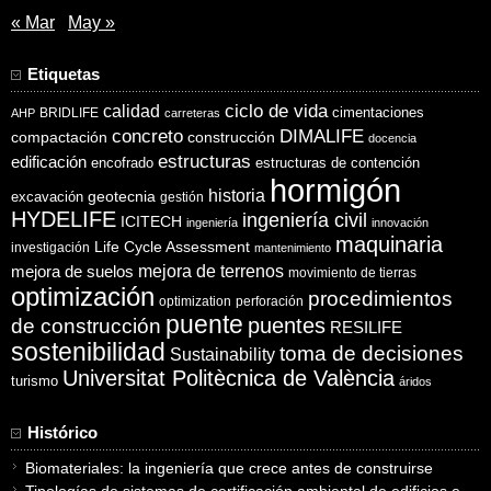
« Mar
May »
Etiquetas
ciclo de vida
calidad
cimentaciones
BRIDLIFE
AHP
carreteras
concreto
DIMALIFE
compactación
construcción
docencia
estructuras
edificación
encofrado
estructuras de contención
hormigón
historia
excavación
geotecnia
gestión
HYDELIFE
ingeniería civil
ICITECH
ingeniería
innovación
maquinaria
Life Cycle Assessment
investigación
mantenimiento
mejora de suelos
mejora de terrenos
movimiento de tierras
optimización
procedimientos
optimization
perforación
puente
puentes
de construcción
RESILIFE
sostenibilidad
toma de decisiones
Sustainability
Universitat Politècnica de València
turismo
áridos
Histórico
Biomateriales: la ingeniería que crece antes de construirse
Tipologías de sistemas de certificación ambiental de edificios e