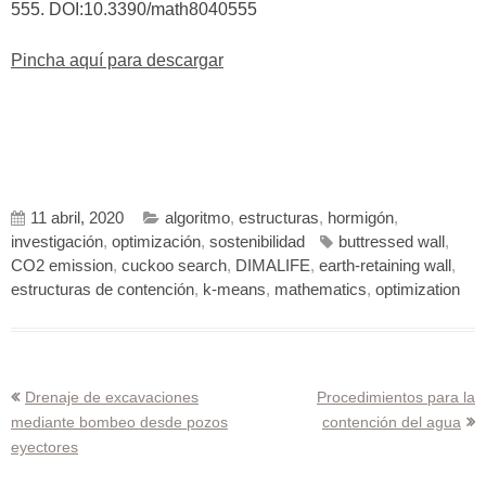
555. DOI:10.3390/math8040555
Pincha aquí para descargar
11 abril, 2020
algoritmo
,
estructuras
,
hormigón
,
investigación
,
optimización
,
sostenibilidad
buttressed wall
,
CO2 emission
,
cuckoo search
,
DIMALIFE
,
earth-retaining wall
,
estructuras de contención
,
k-means
,
mathematics
,
optimization
Navegación
Drenaje de excavaciones
Procedimientos para la
mediante bombeo desde pozos
contención del agua
de
eyectores
entradas