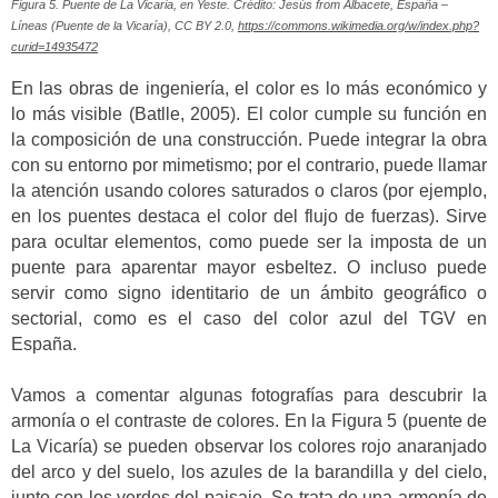
Figura 5. Puente de La Vicaria, en Yeste. Crédito: Jesús from Albacete, España –
Líneas (Puente de la Vicaría), CC BY 2.0,
https://commons.wikimedia.org/w/index.php?
curid=14935472
En las obras de ingeniería, el color es lo más económico y
lo más visible (Batlle, 2005). El color cumple su función en
la composición de una construcción. Puede integrar la obra
con su entorno por mimetismo; por el contrario, puede llamar
la atención usando colores saturados o claros (por ejemplo,
en los puentes destaca el color del flujo de fuerzas). Sirve
para ocultar elementos, como puede ser la imposta de un
puente para aparentar mayor esbeltez. O incluso puede
servir como signo identitario de un ámbito geográfico o
sectorial, como es el caso del color azul del TGV en
España.
Vamos a comentar algunas fotografías para descubrir la
armonía o el contraste de colores. En la Figura 5 (puente de
La Vicaría) se pueden observar los colores rojo anaranjado
del arco y del suelo, los azules de la barandilla y del cielo,
junto con los verdes del paisaje. Se trata de una armonía de