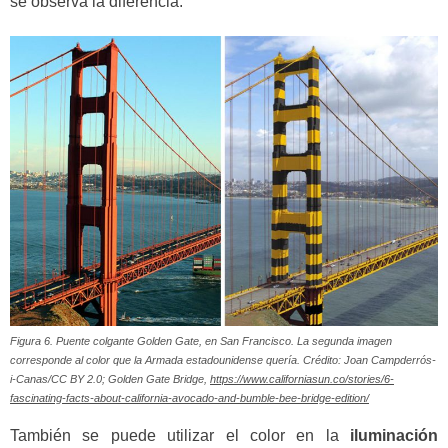
se observa la diferencia.
Figura 6. Puente colgante Golden Gate, en San Francisco. La segunda imagen
corresponde al color que la Armada estadounidense quería. Crédito: Joan Campderrós-
i-Canas/CC BY 2.0; Golden Gate Bridge,
https://www.californiasun.co/stories/6-
fascinating-facts-about-california-avocado-and-bumble-bee-bridge-edition/
También se puede utilizar el color en la
iluminación