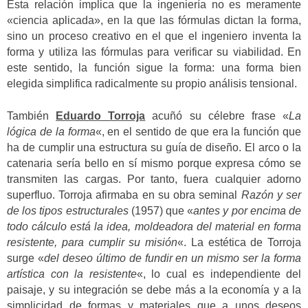
Esta relación implica que la ingeniería no es meramente
«ciencia aplicada», en la que las fórmulas dictan la forma,
sino un proceso creativo en el que el ingeniero inventa la
forma y utiliza las fórmulas para verificar su viabilidad.
En
este sentido, la función sigue la forma: una forma bien
elegida simplifica radicalmente su propio análisis tensional.
También
Eduardo Torroja
acuñó su célebre frase «
La
lógica de la forma
«, en el sentido de que era la función que
ha de cumplir una estructura su guía de diseño. El arco o la
catenaria sería bello en sí mismo porque expresa cómo se
transmiten las cargas. Por tanto, fuera cualquier adorno
superfluo.
Torroja afirmaba en su obra seminal
Razón y ser
de los tipos estructurales
(1957) que «
antes y por encima de
todo cálculo está la idea, moldeadora del material en forma
resistente, para cumplir su misión
«.
La estética de Torroja
surge «
del deseo último de fundir en un mismo ser la forma
artística con la resistente
«, lo cual es independiente del
paisaje, y su integración se debe más a la economía y a la
simplicidad de formas y materiales que a unos deseos