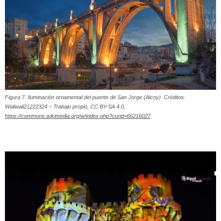
Figura 7. Iluminación ornamental del puente de San Jorge (Alcoy). Créditos:
Waliwali21222324 – Trabajo propio, CC BY-SA 4.0,
https://commons.wikimedia.org/w/index.php?curid=66216027