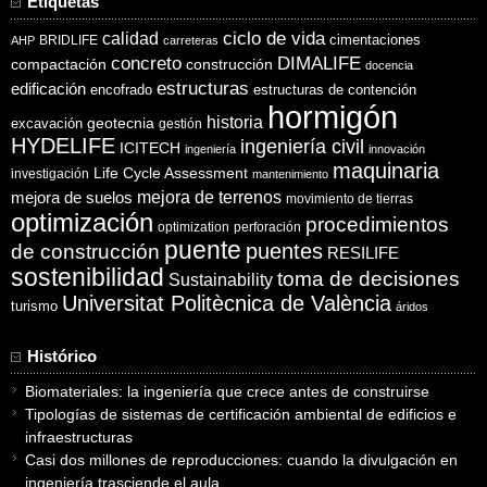
Etiquetas
ciclo de vida
calidad
cimentaciones
BRIDLIFE
AHP
carreteras
concreto
DIMALIFE
compactación
construcción
docencia
estructuras
edificación
encofrado
estructuras de contención
hormigón
historia
excavación
geotecnia
gestión
HYDELIFE
ingeniería civil
ICITECH
ingeniería
innovación
maquinaria
Life Cycle Assessment
investigación
mantenimiento
mejora de suelos
mejora de terrenos
movimiento de tierras
optimización
procedimientos
optimization
perforación
puente
puentes
de construcción
RESILIFE
sostenibilidad
toma de decisiones
Sustainability
Universitat Politècnica de València
turismo
áridos
Histórico
Biomateriales: la ingeniería que crece antes de construirse
Tipologías de sistemas de certificación ambiental de edificios e
infraestructuras
Casi dos millones de reproducciones: cuando la divulgación en
ingeniería trasciende el aula