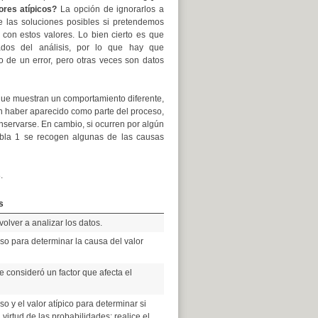
res atípicos?
La opción de ignorarlos a
e las soluciones posibles si pretendemos
con estos valores. Lo bien cierto es que
tados del análisis, por lo que hay que
do de un error, pero otras veces son datos
 que muestran un comportamiento diferente,
den haber aparecido como parte del proceso,
nservarse. En cambio, si ocurren por algún
Tabla 1 se recogen algunas de las causas
.
s
 volver a analizar los datos.
eso para determinar la causa del valor
e consideró un factor que afecta el
so y el valor atípico para determinar si
virtud de las probabilidades; realice el