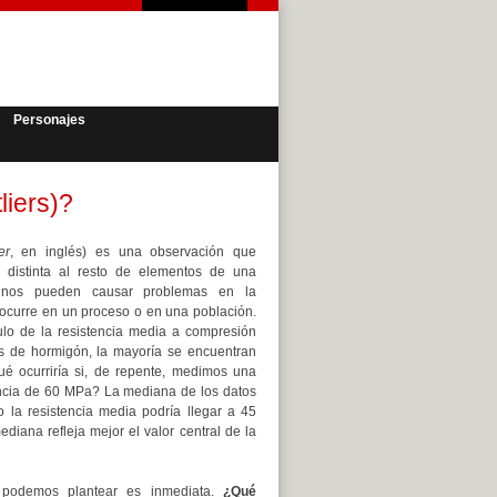
Personajes
liers)?
er
, en inglés) es una observación que
distinta al resto de elementos de una
s nos pueden causar problemas en la
 ocurre en un proceso o en una población.
ulo de la resistencia media a compresión
s de hormigón, la mayoría se encuentran
é ocurriría si, de repente, medimos una
encia de 60 MPa? La mediana de los datos
 la resistencia media podría llegar a 45
diana refleja mejor el valor central de la
podemos plantear es inmediata.
¿Qué