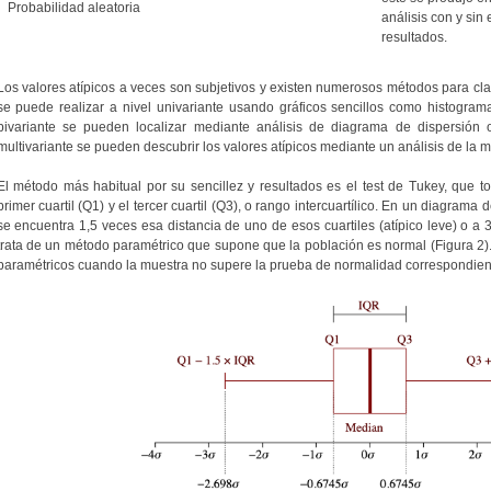
Probabilidad aleatoria
análisis con y sin 
resultados.
Los valores atípicos a veces son subjetivos y existen numerosos métodos para clasi
se puede realizar a nivel univariante usando gráficos sencillos como histogram
bivariante se pueden localizar mediante análisis de diagrama de dispersión o
multivariante se pueden descubrir los valores atípicos mediante un análisis de la m
El método más habitual por su sencillez y resultados es el test de Tukey, que to
primer cuartil (Q1) y el tercer cuartil (Q3), o rango intercuartílico. En un diagrama 
se encuentra 1,5 veces esa distancia de uno de esos cuartiles (atípico leve) o a 3
trata de un método paramétrico que supone que la población es normal (Figura 2)
paramétricos cuando la muestra no supere la prueba de normalidad correspondien