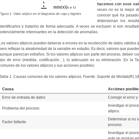
hacemos con esos valo
veces no es la mejor d
Figura 1. Valor atípico en el diagrama de caja y bigotes
conocer qué ha pasado 
distorsionan los resul
identificarlos y tratarlos de forma adecuada. A veces se excluyen si son resulta
potencialmente interesantes en la detección de anomalías.
Los valores atípicos pueden deberse a errores en la recolección de datos válidos
pero reflejan la aleatoriedad de la variable en estudio. Es decir, valores que pue
aunque parezcan extraños. Si los valores atípicos son parte del proceso, deben co
tipo de error (medida, codificación…), lo adecuado es su eliminación. En la 
comunes de los valores atípicos y sus acciones posibles.
Tabla 1. Causas comunes de los valores atípicos. Fuente: Soporte de Minitab(R) 18
Causa
Acciones posible
Error de entrada de datos
Corregir el error y
Investigar el proc
Problema del proceso
atípico.
Determinar si no s
Factor faltante
proceso.
Investigar el proce
este se produjo en 