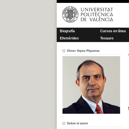
Saltar
al
contenido
Biografía
Cursos en línea
Efemérides
Tesauro
Víctor Yepes Piqueras
Sobre el autor