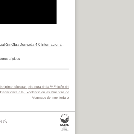
al-SinObraDerivada 4.0 Internacional
.
lores atípicos
isciplinas técnicas, clausura de la 3ª Edición del
istinciones a la Excelencia en las Prácticas de
Alumnado de Ingeniería