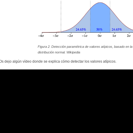
Figura 2. Detección paramétrica de valores atípicos, basado en la
distribución normal. Wikipedia
Os dejo algún vídeo donde se explica cómo detectar los valores atípicos.