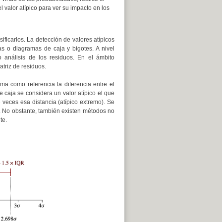
el valor atípico para ver su impacto en los
ficarlos. La detección de valores atípicos
as o diagramas de caja y bigotes. A nivel
 análisis de los residuos. En el ámbito
atriz de residuos.
ma como referencia la diferencia entre el
de caja se considera un valor atípico el que
 veces esa distancia (atípico extremo). Se
. No obstante, también existen métodos no
te.