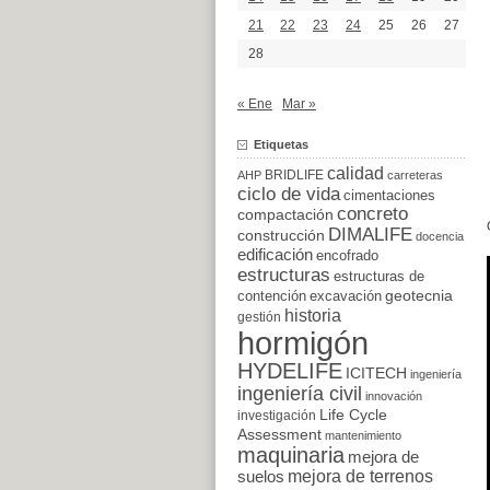
21
22
23
24
25
26
27
28
« Ene
Mar »
Etiquetas
calidad
BRIDLIFE
AHP
carreteras
ciclo de vida
cimentaciones
concreto
compactación
DIMALIFE
construcción
docencia
edificación
encofrado
estructuras
estructuras de
excavación
geotecnia
contención
historia
gestión
hormigón
HYDELIFE
ICITECH
ingeniería
ingeniería civil
innovación
Life Cycle
investigación
Assessment
mantenimiento
maquinaria
mejora de
suelos
mejora de terrenos