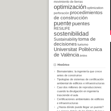
movimiento de tierras
optimización
optimization
procedimientos
perforación
de construcción
puente
puentes
RESILIFE
sostenibilidad
toma de
Sustainability
decisiones
turismo
Universitat Politècnica
de València
áridos
Histórico
Biomateriales: la ingeniería que crece
antes de construirse
Tipologías de sistemas de certificación
ambiental de edificios e infraestructuras
Casi dos millones de reproducciones:
cuando la divulgación en ingeniería
trasciende el aula
Certificaciones ambientales de edificios
e infraestructuras
¿Hasta dónde puede llegar un puente?
La ciencia detrás de los límites de luz y