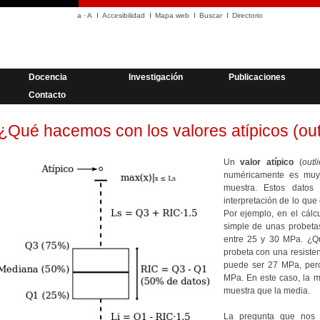
a
·
A
Accesibilidad
Mapa web
Buscar
Directorio
Docencia
Investigación
Publicaciones
Contacto
¿Qué hacemos con los valores atípicos (out
Un
valor atípico
(
outli
numéricamente es muy 
muestra. Estos dato
interpretación de lo que
Por ejemplo, en el cálc
simple de unas probeta
entre 25 y 30 MPa. ¿Qu
probeta con una resist
puede ser 27 MPa, pero
MPa. En este caso, la me
muestra que la media.
La pregunta que nos 