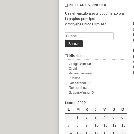
NO PLAGIES, VINCULA
Usa el vínculo a este documento o a
la pagina principal:
victoryepes.blogs.upv.es/
Buscar:
Mis sitios
Google Scholar
Orcid
Página personal
Publons
Researcher-ID
Researchgate
Scopus-AuthorID
febrero 2022
L
M
X
J
V
S
D
1
2
3
4
5
6
7
8
9
10
11
12
13
14
15
16
17
18
19
20