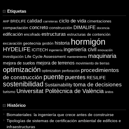
Etiquetas
ciclo de vida
calidad
cimentaciones
BRIDLIFE
AHP
carreteras
concreto
DIMALIFE
compactación
construcción
docencia
estructuras
edificación
encofrado
estructuras de contención
hormigón
historia
excavación
geotecnia
gestión
HYDELIFE
ingeniería civil
ICITECH
ingeniería
innovación
maquinaria
Life Cycle Assessment
investigación
mantenimiento
mejora de suelos
mejora de terrenos
movimiento de tierras
optimización
procedimientos
optimization
perforación
puente
puentes
de construcción
RESILIFE
sostenibilidad
toma de decisiones
Sustainability
Universitat Politècnica de València
turismo
áridos
Histórico
Biomateriales: la ingeniería que crece antes de construirse
Tipologías de sistemas de certificación ambiental de edificios e
infraestructuras